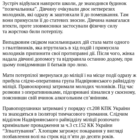
Зустріч відбулася навпроти школи, де знаходився будинок
“позичальника”. Дівчину очікували двоє нетверезих
молодиків, які одразу ж заштовхали її до помешкання. Там
вони примусили її до статевих зносин. Дівчина намагалася
втекти, проте зловмисники застосували фізичну силу
та жорстоко били потерпілу.
Випадковим свідком насильницьких дій стала мати одного
з гвалтівників, яка втрутилась в хід подій і примусила
молодиків припинити свої протиправні дії. Після чого, жінка
надала дівчині допомогу та відправила останню додому, при
цьому повідомивши її батьків про лихо.
Мати потерпілої звернулася до міліції і на місце події одразу ж
прибула слідчо-оперативна група Надвірнянського райвідділу
міліції. Правоохоронці затримали молодих чоловіків. Під час
розмови з оперативниками, підозрювані зізналися у скоєному,
пояснивши свій вчинок алкогольним сп’янінням.
Правопорушники затримані у порядку ст.208 КПК України
та знаходяться в ізоляторі тимчасового тримання. Слідчим
відділом Надвірнянського райвідділу міліції розпочато
кримінальне провадження за ч.3 ст.152 КК України
“Зґвалтування”. Хлопцям загрожує покарання у вигляді
позбавлення волі на строк від п’яти до десяти років.