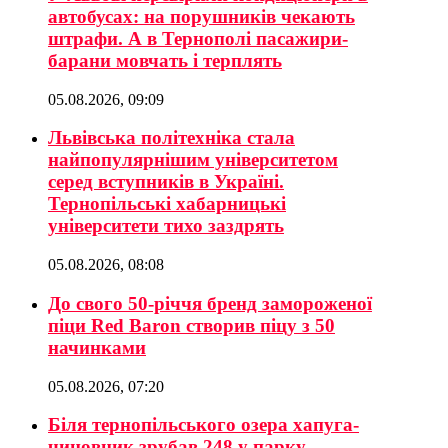
автобусах: на порушників чекають
штрафи. А в Тернополі пасажири-
барани мовчать і терплять
05.08.2026, 09:09
Львівська політехніка стала
найпопулярнішим університетом
серед вступників в Україні.
Тернопільські хабарницькі
університети тихо заздрять
05.08.2026, 08:08
До свого 50-річчя бренд замороженої
піци Red Baron створив піцу з 50
начинками
05.08.2026, 07:20
Біля тернопільського озера хапуга-
чиновник зрубав 248 у парку