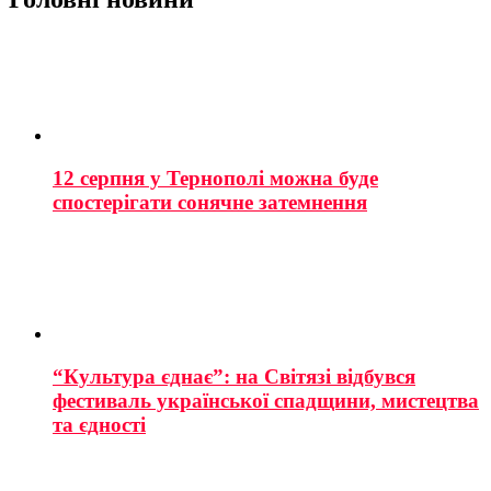
12 серпня у Тернополі можна буде
спостерігати сонячне затемнення
“Культура єднає”: на Світязі відбувся
фестиваль української спадщини, мистецтва
та єдності