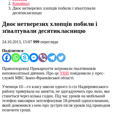
Кримінал
Двоє нетверезих хлопців побили і зґвалтували
десятикласницю
Двоє нетверезих хлопців побили і
зґвалтували десятикласницю
24.10.2013, 15:07
999
перегляди
Поділитися
Правоохоронці Прикарпаття затримали ґвалтівників
неповнолітньої дівчини. Про це
УНН
повідомили у прес-
службі МВС Івано-Франківської області.
Учениця 10—го класу школи одного із сіл Надвірнянського
району прямувала на заняття, не здогадуючись про лихо, яке
станеться через кілька годин. Під час уроків на мобільний
телефон школярки зателефонував 18-річний односельчанин,
який домовився з нею про зустріч після уроків під приводом
позичити гроші.