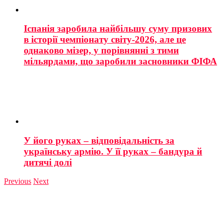
Іспанія заробила найбільшу суму призових
в історії чемпіонату світу-2026, але це
однаково мізер, у порівнянні з тими
мільярдами, що заробили засновники ФІФА
У його руках – відповідальність за
українську армію. У її руках – бандура й
дитячі долі
Previous
Next