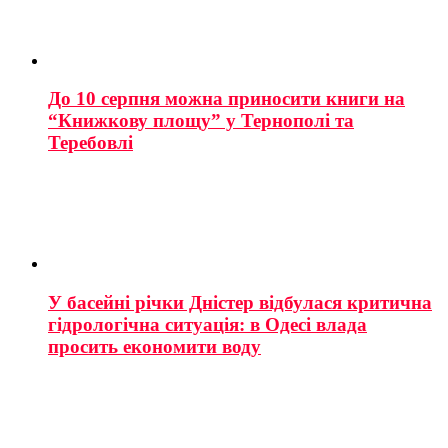
До 10 серпня можна приносити книги на
“Книжкову площу” у Тернополі та
Теребовлі
У басейні річки Дністер відбулася критична
гідрологічна ситуація: в Одесі влада
просить економити воду