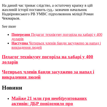
На даний час триває слідство, а остаточну крапку в цій
жахливій історії поставить суд,- зазначив начальник
Надвірнянського РВ УМВС підполковник міліції Роман
Чекмарьов.
See more
Попередня
Педагог технікуму погоріла на хабарі у 400
доларів
Наступна
Чотирьох членів банди засуджено за напад і
викрадення людей
Педагог технікуму погоріла на хабарі у 400
доларів
Чотирьох членів банди засуджено за напад і
викрадення людей
Новини
Майже 21 млн грн необґрунтованих
активів: ДБР повідомило про