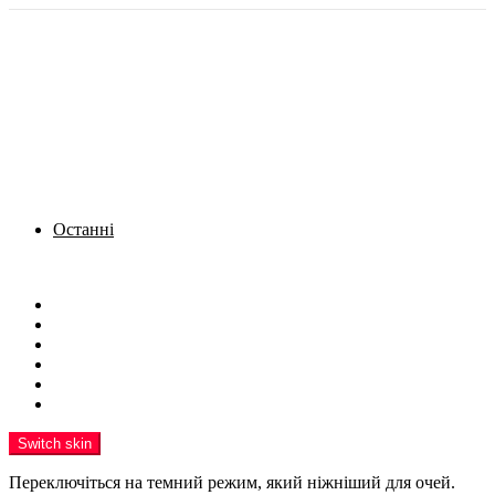
Останні
Menu
Новини
Політика
Кримінал
Фото
Надіслати новину
Реклама на сайті
Switch skin
Переключіться на темний режим, який ніжніший для очей.