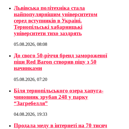
Львівська політехніка стала
найпопулярнішим університетом
серед вступників в Україні.
Тернопільські хабарницькі
університети тихо заздрять
05.08.2026, 08:08
До свого 50-річчя бренд замороженої
піци Red Baron створив піцу з 50
начинками
05.08.2026, 07:20
Біля тернопільського озера хапуга-
чиновник зрубав 248 у парку
“Загребелля”
04.08.2026, 19:33
Продала меду в інтернеті на 70 тисяч