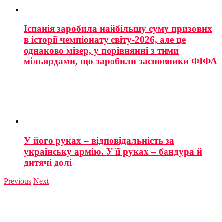
Іспанія заробила найбільшу суму призових
в історії чемпіонату світу-2026, але це
однаково мізер, у порівнянні з тими
мільярдами, що заробили засновники ФІФА
У його руках – відповідальність за
українську армію. У її руках – бандура й
дитячі долі
Previous
Next