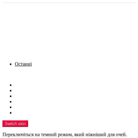
Останні
Menu
Новини
Політика
Кримінал
Фото
Надіслати новину
Реклама на сайті
Switch skin
Переключіться на темний режим, який ніжніший для очей.