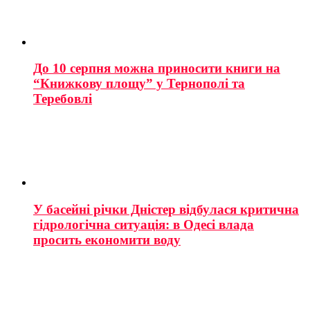
До 10 серпня можна приносити книги на
“Книжкову площу” у Тернополі та
Теребовлі
У басейні річки Дністер відбулася критична
гідрологічна ситуація: в Одесі влада
просить економити воду