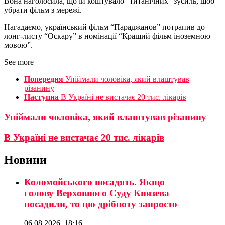
Вона наголосила, що їй коштувало “титанічних” зусиль, щоб
убрати фільм з мережі.
Нагадаємо, український фільм “Параджанов” потрапив до
лонг-листу “Оскару” в номінації “Кращий фільм іноземною
мовою”.
See more
Попередня
Упіймали чоловіка, який влаштував
різанину
Наступна
В Україні не вистачає 20 тис. лікарів
Упіймали чоловіка, який влаштував різанину
В Україні не вистачає 20 тис. лікарів
Новини
Коломойського посадять. Якщо
голову Верховного Суду Князева
посадили, то цю дрібноту запросто
06.08.2026, 18:16