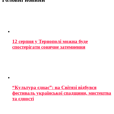
12 серпня у Тернополі можна буде
спостерігати сонячне затемнення
“Культура єднає”: на Світязі відбувся
фестиваль української спадщини, мистецтва
та єдності