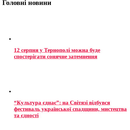
Головні новини
12 серпня у Тернополі можна буде
спостерігати сонячне затемнення
“Культура єднає”: на Світязі відбувся
фестиваль української спадщини, мистецтва
та єдності