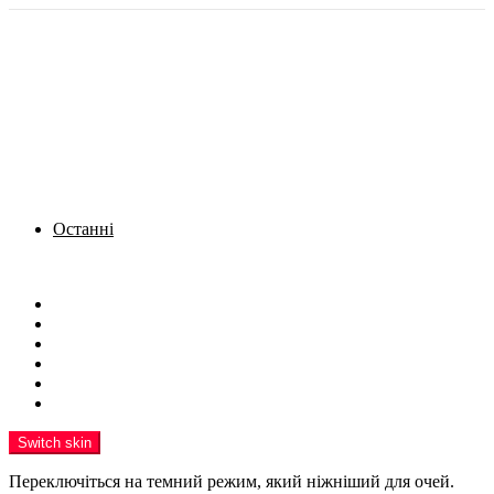
Останні
Menu
Новини
Політика
Кримінал
Фото
Надіслати новину
Реклама на сайті
Switch skin
Переключіться на темний режим, який ніжніший для очей.