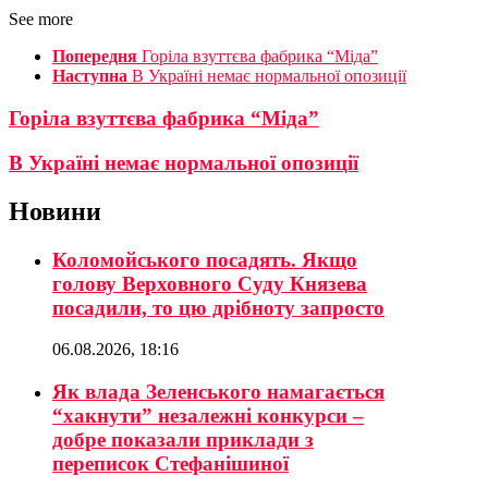
See more
Попередня
Горіла взуттєва фабрика “Міда”
Наступна
В Україні немає нормальної опозиції
Горіла взуттєва фабрика “Міда”
В Україні немає нормальної опозиції
Новини
Коломойського посадять. Якщо
голову Верховного Суду Князева
посадили, то цю дрібноту запросто
06.08.2026, 18:16
Як влада Зеленського намагається
“хакнути” незалежні конкурси –
добре показали приклади з
переписок Стефанішиної