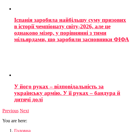
Іспанія заробила найбільшу суму призових
в історії чемпіонату світу-2026, але це
однаково мізер, у порівнянні з тими
мільярдами, що заробили засновники ФІФА
У його руках – відповідальність за
українську армію. У її руках – бандура й
дитячі долі
Previous
Next
You are here:
Головна