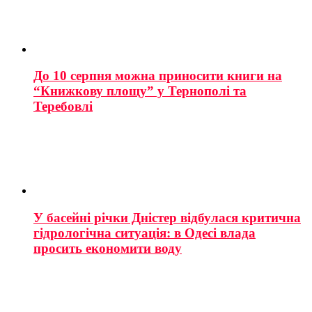
До 10 серпня можна приносити книги на
“Книжкову площу” у Тернополі та
Теребовлі
У басейні річки Дністер відбулася критична
гідрологічна ситуація: в Одесі влада
просить економити воду