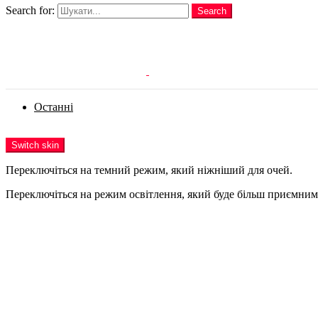
Search for:
Search
Login
Останні
Menu
Switch skin
Переключіться на темний режим, який ніжніший для очей.
Переключіться на режим освітлення, який буде більш приємним 
Login