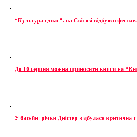
“Культура єднає”: на Світязі відбувся фестив
До 10 серпня можна приносити книги на “Кн
У басейні річки Дністер відбулася критична г