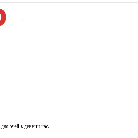
для очей в денний час.