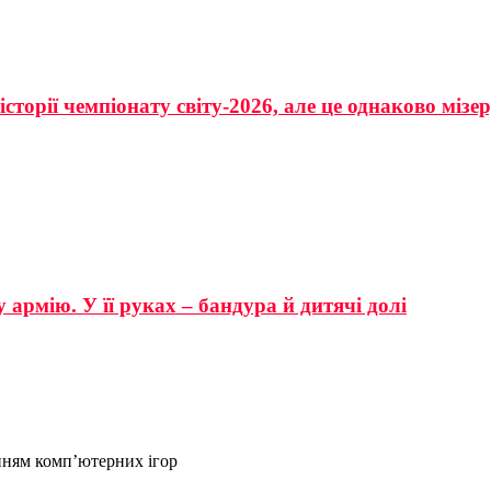
сторії чемпіонату світу-2026, але це однаково мізе
 армію. У її руках – бандура й дитячі долі
нням комп’ютерних ігор