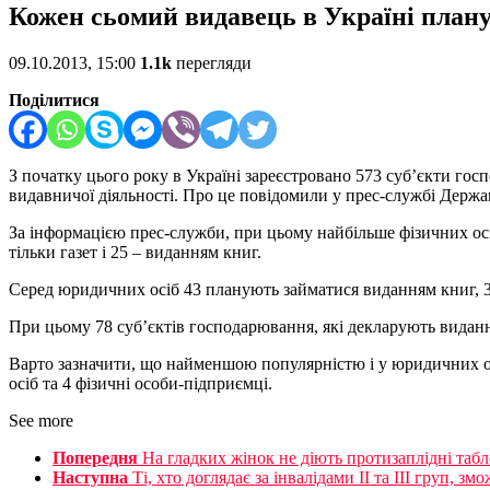
Кожен сьомий видавець в Україні план
09.10.2013, 15:00
1.1k
перегляди
Поділитися
З початку цього року в Україні зареєстровано 573 суб’єкти гос
видавничої діяльності. Про це повідомили у прес-службі Держа
За інформацією прес-служби, при цьому найбільше фізичних осі
тільки газет і 25 – виданням книг.
Серед юридичних осіб 43 планують займатися виданням книг, 38
При цьому 78 суб’єктів господарювання, які декларують виданн
Варто зазначити, що найменшою популярністю і у юридичних ос
осіб та 4 фізичні особи-підприємці.
See more
Попередня
На гладких жінок не діють протизаплідні таб
Наступна
Ті, хто доглядає за інвалідами ІІ та ІІІ груп, 