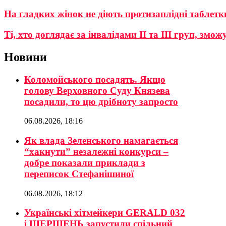
На гладких жінок не діють протизаплідні таблетк
Ті, хто доглядає за інвалідами ІІ та ІІІ груп, зм
Новини
Коломойського посадять. Якщо
голову Верховного Суду Князева
посадили, то цю дрібноту запросто
06.08.2026, 18:16
Як влада Зеленського намагається
“хакнути” незалежні конкурси –
добре показали приклади з
переписок Стефанішиної
06.08.2026, 18:12
Українські хітмейкери GERALD 032
і ШЕРШЕНЬ запустили спільний