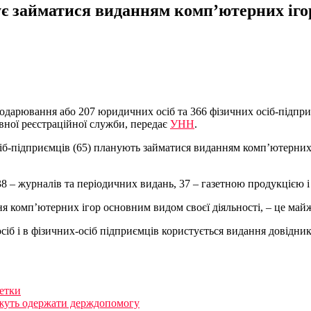
ує займатися виданням комп’ютерних іго
подарювання або 207 юридичних осіб та 366 фізичних осіб-підпри
вної реєстраційної служби, передає
УНН
.
б-підприємців (65) планують займатися виданням комп’ютерних і
 – журналів та періодичних видань, 37 – газетною продукцією і
я комп’ютерних ігор основним видом своєї діяльності, – це май
іб і в фізичних-осіб підприємців користується видання довідни
летки
зможуть одержати держдопомогу