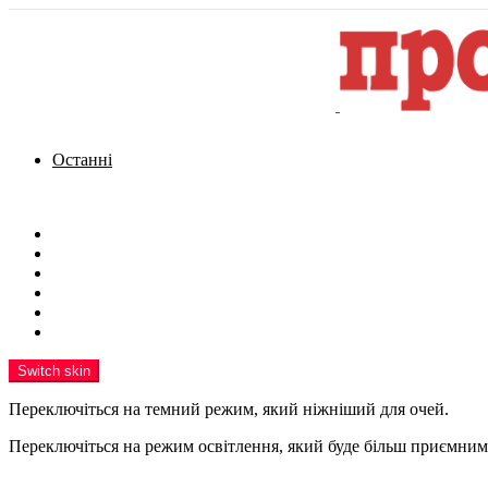
Останні
Menu
Новини
Політика
Кримінал
Фото
Надіслати новину
Реклама на сайті
Switch skin
Переключіться на темний режим, який ніжніший для очей.
Переключіться на режим освітлення, який буде більш приємним 
шукати