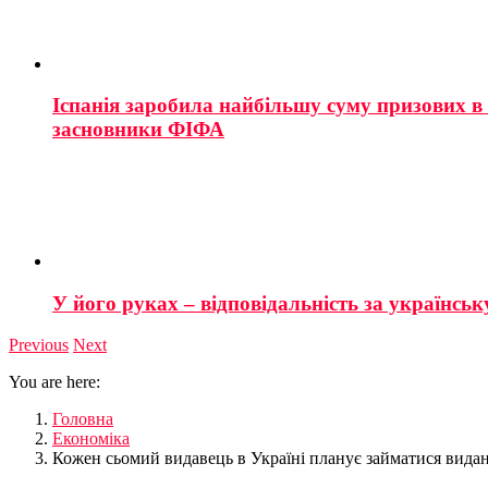
Іспанія заробила найбільшу суму призових в і
засновники ФІФА
У його руках – відповідальність за українську
Previous
Next
You are here:
Головна
Економіка
Кожен сьомий видавець в Україні планує займатися вида