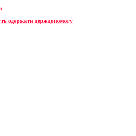
и
ожуть одержати держдопомогу