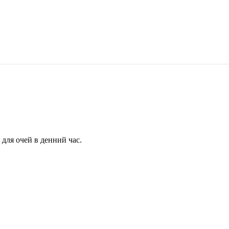
для очей в денний час.