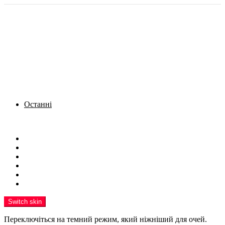
Останні
Menu
Новини
Політика
Кримінал
Фото
Надіслати новину
Реклама на сайті
Switch skin
Переключіться на темний режим, який ніжніший для очей.