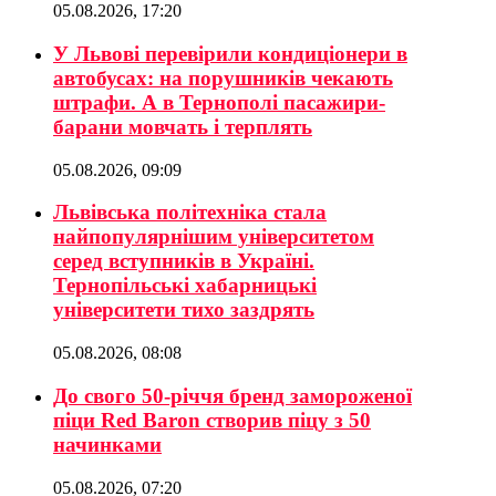
05.08.2026, 17:20
У Львові перевірили кондиціонери в
автобусах: на порушників чекають
штрафи. А в Тернополі пасажири-
барани мовчать і терплять
05.08.2026, 09:09
Львівська політехніка стала
найпопулярнішим університетом
серед вступників в Україні.
Тернопільські хабарницькі
університети тихо заздрять
05.08.2026, 08:08
До свого 50-річчя бренд замороженої
піци Red Baron створив піцу з 50
начинками
05.08.2026, 07:20