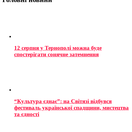
12 серпня у Тернополі можна буде
спостерігати сонячне затемнення
“Культура єднає”: на Світязі відбувся
фестиваль української спадщини, мистецтва
та єдності