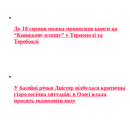
До 10 серпня можна приносити книги на
“Книжкову площу” у Тернополі та
Теребовлі
У басейні річки Дністер відбулася критична
гідрологічна ситуація: в Одесі влада
просить економити воду