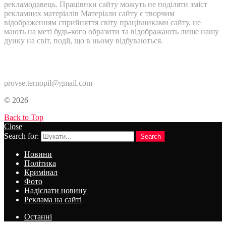
рекламодавець. Працівнки сайту можуть не поділяти зміст
рекламних матеріалів Матеріали сайту є творчим
відображенням сприйняття світу працівниками сайту, не
мають на меті будь-кого образити та відображають лише нашу
дуику на світ, події, що в ньому відбуваються.
Контакти:
provse.ternopil@gmail.com
© 2026
Back to Top
Close
Search for:
Search
Новини
Політика
Кримінал
Фото
Надіслати новину
Реклама на сайті
Останні