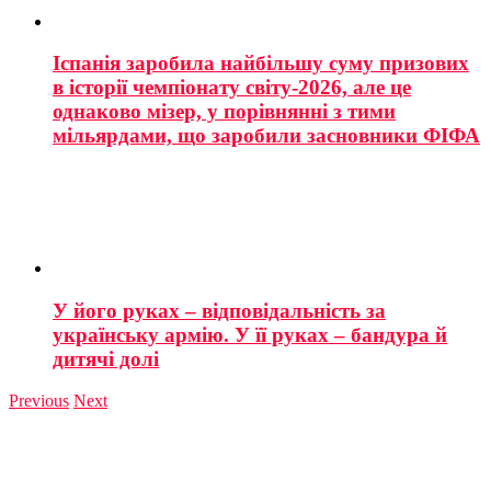
Іспанія заробила найбільшу суму призових
в історії чемпіонату світу-2026, але це
однаково мізер, у порівнянні з тими
мільярдами, що заробили засновники ФІФА
У його руках – відповідальність за
українську армію. У її руках – бандура й
дитячі долі
Previous
Next