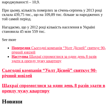
народжуваності – 10,9.
При цьому, кількість померлих за січень-серпень у 2013 році
склала 439,75 тис., що на 109,89 тис. більше за народжених у
той самий період.
Нагадаємо, що у 2012 році кількість населення в Україні
становила 45 млн 559 тис.
See more
Попередня
Сьогодні компанія “Уолт Дісней” святкує 90-
річний ювілей
Наступна
Шахраї спромоглися за один день 8 разів
здати в оренду чужу квартиру
Сьогодні компанія “Уолт Дісней” святкує 90-
річний ювілей
Шахраї спромоглися за один день 8 разів здати в
оренду чужу квартиру
Новини