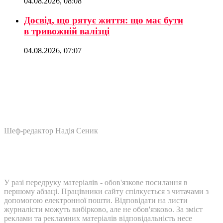
04.08.2026, 08:08
Досвід, що рятує життя: що має бути
в тривожній валізці
04.08.2026, 07:07
Шеф-редактор Надія Сеник
У разі передруку матеріалів - обов'язкове посилання в
першому абзаці. Працівники сайту спілкується з читачами з
допомогою електронної пошти. Відповідати на листи
журналісти можуть вибірково, але не обов'язково. За зміст
реклами та рекламних матеріалів відповідальність несе