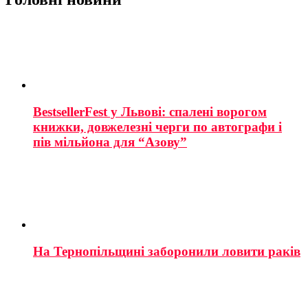
BestsellerFest у Львові: спалені ворогом
книжки, довжелезні черги по автографи і
пів мільйона для “Азову”
На Тернопільщині заборонили ловити раків