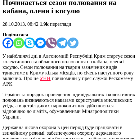
Починається сезон полювання на
кабана, оленя і косулю
28.10.2013, 08:42
1.9k
перегляди
Поділитися
У найближчі дні в Автономній Республіці Крим стартує сезон
колективного та облавного полювання на кабана, оленя і
косулю. Сезон полювання на тварин зазначених видів
триватиме в Криму кілька місяців, по січень наступного року
включно. Про це
УНН
повідомили у прес-службі Рескомзему
АРК.
Терміни та порядок проведення індивідуальних і колективних
полювань визначаються наказами користувачів мисливських
угідь, а відстріл диких парнокопитних здійснюється
відповідно до лімітів, обумовленими Мінагрополітики
України.
Державна лісова охорона в цей період буде працювати в
звичайному режимі, забезпечуючи охорону державного
мисливського фонду від браконьєрства, здійснювати контроль