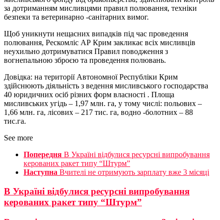
за дотриманням мисливцями правил полювання, техніки
безпеки та ветеринарно -санітарних вимог.
Щоб уникнути нещасних випадків під час проведення
полювання, Рескомліс АР Крим закликає всіх мисливців
неухильно дотримуватися Правил поводження з
вогнепальною зброєю та проведення полювань.
Довідка: на території Автономної Республіки Крим
здійснюють діяльність з ведення мисливського господарства
40 юридичних осіб різних форм власності . Площа
мисливських угідь – 1,97 млн. га, у тому числі: польових –
1,66 млн. га, лісових – 217 тис. га, водно -болотних – 88
тис.га.
See more
Попередня
В Україні відбулися ресурсні випробування
керованих ракет типу “Штурм”
Наступна
Вчителі не отримують зарплату вже 3 місяці
В Україні відбулися ресурсні випробування
керованих ракет типу “Штурм”