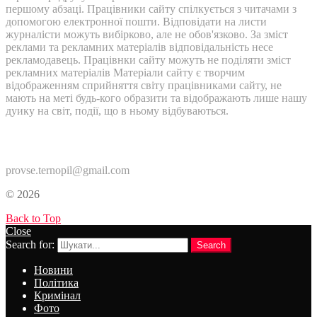
першому абзаці. Працівники сайту спілкується з читачами з
допомогою електронної пошти. Відповідати на листи
журналісти можуть вибірково, але не обов'язково. За зміст
реклами та рекламних матеріалів відповідальність несе
рекламодавець. Працівнки сайту можуть не поділяти зміст
рекламних матеріалів Матеріали сайту є творчим
відображенням сприйняття світу працівниками сайту, не
мають на меті будь-кого образити та відображають лише нашу
дуику на світ, події, що в ньому відбуваються.
Контакти:
provse.ternopil@gmail.com
© 2026
Back to Top
Close
Search for:
Search
Новини
Політика
Кримінал
Фото