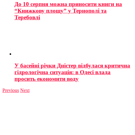
До 10 серпня можна приносити книги на
“Книжкову площу” у Тернополі та
Теребовлі
У басейні річки Дністер відбулася критична
гідрологічна ситуація: в Одесі влада
просить економити воду
Previous
Next