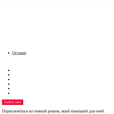
Останні
Menu
Новини
Політика
Кримінал
Фото
Надіслати новину
Реклама на сайті
Switch skin
Переключіться на темний режим, який ніжніший для очей.