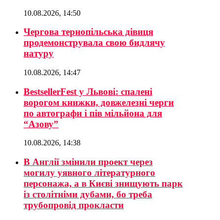
10.08.2026, 14:50
Чергова тернопільська дівиця
продемонструвала свою бидлячу
натуру
10.08.2026, 14:47
BestsellerFest у Львові: спалені
ворогом книжки, довжелезні черги
по автографи і пів мільйона для
“Азову”
10.08.2026, 14:38
В Англії змінили проект через
могилу уявного літературного
персонажа, а в Києві знищують парк
із столітніми дубами, бо треба
трубопровід прокласти