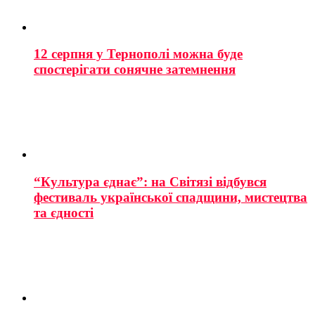
12 серпня у Тернополі можна буде
спостерігати сонячне затемнення
“Культура єднає”: на Світязі відбувся
фестиваль української спадщини, мистецтва
та єдності