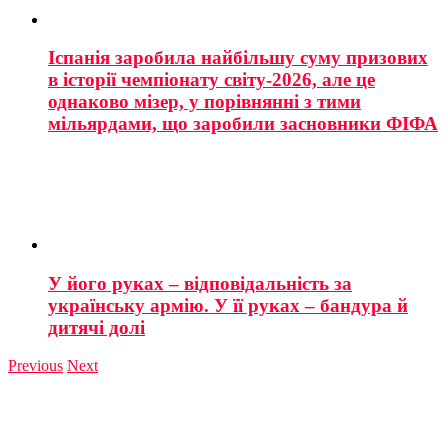
Іспанія заробила найбільшу суму призових
в історії чемпіонату світу-2026, але це
однаково мізер, у порівнянні з тими
мільярдами, що заробили засновники ФІФА
У його руках – відповідальність за
українську армію. У її руках – бандура й
дитячі долі
Previous
Next