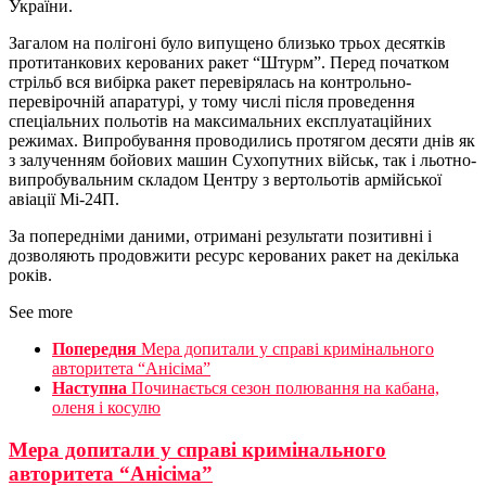
України.
Загалом на полігоні було випущено близько трьох десятків
протитанкових керованих ракет “Штурм”. Перед початком
стрільб вся вибірка ракет перевірялась на контрольно-
перевірочній апаратурі, у тому числі після проведення
спеціальних польотів на максимальних експлуатаційних
режимах. Випробування проводились протягом десяти днів як
з залученням бойових машин Сухопутних військ, так і льотно-
випробувальним складом Центру з вертольотів армійської
авіації Мі-24П.
За попередніми даними, отримані результати позитивні і
дозволяють продовжити ресурс керованих ракет на декілька
років.
See more
Попередня
Мера допитали у справі кримінального
авторитета “Анісіма”
Наступна
Починається сезон полювання на кабана,
оленя і косулю
Мера допитали у справі кримінального
авторитета “Анісіма”