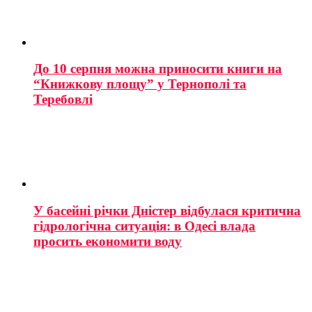
До 10 серпня можна приносити книги на
“Книжкову площу” у Тернополі та
Теребовлі
У басейні річки Дністер відбулася критична
гідрологічна ситуація: в Одесі влада
просить економити воду