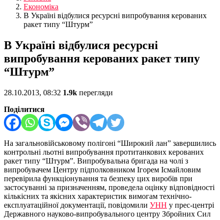
Економіка
В Україні відбулися ресурсні випробування керованих
ракет типу “Штурм”
В Україні відбулися ресурсні
випробування керованих ракет типу
“Штурм”
28.10.2013, 08:32
1.9k
перегляди
Поділитися
На загальновійськовому полігоні “Широкий лан” завершились
контрольні льотні випробування протитанкових керованих
ракет типу “Штурм”. Випробувальна бригада на чолі з
випробувачем Центру підполковником Ігорем Ісмайловим
перевірила функціонування та безпеку цих виробів при
застосуванні за призначенням, проведела оцінку відповідності
кількісних та якісних характеристик вимогам технічно-
експлуатаційної документації, повідомили
УНН
у прес-центрі
Державного науково-випробувального центру Збройних Сил