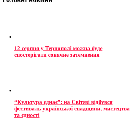
12 серпня у Тернополі можна буде
спостерігати сонячне затемнення
“Культура єднає”: на Світязі відбувся
фестиваль української спадщини, мистецтва
та єдності