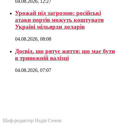
04.08.2026, 12:27
Урожай під загрозою: російські
атаки портів можуть коштувати
Україні мільярди доларів
04.08.2026, 08:08
Досвід, що рятує життя: що має бути
в тривожній валізці
04.08.2026, 07:07
Шеф-редактор Надія Сеник