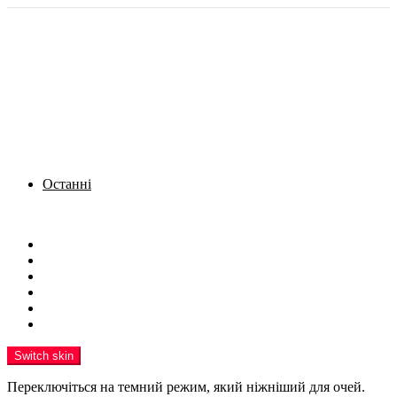
Останні
Menu
Новини
Політика
Кримінал
Фото
Надіслати новину
Реклама на сайті
Switch skin
Переключіться на темний режим, який ніжніший для очей.