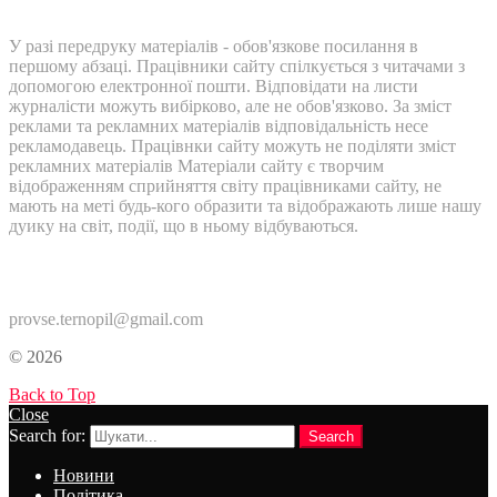
У разі передруку матеріалів - обов'язкове посилання в
першому абзаці. Працівники сайту спілкується з читачами з
допомогою електронної пошти. Відповідати на листи
журналісти можуть вибірково, але не обов'язково. За зміст
реклами та рекламних матеріалів відповідальність несе
рекламодавець. Працівнки сайту можуть не поділяти зміст
рекламних матеріалів Матеріали сайту є творчим
відображенням сприйняття світу працівниками сайту, не
мають на меті будь-кого образити та відображають лише нашу
дуику на світ, події, що в ньому відбуваються.
Контакти:
provse.ternopil@gmail.com
© 2026
Back to Top
Close
Search for:
Search
Новини
Політика