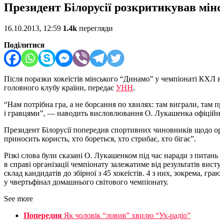
Президент Білорусії розкритикував мін
16.10.2013, 12:59
1.4k
перегляди
Поділитися
Після поразки хокеїстів мінського “Динамо” у чемпіонаті КХЛ 
головного клубу країни, передає
УНН
.
“Нам потрібна гра, а не борсання по хвилях: там виграли, там п
і гравцями”, — наводить висловлювання О. Лукашенка офіційн
Президент Білорусії попередив спортивних чиновників щодо орг
приносить користь, хто бореться, хто стрибає, хто бігає”.
Різкі слова були сказані О. Лукашенком під час наради з питань
в справі організації чемпіонату залежатиме від результатів ви
склад кандидатів до збірної з 45 хокеїстів. 4 з них, зокрема,
у чвертьфінал домашнього світового чемпіонату.
See more
Попередня
Як чоловік “ловив” хвилю “Ух-радіо”