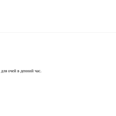
для очей в денний час.