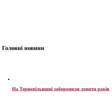
Головні новини
На Тернопільщині заборонили ловити раків