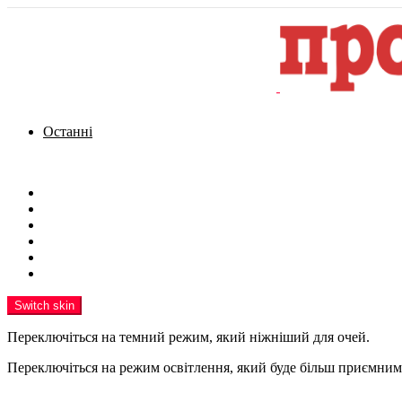
Останні
Menu
Новини
Політика
Кримінал
Фото
Надіслати новину
Реклама на сайті
Switch skin
Переключіться на темний режим, який ніжніший для очей.
Переключіться на режим освітлення, який буде більш приємним 
шукати