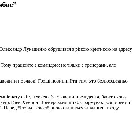
нбас”
ії Олександр Лукашенко обрушився з різкою критикою на адресу
! Тому працюйте з командою: не тільки з тренерами, але
наводити порядок! Гроші повинні йти тим, хто безпосередньо
емпіонату світу з хокею. За словами президента, багато чого
 фахівець Глен Хенлон. Тренерський штаб сформував розширений
о”. Перед білоруською збірною ставиться завдання виходу