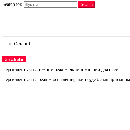
Search for:
Search
Login
Останні
Menu
Switch skin
Переключіться на темний режим, який ніжніший для очей.
Переключіться на режим освітлення, який буде більш приємним 
Login