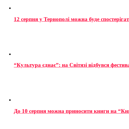
12 серпня у Тернополі можна буде спостеріга
“Культура єднає”: на Світязі відбувся фестив
До 10 серпня можна приносити книги на “Кн