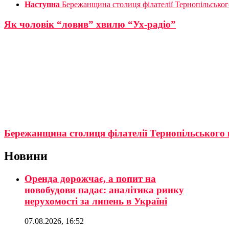
Наступна
Бережанщина столиця філателії Тернопільсько
Як чоловік “ловив” хвилю “Ух-радіо”
Бережанщина столиця філателії Тернопільського
Новини
Оренда дорожчає, а попит на
новобудови падає: аналітика ринку
нерухомості за липень в Україні
07.08.2026, 16:52