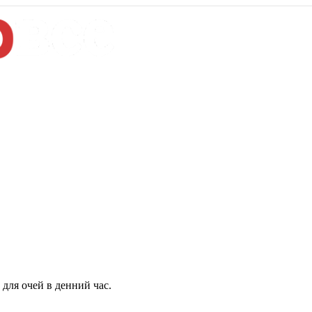
для очей в денний час.