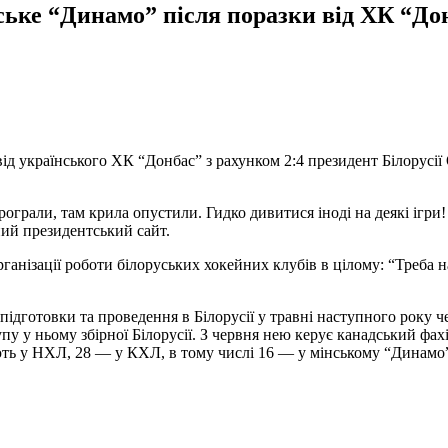
ське “Динамо” після поразки від ХК “До
від українського ХК “Донбас” з рахунком 2:4 президент Білорус
рограли, там крила опустили. Гидко дивитися іноді на деякі ігри
ий президентський сайт.
анізації роботи білоруських хокейних клубів в цілому: “Треба 
 підготовки та проведення в Білорусії у травні наступного року ч
ступу у ньому збірної Білорусії. З червня нею керує канадський
 грають у НХЛ, 28 — у КХЛ, в тому числі 16 — у мінському “Динам