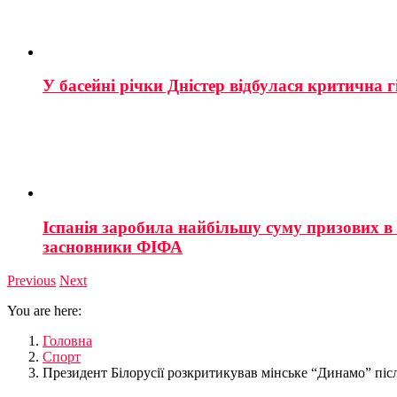
У басейні річки Дністер відбулася критична г
Іспанія заробила найбільшу суму призових в і
засновники ФІФА
Previous
Next
You are here:
Головна
Спорт
Президент Білорусії розкритикував мінське “Динамо” піс