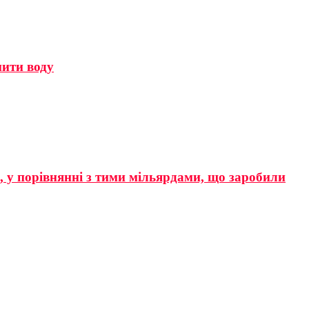
мити воду
р, у порівнянні з тими мільярдами, що заробили