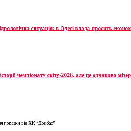
ідрологічна ситуація: в Одесі влада просить еконо
сторії чемпіонату світу-2026, але це однаково мізе
ля поразки від ХК “Донбас”