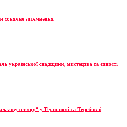
ти сонячне затемнення
аль української спадщини, мистецтва та єдності
ижкову площу” у Тернополі та Теребовлі