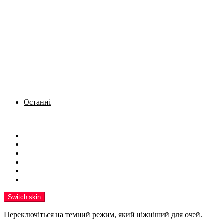
Останні
Menu
Новини
Політика
Кримінал
Фото
Надіслати новину
Реклама на сайті
Switch skin
Переключіться на темний режим, який ніжніший для очей.