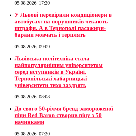
05.08.2026, 17:20
У Львові перевірили кондиціонери в
автобусах: на порушників чекають
штрафи. А в Тернополі пасажири-
барани мовчать і терплять
05.08.2026, 09:09
Львівська політехніка стала
найпопулярнішим університетом
серед вступників в Україні.
Тернопільські хабарницькі
університети тихо заздрять
05.08.2026, 08:08
До свого 50-річчя бренд замороженої
піци Red Baron створив піцу з 50
начинками
05.08.2026, 07:20