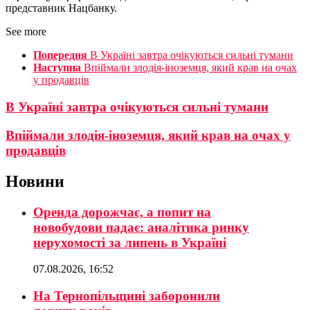
представник Нацбанку.
See more
Попередня
В Україні завтра очікуються сильні тумани
Наступна
Впіймали злодія-іноземця, який крав на очах
у продавців
В Україні завтра очікуються сильні тумани
Впіймали злодія-іноземця, який крав на очах у
продавців
Новини
Оренда дорожчає, а попит на
новобудови падає: аналітика ринку
нерухомості за липень в Україні
07.08.2026, 16:52
На Тернопільщині заборонили