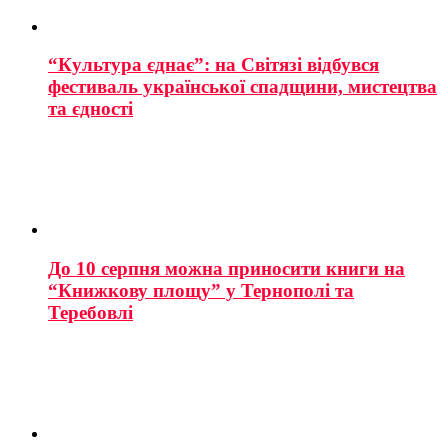
“Культура єднає”: на Світязі відбувся
фестиваль української спадщини, мистецтва
та єдності
До 10 серпня можна приносити книги на
“Книжкову площу” у Тернополі та
Теребовлі