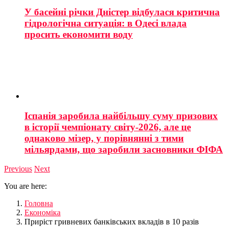
У басейні річки Дністер відбулася критична
гідрологічна ситуація: в Одесі влада
просить економити воду
Іспанія заробила найбільшу суму призових
в історії чемпіонату світу-2026, але це
однаково мізер, у порівнянні з тими
мільярдами, що заробили засновники ФІФА
Previous
Next
You are here:
Головна
Економіка
Приріст гривневих банківських вкладів в 10 разів