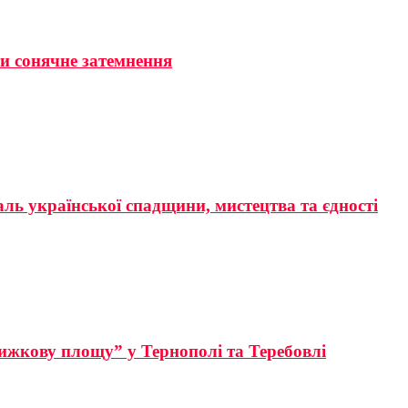
ти сонячне затемнення
аль української спадщини, мистецтва та єдності
ижкову площу” у Тернополі та Теребовлі