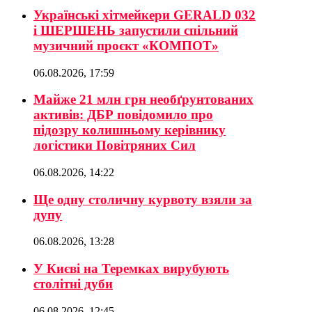
Українські хітмейкери GERALD 032
і ШЕРШЕНЬ запустили спільний
музичний проєкт «КОМПОТ»
06.08.2026, 17:59
Майже 21 млн грн необґрунтованих
активів: ДБР повідомило про
підозру колишньому керівнику
логістики Повітряних Сил
06.08.2026, 14:22
Ще одну столичну курвоту взяли за
дупу
06.08.2026, 13:28
У Києві на Теремках вирубують
столітні дуби
06.08.2026, 12:45