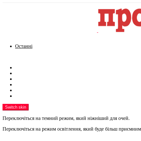
Останні
Menu
Новини
Політика
Кримінал
Фото
Надіслати новину
Реклама на сайті
Switch skin
Переключіться на темний режим, який ніжніший для очей.
Переключіться на режим освітлення, який буде більш приємним 
шукати