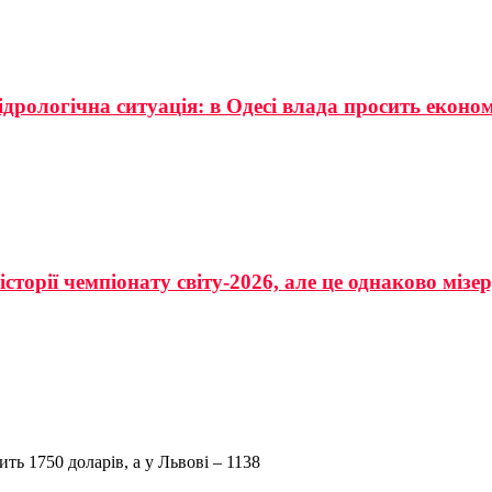
ідрологічна ситуація: в Одесі влада просить еконо
сторії чемпіонату світу-2026, але це однаково мізе
ть 1750 доларів, а у Львові – 1138