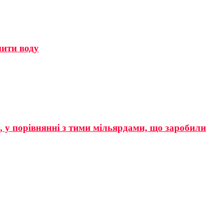
мити воду
р, у порівнянні з тими мільярдами, що заробили