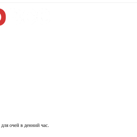
для очей в денний час.