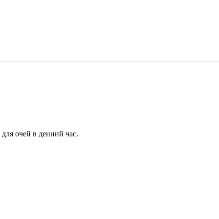
для очей в денний час.