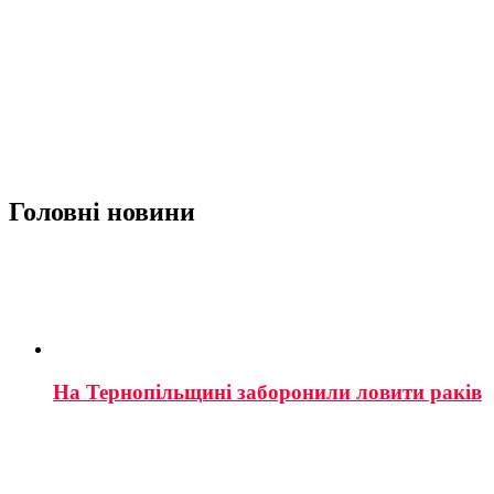
Головні новини
На Тернопільщині заборонили ловити раків