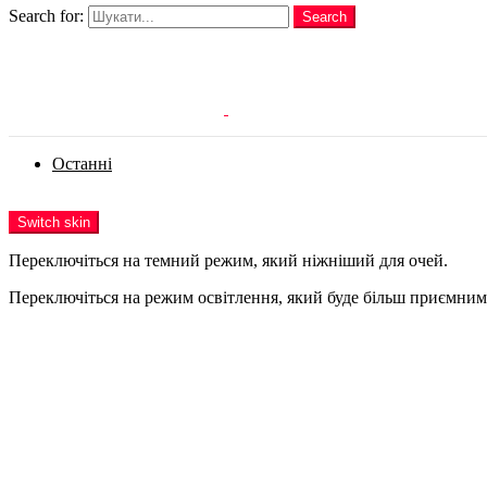
Search for:
Search
Login
Останні
Menu
Switch skin
Переключіться на темний режим, який ніжніший для очей.
Переключіться на режим освітлення, який буде більш приємним 
Login