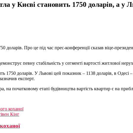
а у Києві становить 1750 доларів, а у Л
50 доларів. Про це під час прес-конференції сказав віце-президе
емонструє певну стабільність у сегменті вартості житлової нерух
 1750 доларів. У Львові цей показник – 1138 доларів, в Одесі – 1
зазначив експерт.
ра, на початковому етапі будівництва вартість квартир є на при
його коханої
івен Кінг
 коханої