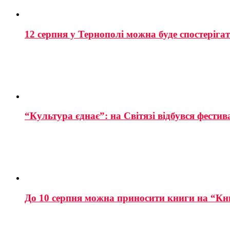
12 серпня у Тернополі можна буде спостеріга
“Культура єднає”: на Світязі відбувся фестив
До 10 серпня можна приносити книги на “Кн