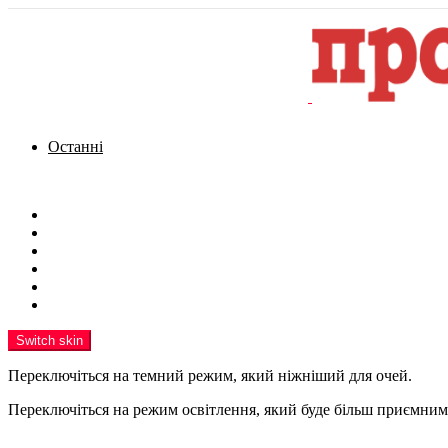
Останні
Menu
Новини
Політика
Кримінал
Фото
Надіслати новину
Реклама на сайті
Switch skin
Переключіться на темний режим, який ніжніший для очей.
Переключіться на режим освітлення, який буде більш приємним 
шукати