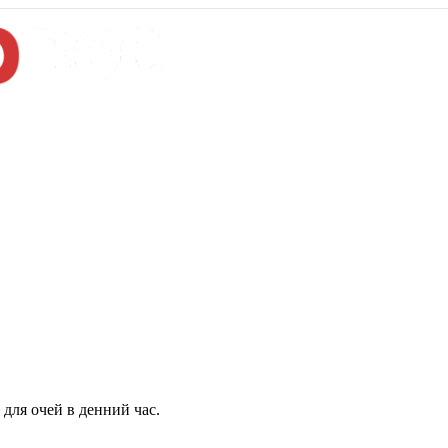
для очей в денний час.