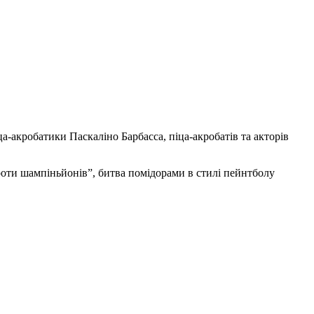
а-акробатики Паскаліно Барбасса, піца-акробатів та акторів
роти шампіньйонів”, битва помідорами в стилі пейнтболу