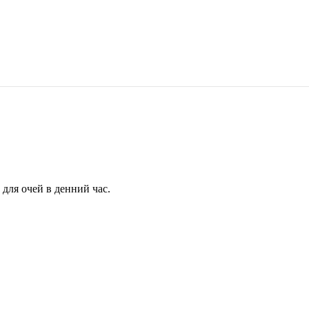
для очей в денний час.