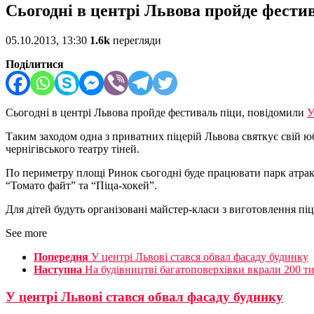
Сьогодні в центрі Львова пройде фести
05.10.2013, 13:30
1.6k
перегляди
Поділитися
Сьогодні в центрі Львова пройде фестиваль піци, повідомили
Таким заходом одна з приватних піцерій Львова святкує свій юб
чернігівського театру тіней.
По периметру площі Ринок сьогодні буде працювати парк атракц
“Томато файт” та “Піца-хокей”.
Для дітей будуть організовані майстер-класи з виготовлення піц
See more
Попередня
У центрі Львові стався обвал фасаду будинку
Наступна
На будівництві багатоповерхівки вкрали 200 ти
У центрі Львові стався обвал фасаду будинку