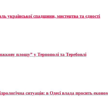
аль української спадщини, мистецтва та єдності
ижкову площу” у Тернополі та Теребовлі
ідрологічна ситуація: в Одесі влада просить еконо