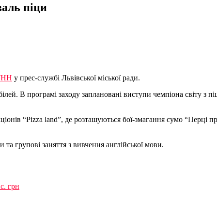
валь піци
УНН
у прес-службі Львівської міської ради.
ілей. В програмі заходу заплановані виступи чемпіона світу з піц
іонів “Pizza land”, де розташуються бої-змагання сумо “Перці п
и та групові заняття з вивчення англійської мови.
с. грн