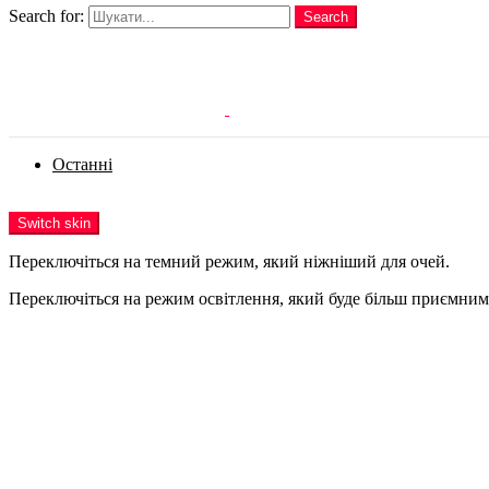
Search for:
Search
Login
Останні
Menu
Switch skin
Переключіться на темний режим, який ніжніший для очей.
Переключіться на режим освітлення, який буде більш приємним 
Login