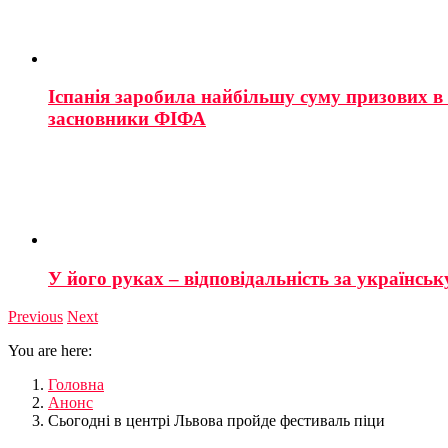
Іспанія заробила найбільшу суму призових в і
засновники ФІФА
У його руках – відповідальність за українську
Previous
Next
You are here:
Головна
Анонс
Сьогодні в центрі Львова пройде фестиваль піци