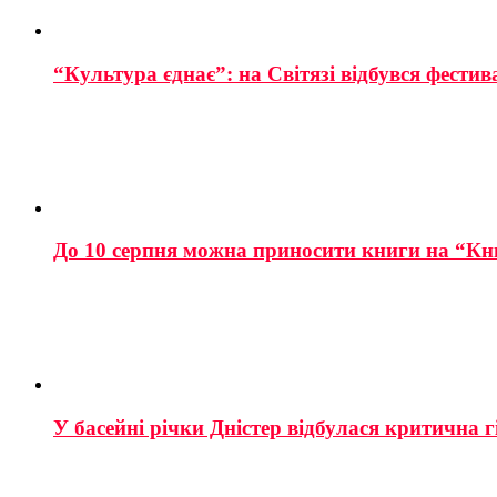
“Культура єднає”: на Світязі відбувся фестив
До 10 серпня можна приносити книги на “Кн
У басейні річки Дністер відбулася критична г