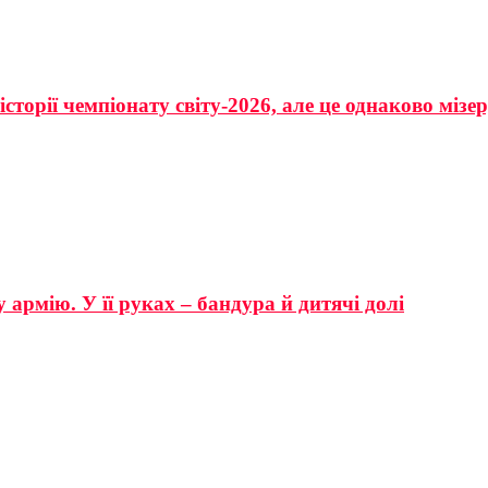
сторії чемпіонату світу-2026, але це однаково мізе
 армію. У її руках – бандура й дитячі долі