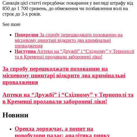
Санкція цієї статті передбачає покарання у вигляді штрафу від
850 до 1 700 гривень, до обмеження чи позбавлення волі на
строк до 3-х років.
See more
Попередня
За спробу перешкоджати похованню на
місцевому цвинтарі відкрито два кримінальні
провадження
Наступна
Аптеки на “Дружбі” і “Східному” у Тернополі
та в Кременці продавали заборонені ліки!
За спробу перешкоджати похованню на
місцевому цвинтарі відкрито два кримінальні
провадження
Аптеки на “Дружбі” і “Східному” у Тернополі та
в Кременці продавали заборонені ліки!
Новини
Оренда дорожчає, а попит на
новобудови падає: аналітика ринку