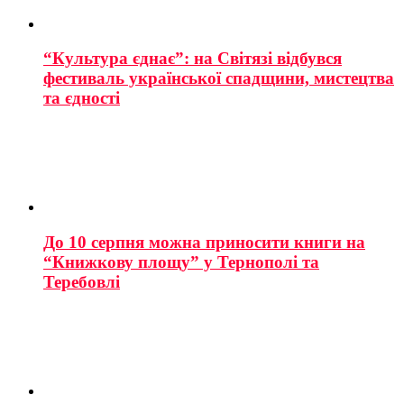
“Культура єднає”: на Світязі відбувся
фестиваль української спадщини, мистецтва
та єдності
До 10 серпня можна приносити книги на
“Книжкову площу” у Тернополі та
Теребовлі