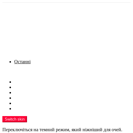
Останні
Menu
Новини
Політика
Кримінал
Фото
Надіслати новину
Реклама на сайті
Switch skin
Переключіться на темний режим, який ніжніший для очей.