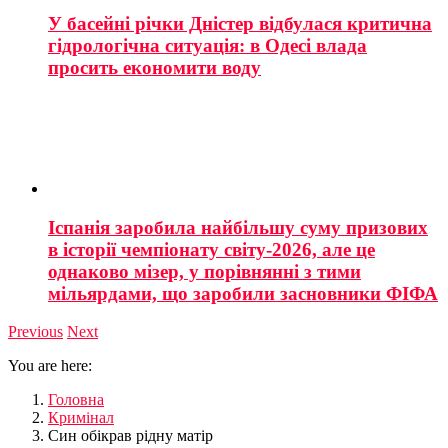
У басейні річки Дністер відбулася критична
гідрологічна ситуація: в Одесі влада
просить економити воду
Іспанія заробила найбільшу суму призових
в історії чемпіонату світу-2026, але це
однаково мізер, у порівнянні з тими
мільярдами, що заробили засновники ФІФА
Previous
Next
You are here:
Головна
Кримінал
Син обікрав рідну матір