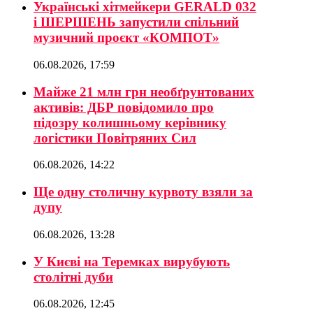
Українські хітмейкери GERALD 032
і ШЕРШЕНЬ запустили спільний
музичний проєкт «КОМПОТ»
06.08.2026, 17:59
Майже 21 млн грн необґрунтованих
активів: ДБР повідомило про
підозру колишньому керівнику
логістики Повітряних Сил
06.08.2026, 14:22
Ще одну столичну курвоту взяли за
дупу
06.08.2026, 13:28
У Києві на Теремках вирубують
столітні дуби
06.08.2026, 12:45