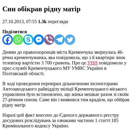
Син обікрав рідну матір
27.10.2013, 07:55
1.3k
перегляди
Поділитися
Днями до правоохоронців міста Кременчука звернулась 46-
річна кременчужанка, яка повідомила, що з її квартири зник
телевізор вартістю 3 700 гривень. Про це
УНН
повідомили у
прес-службі Кременчуцького МУ УМВС України в
Полтавській області.
В ході проведення перевірки дільничними інспекторами
Автозаводського райвідділу міліції Кременчуцького міського
управління було встановлено, що жінка мешкає разом зі своїм
27-річним сином. Саме він і виявився тим крадієм, що обібрав
рідну матір.
Наразі цей факт внесено до Єдиного державного реєстру
досудових розслідувань за ознаками частини 1 статті 185
Кримінального кодексу України.