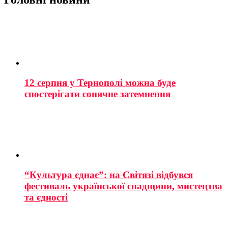
12 серпня у Тернополі можна буде
спостерігати сонячне затемнення
“Культура єднає”: на Світязі відбувся
фестиваль української спадщини, мистецтва
та єдності