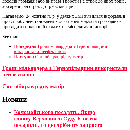
доходів громадян або виправні роботи на строк до двох років,
або арешт на строк до трьох місяців.
Нагадаємо, 24 жовтня п. р. у деяких ЗМІ з’явилася інформації
про спробу невстановлених осіб перешкоджати громадянам
проводити похорон близьких на місцевому цвинтарі.
See more
Попередня
Гроші мільярдера з Тернопільщини
використали неефективно
Наступна
Син обікрав рідну матір
Гроші мільярдера з Тернопільщини використали
неефективно
Син обікрав рідну матір
Новини
Коломойського посадять. Якщо
голову Верховного Суду Князева
посадили, то цю дрібноту запросто