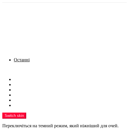
Останні
Menu
Новини
Політика
Кримінал
Фото
Надіслати новину
Реклама на сайті
Switch skin
Переключіться на темний режим, який ніжніший для очей.