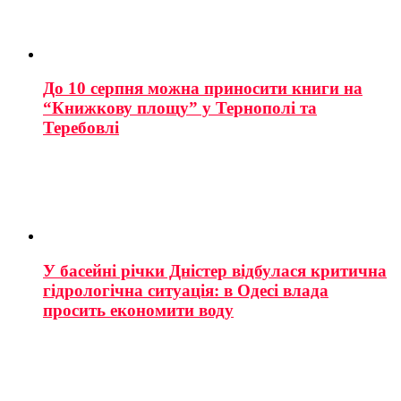
До 10 серпня можна приносити книги на
“Книжкову площу” у Тернополі та
Теребовлі
У басейні річки Дністер відбулася критична
гідрологічна ситуація: в Одесі влада
просить економити воду