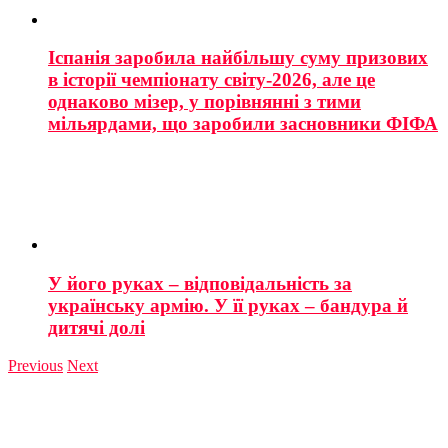
Іспанія заробила найбільшу суму призових
в історії чемпіонату світу-2026, але це
однаково мізер, у порівнянні з тими
мільярдами, що заробили засновники ФІФА
У його руках – відповідальність за
українську армію. У її руках – бандура й
дитячі долі
Previous
Next