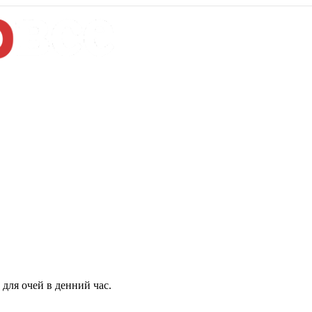
для очей в денний час.