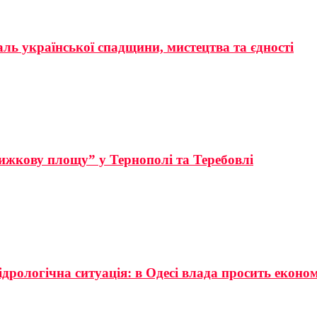
аль української спадщини, мистецтва та єдності
ижкову площу” у Тернополі та Теребовлі
ідрологічна ситуація: в Одесі влада просить еконо