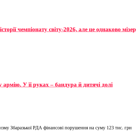
сторії чемпіонату світу-2026, але це однаково мізе
 армію. У її руках – бандура й дитячі долі
ризму Збаразької РДА фінансові порушення на суму 123 тис. грн