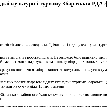
ділі культури і туризму Збаразької РДА 
евізії фінансово-господарської діяльності відділу культури і ту
ння та виплати заробітної плати. Перевіркою було виявлено такі 
й час, незаконне нарахування та виплату відрядних тощо. Загалом
в рахунок погашення заборгованості за комунальні послуги в сумі
атків.
альних послуг апаратом відділу культури і туризму Збаразької Р
витрат на суму майже 13 тис. гривень.
Збаразького районного будинку культури встановлено завищення
нь.
ьних матеріалів та завищення вартості виконаних ремонтно-буді