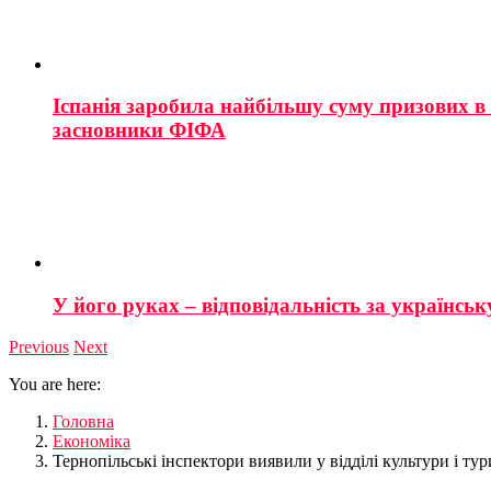
Іспанія заробила найбільшу суму призових в і
засновники ФІФА
У його руках – відповідальність за українську
Previous
Next
You are here:
Головна
Економіка
Тернопільські інспектори виявили у відділі культури і ту