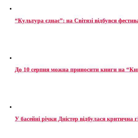
“Культура єднає”: на Світязі відбувся фестив
До 10 серпня можна приносити книги на “Кн
У басейні річки Дністер відбулася критична г