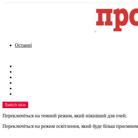
Останні
Menu
Новини
Політика
Кримінал
Фото
Надіслати новину
Реклама на сайті
Switch skin
Переключіться на темний режим, який ніжніший для очей.
Переключіться на режим освітлення, який буде більш приємним 
шукати