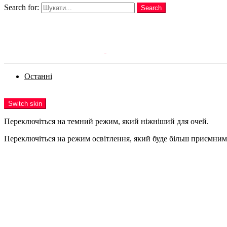
Search for:
Search
Login
Останні
Menu
Switch skin
Переключіться на темний режим, який ніжніший для очей.
Переключіться на режим освітлення, який буде більш приємним 
Login