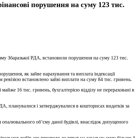
фінансові порушення на суму 123 тис.
ризму Збаразької РДА, встановили порушення на суму 123 тис.
порушення, як зайве нарахування та виплата індексації
 ревізією встановлено зайві виплати на суму 84 тис. гривень.
 майже 16 тис. гривень, бухгалтерією відділу не перераховані в
ДА, планувалися і затверджувалися в кошторисах видатків за
 опалювального об’єму даної будівлі, внаслідок допущеного
вельних робіт, що призвело до втрат на загальну суму більше 4