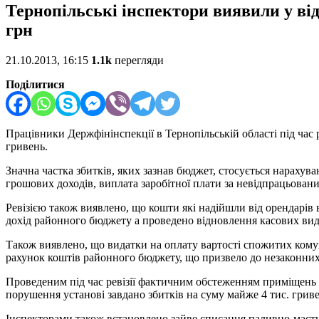
Тернопільські інспектори виявили у від
грн
21.10.2013, 16:15
1.1k
перегляди
Поділитися
Працівники Держфінінспекції в Тернопільській області під час р
гривень.
Значна частка збитків, яких зазнав бюджет, стосується нарахува
грошових доходів, виплата заробітної плати за невідпрацьовани
Ревізією також виявлено, що кошти які надійшли від орендарів 
дохід районного бюджету а проведено відновлення касових вид
Також виявлено, що видатки на оплату вартості спожитих комун
рахунок коштів районного бюджету, що призвело до незаконних 
Проведеним під час ревізії фактичним обстеженням приміщень 
порушення установі завдано збитків на суму майже 4 тис. гриве
Інспекторами також встановлено зайве списання паливно-мастил