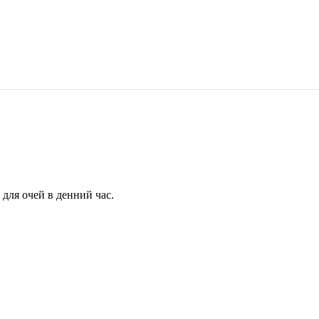
для очей в денний час.