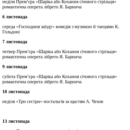
неділя Прем’єра «Шаріка або Кохання січового стрільця»
романтична оперета лібрето Я. Барнича
6 листопада
середа «Господиня заїзду» комедія з музикою й танцями К.
Гольдоні
7 листопада
четвер Прем’єра «Шаріка або Кохання січового стрільця»
романтична оперета лібрето Я. Барнича
9 листопада
субота Прем’єра «Шаріка або Кохання січового стрільця»
романтична оперета лібрето Я. Барнича
10 листопада
неділя «Три сестри» ностальгія за щастям А. Чехов
13 листопада