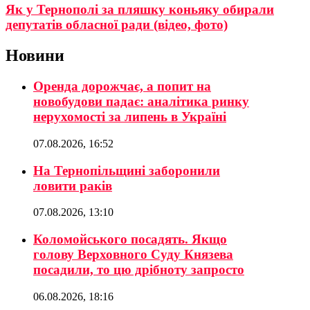
Як у Тернополі за пляшку коньяку обирали
депутатів обласної ради (відео, фото)
Новини
Оренда дорожчає, а попит на
новобудови падає: аналітика ринку
нерухомості за липень в Україні
07.08.2026, 16:52
На Тернопільщині заборонили
ловити раків
07.08.2026, 13:10
Коломойського посадять. Якщо
голову Верховного Суду Князева
посадили, то цю дрібноту запросто
06.08.2026, 18:16