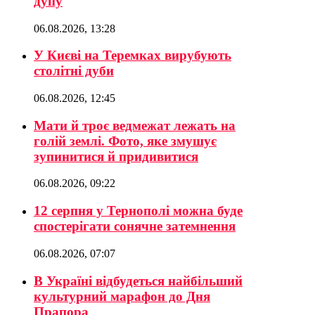
дупу
06.08.2026, 13:28
У Києві на Теремках вирубують
столітні дуби
06.08.2026, 12:45
Мати й троє ведмежат лежать на
голій землі. Фото, яке змушує
зупинитися й придивитися
06.08.2026, 09:22
12 серпня у Тернополі можна буде
спостерігати сонячне затемнення
06.08.2026, 07:07
В Україні відбудеться найбільший
культурний марафон до Дня
Прапора