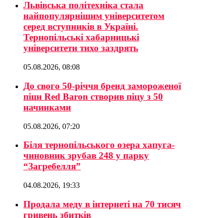
Львівська політехніка стала
найпопулярнішим університетом
серед вступників в Україні.
Тернопільські хабарницькі
університети тихо заздрять
05.08.2026, 08:08
До свого 50-річчя бренд замороженої
піци Red Baron створив піцу з 50
начинками
05.08.2026, 07:20
Біля тернопільського озера хапуга-
чиновник зрубав 248 у парку
“Загребелля”
04.08.2026, 19:33
Продала меду в інтернеті на 70 тисяч
гривень збитків