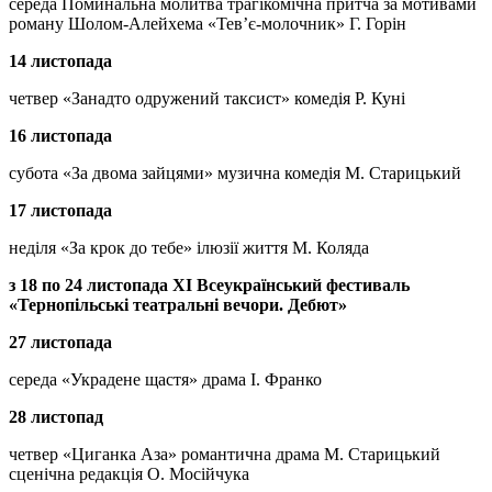
середа Поминальна молитва трагікомічна притча за мотивами
роману Шолом-Алейхема «Тев’є-молочник» Г. Горін
14 листопада
четвер «Занадто одружений таксист» комедія Р. Куні
16 листопада
субота «За двома зайцями» музична комедія М. Старицький
17 листопада
неділя «За крок до тебе» ілюзії життя М. Коляда
з 18 по 24 листопада XI Всеукраїнський фестиваль
«Тернопільські театральні вечори. Дебют»
27 листопада
середа «Украдене щастя» драма І. Франко
28 листопад
четвер «Циганка Аза» романтична драма М. Старицький
сценічна редакція О. Мосійчука