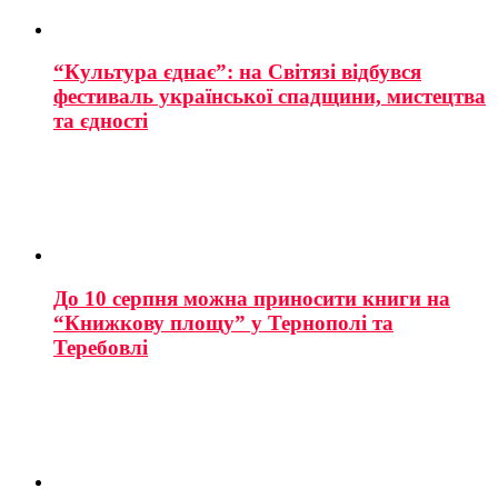
“Культура єднає”: на Світязі відбувся
фестиваль української спадщини, мистецтва
та єдності
До 10 серпня можна приносити книги на
“Книжкову площу” у Тернополі та
Теребовлі