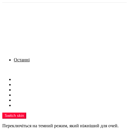
Останні
Menu
Новини
Політика
Кримінал
Фото
Надіслати новину
Реклама на сайті
Switch skin
Переключіться на темний режим, який ніжніший для очей.