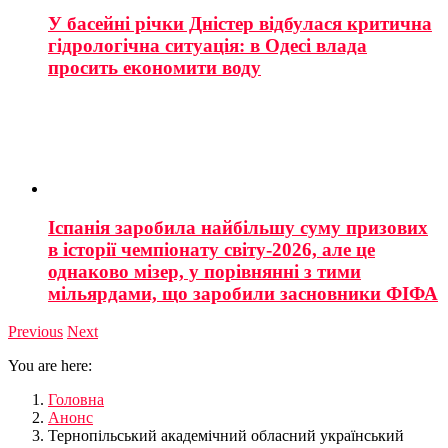
У басейні річки Дністер відбулася критична
гідрологічна ситуація: в Одесі влада
просить економити воду
Іспанія заробила найбільшу суму призових
в історії чемпіонату світу-2026, але це
однаково мізер, у порівнянні з тими
мільярдами, що заробили засновники ФІФА
Previous
Next
You are here:
Головна
Анонс
Тернопільський академічний обласний український