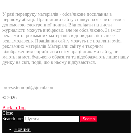
У разі передруку матеріалів - обов'язкове посилання в
першому абзаці. Працівники сайту спілкується з читачами з
допомогою електронної пошти. Відповідати на листи
журналісти можуть вибірково, але не обов'язково. За зміст
реклами та рекламних матеріалів відповідальність несе
рекламодавець. Працівнки сайту можуть не поділяти зміст
рекламних матеріалів Матеріали сайту є творчим
відображенням сприйняття світу працівниками сайту, не
мають на меті будь-кого образити та відображають лише нашу
дуику на світ, події, що в ньому відбуваються.
Контакти:
provse.ternopil@gmail.com
© 2026
Back to Top
Close
Search for:
Search
Новини