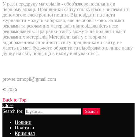
У разі передруку матеріалів - обов'язкове посилання в
першому абзаці. Працівники сайту спілкується з читачами з
допомогою електронної пошти. Відповідати на листи
журналісти можуть вибірково, але не обов'язково. За зміст
реклами та рекламних матеріалів відповідальність несе
рекламодавець. Працівнки сайту можуть не поділяти зміст
рекламних матеріалів Матеріали сайту є творчим
відображенням сприйняття світу працівниками сайту, не
мають на меті будь-кого образити та відображають лише нашу
дуику на світ, події, що в ньому відбуваються.
Контакти:
provse.ternopil@gmail.com
© 2026
Back to Top
Close
Search for:
Search
Новини
Політика
Кримінал