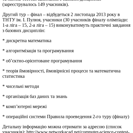
(зареєструвалось 149 учасників).
Другий тур – фінал – відбудеться 2 листопада 2013 року в
ТНТУ ім. І. Пулюя, учасники (30 учасників фіналу олімпіади:
1-а ліга – 15, 2-а ліга – 15) виконуватимуть практичні завдання
з базових дисциплін:
* дискретна математика
* алгоритмізація та програмування
* об’єктно-орієнтоване програмування
* теорія ймовірності, ймовірнісні процеси та математична
статистика
* чисельні методи
* організація баз даних та знань
* комп’ютерні мережі
* операційні системи Правила проеведення 2-го туру (фіналу)
Детальну інформацію можна отримати за адресою (список
учасників): http://www.networkacad.net/computer-science-contest-