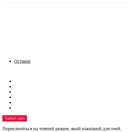
Останні
Menu
Новини
Політика
Кримінал
Фото
Надіслати новину
Реклама на сайті
Switch skin
Переключіться на темний режим, який ніжніший для очей.