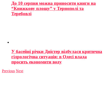
До 10 серпня можна приносити книги на
“Книжкову площу” у Тернополі та
Теребовлі
У басейні річки Дністер відбулася критична
гідрологічна ситуація: в Одесі влада
просить економити воду
Previous
Next