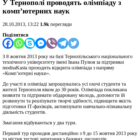
У Тернополі проводять олімпіаду з
комп’ютерних наук
28.10.2013, 13:22
1.9k
перегляди
Поділитися
З 8 жовтня 2013 року на базі Тернопільського національного
технічного університету імені Івана Пулюя за підтримки
modnaKasta проходить відкрита олімпіада з напряму
«Комп’ютерні науки».
До участі в олімпіаді запрошувались усі охочі студенти та
жителі Тернополя віком до 30 років. Олімпіада покликана
виявити та підтримати обдаровану молодь, допомогти їй
розвинути та реалізувати творчі здібності, підвищити якість
підготовки ІТ-фахівців, активізувати навчально-пізнавальну
діяльність студентів.
Змагання відбуваються у два тури.
Перший тур проходив дистанційно з 9 до 15 жовтня 2013 року
та містив тестові запитання з базових дисциплін