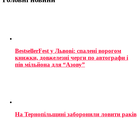
BestsellerFest у Львові: спалені ворогом
книжки, довжелезні черги по автографи і
пів мільйона для “Азову”
На Тернопільщині заборонили ловити раків