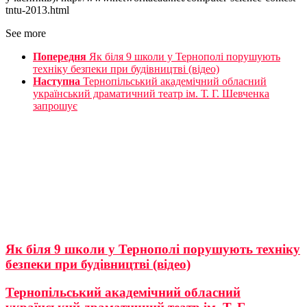
tntu-2013.html
See more
Попередня
Як біля 9 школи у Тернополі порушують
техніку безпеки при будівництві (відео)
Наступна
Тернопільський академічний обласний
український драматичний театр ім. Т. Г. Шевченка
запрошує
Як біля 9 школи у Тернополі порушують техніку
безпеки при будівництві (відео)
Тернопільський академічний обласний