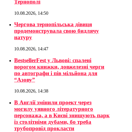
Тернополі
10.08.2026, 14:50
Чергова тернопільська дівиця
продемонструвала свою бидлячу
натуру
10.08.2026, 14:47
BestsellerFest у Львові: спалені
ворогом книжки, довжелезні черги
по автографи і пів мільйона для
“Азову”
10.08.2026, 14:38
В Англії змінили проект через
могилу уявного літературного
персонажа, а в Києві знищують парк
із столітніми дубами, бо треба
трубопровід прокласти