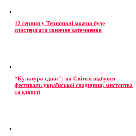
12 серпня у Тернополі можна буде
спостерігати сонячне затемнення
“Культура єднає”: на Світязі відбувся
фестиваль української спадщини, мистецтва
та єдності