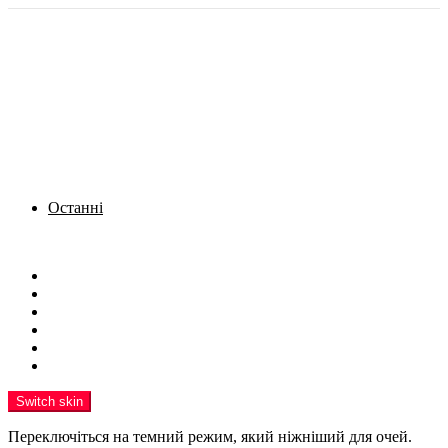
Останні
Menu
Новини
Політика
Кримінал
Фото
Надіслати новину
Реклама на сайті
Switch skin
Переключіться на темний режим, який ніжніший для очей.