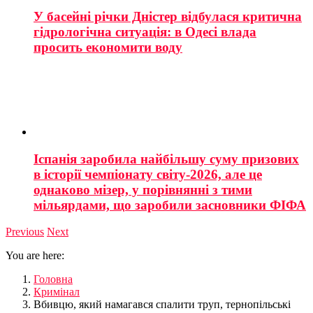
У басейні річки Дністер відбулася критична
гідрологічна ситуація: в Одесі влада
просить економити воду
Іспанія заробила найбільшу суму призових
в історії чемпіонату світу-2026, але це
однаково мізер, у порівнянні з тими
мільярдами, що заробили засновники ФІФА
Previous
Next
You are here:
Головна
Кримінал
Вбивцю, який намагався спалити труп, тернопільські