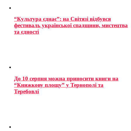
“Культура єднає”: на Світязі відбувся
фестиваль української спадщини, мистецтва
та єдності
До 10 серпня можна приносити книги на
“Книжкову площу” у Тернополі та
Теребовлі