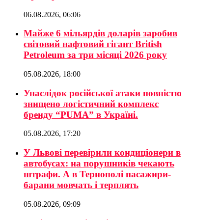
06.08.2026, 06:06
Майже 6 мільярдів доларів заробив
світовий нафтовий гігант British
Petroleum за три місяці 2026 року
05.08.2026, 18:00
Унаслідок російської атаки повністю
знищено логістичний комплекс
бренду “PUMA” в Україні.
05.08.2026, 17:20
У Львові перевірили кондиціонери в
автобусах: на порушників чекають
штрафи. А в Тернополі пасажири-
барани мовчать і терплять
05.08.2026, 09:09