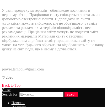
У разі передруку матеріалів - обов'язкове посилання в
першому абзаці. Працівники сайту спілкується з читачами з
допомогою електронної пошти. Відповідати на листи
журналісти можуть вибірково, але не обов'язково. За зміст
реклами та рекламних матеріалів відповідальність несе
рекламодавець. Працівнки сайту можуть не поділяти зміст
рекламних матеріалів Матеріали сайту є творчим
відображенням сприйняття світу працівниками сайту, не
мають на меті будь-кого образити та відображають лише нашу
дуику на світ, події, що в ньому відбуваються.
Контакти:
provse.ternopil@gmail.com
© 2026
Back to Top
Close
Search for:
Search
Новини