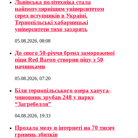
Львівська політехніка стала
найпопулярнішим університетом
серед вступників в Україні.
Тернопільські хабарницькі
університети тихо заздрять
05.08.2026, 08:08
До свого 50-річчя бренд замороженої
піци Red Baron створив піцу з 50
начинками
05.08.2026, 07:20
Біля тернопільського озера хапуга-
чиновник зрубав 248 у парку
“Загребелля”
04.08.2026, 19:33
Продала меду в інтернеті на 70 тисяч
гривень збитків