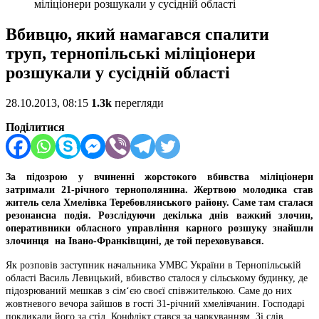
міліціонери розшукали у сусідній області
Вбивцю, який намагався спалити
труп, тернопільські міліціонери
розшукали у сусідній області
28.10.2013, 08:15
1.3k
перегляди
Поділитися
За підозрою у вчиненні жорстокого вбивства міліціонери
затримали 21-річного
тернополянина
. Жертвою молодика став
житель села Хмелівка Теребовлянського району. Саме там сталася
резонансна подія. Розслідуючи декілька днів важкий злочин,
оперативники обласного управління карного розшуку знайшли
злочинця
на
Івано-Франківщині
, де той переховувався.
Як розповів заступник начальника УМВС України в Тернопільській
області Василь Левицький, вбивство сталося у сільському будинку, де
підозрюваний мешкав з сім‘єю своєї
співжителькою
. Саме до них
жовтневого вечора зайшов в гості 31-річний
хмелівчанин
. Господарі
покликали його за стіл. Конфлікт стався за чаркуванням. Зі слів