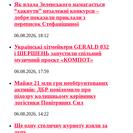
Як влада Зеленського намагається
“хакнути” незалежні конкурси –
добре показали приклади з
переписок Стефанішиної
06.08.2026, 18:12
Українські хітмейкери GERALD 032
і ШЕРШЕНЬ запустили спільний
музичний проєкт «КОМПОТ»
06.08.2026, 17:59
Майже 21 млн грн необґрунтованих
активів: ДБР повідомило про
підозру колишньому керівнику
логістики Повітряних Сил
06.08.2026, 14:22
Ще одну столичну курвоту взяли за
дупу