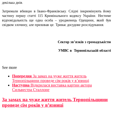
декілька днів.
Затримали вбивцю в Івано-Франківську. Слідчі інкримінують йому
частину першу статті 115 Кримінального кодексу України. Нестиме
відповідальність ще одна особа – уродженець Одещини, який був
свідком злочину, але приховав це. Триває досудове розслідування.
Сектор зв’язків з громадськістю
УМВС в
Тернопільській області
See more
Попередня
За замах на чуже життя житель
Тернопільщини проведе сім років у в’язниці
Наступна
Відкрилася виставка картин актора
Сильвестра Сталлоне
За замах на чуже життя житель Тернопільщини
проведе сім років у в’язниці