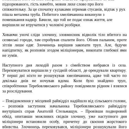
підозрюваного, гість начебто, мовив лихе слово про його
співжительку
. За це спочатку кулаками отримав стусанів, відтак у рух
пішла металева труба. Побитого
хмелівчанина
викинули з
помешкання надвір. Бачили, що той не подає ознак життя, але
вирішили не втручатися у чоловічі
розбірки
.
Ховаючи уночі сліди злочину, зловмисник відволік тіло вбитого на
селянські городи, там спробував спалити його. Облив пальним, проте
зітлів лише одяг. Злочинець вирішив закопати труп. Але, будучи
напідпитку, як розповів згодом міліціонерам, викопати глибокої ями
не зумів.
Наступного дня лиходій разом з сімейством вибрався із села.
Переховуватися вирішили у сусідній області, де орендували квартиру.
У перші дні ніхто не розшукував
хмелівчанина
, адже той часто по
декілька днів не ночував вдома. Коли було знайдено труп,
співробітники Теребовлянського району повідомили рідним і взялися
за розслідування.
– Повідомлення у місцевий райвідділ надійшло від сільського голови,
– розповів заступник начальника Теребовлянського райвідділу
внутрішніх справ Анатолій
Стельмащук
. – Провівши
подворовий
обхід, опитавши можливих свідків злочину, уже наступного дня
міліціонери встановили особу, причетну до скоєння жорстокого
вбивства. Злочинець переховувався, міліціонери розшукували його