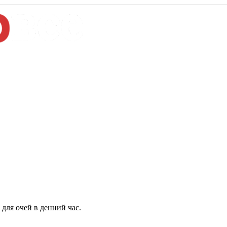
для очей в денний час.