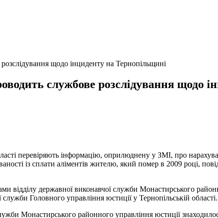
 розслідування щодо інциденту на Тернопільщині
оводить службове розслідування щодо і
бласті перевіряють інформацію, оприлюднену у ЗМІ, про нарахув
аності із сплати аліментів жителю, який помер в 2009 році, по
и відділу державної виконавчої служби Монастирського районн
 служби Головного управління юстиції у Тернопільській області.
ї служби Монастирського районного управління юстиції знаходи