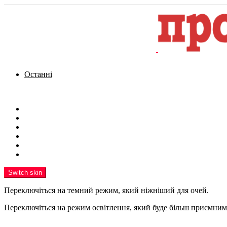
Останні
Menu
Новини
Політика
Кримінал
Фото
Надіслати новину
Реклама на сайті
Switch skin
Переключіться на темний режим, який ніжніший для очей.
Переключіться на режим освітлення, який буде більш приємним 
шукати