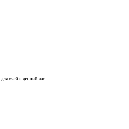
для очей в денний час.