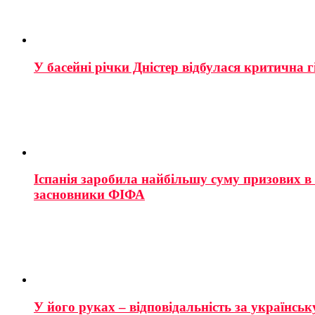
У басейні річки Дністер відбулася критична г
Іспанія заробила найбільшу суму призових в і
засновники ФІФА
У його руках – відповідальність за українську