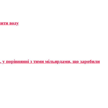
мити воду
р, у порівнянні з тими мільярдами, що заробили