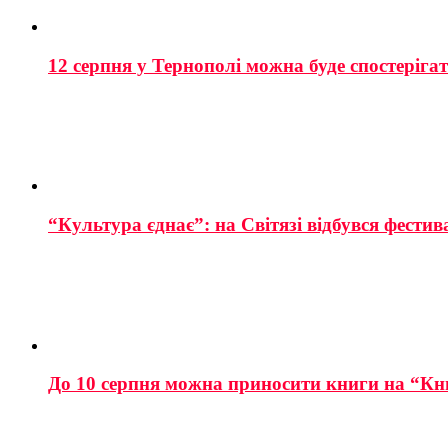
12 серпня у Тернополі можна буде спостеріга
“Культура єднає”: на Світязі відбувся фестив
До 10 серпня можна приносити книги на “Кн