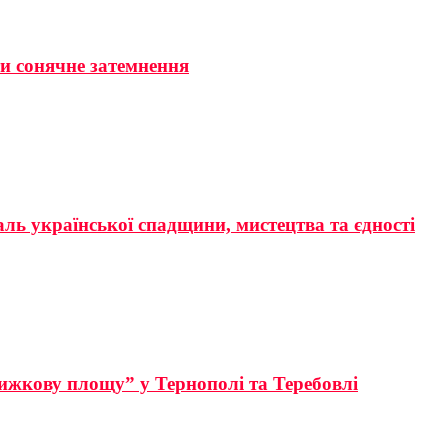
ти сонячне затемнення
аль української спадщини, мистецтва та єдності
ижкову площу” у Тернополі та Теребовлі