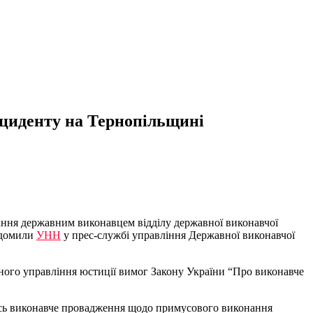
нциденту на Тернопільщині
ання державним виконавцем відділу державної виконавчої
відомили
УНН
у прес-службі управління Державної виконавчої
ого управління юстиції вимог Закону України “Про виконавче
лось виконавче провадження щодо примусового виконання