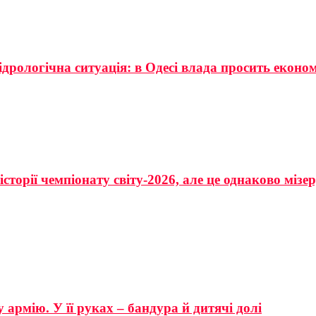
ідрологічна ситуація: в Одесі влада просить еконо
сторії чемпіонату світу-2026, але це однаково мізе
 армію. У її руках – бандура й дитячі долі