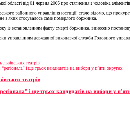
ї області від 01 червня 2005 про стягнення з чоловіка аліментів
рського районного управління юстиції, стало відомо, що прокур
не з яких стосувалось саме померлого боржника.
язку із встановленням факту смерті боржника, винесено постано
ірки управлінням державної виконавчої служби Головного управлі
 львівських театрів
регіонала” і ще трьох кандидатів на вибори у п’яти округах
івських театрів
гіонала” і ще трьох кандидатів на вибори у п’ят