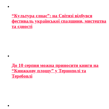
“Культура єднає”: на Світязі відбувся
фестиваль української спадщини, мистецтва
та єдності
До 10 серпня можна приносити книги на
“Книжкову площу” у Тернополі та
Теребовлі