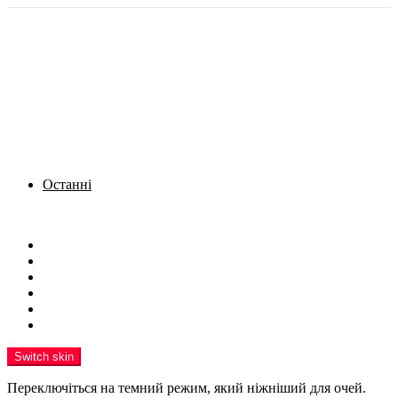
Останні
Menu
Новини
Політика
Кримінал
Фото
Надіслати новину
Реклама на сайті
Switch skin
Переключіться на темний режим, який ніжніший для очей.