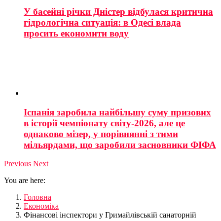
У басейні річки Дністер відбулася критична
гідрологічна ситуація: в Одесі влада
просить економити воду
Іспанія заробила найбільшу суму призових
в історії чемпіонату світу-2026, але це
однаково мізер, у порівнянні з тими
мільярдами, що заробили засновники ФІФА
Previous
Next
You are here:
Головна
Економіка
Фінансові інспектори у Гримайлівській санаторній