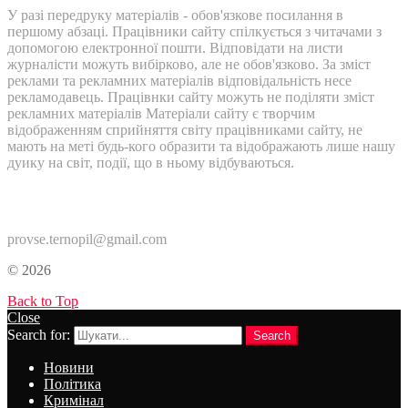
У разі передруку матеріалів - обов'язкове посилання в
першому абзаці. Працівники сайту спілкується з читачами з
допомогою електронної пошти. Відповідати на листи
журналісти можуть вибірково, але не обов'язково. За зміст
реклами та рекламних матеріалів відповідальність несе
рекламодавець. Працівнки сайту можуть не поділяти зміст
рекламних матеріалів Матеріали сайту є творчим
відображенням сприйняття світу працівниками сайту, не
мають на меті будь-кого образити та відображають лише нашу
дуику на світ, події, що в ньому відбуваються.
Контакти:
provse.ternopil@gmail.com
© 2026
Back to Top
Close
Search for:
Search
Новини
Політика
Кримінал