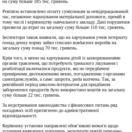
на суму більше 185 тис. гривень.
Ревізією встановлено оплату сумісникам за невідпрацьований
час, незаконне нарахування матеріальної допомоги, премій в
тому числі і керівництву навчального закладу. Дані порушення
призвели до втрат на загальну суму більше 110 тис. гривень.
Інспектори також виявили, що на харчування учнів інтернату
понад денну норму зайво списано ковбасних виробів на
загальну суму понад 70 тис. гривень.
Крім того, в меню на харчування дітей із захворюваннями
органів травлення, що потребують тривалого лікування і
реабілітації включалися продукти, які не передбачені
примірними двотижневими меню, погодженими з органами
санепідемслужби, а саме: шпроти, риба копчена. Так, за
ревізійний період школою-інтернатом для придбання
заборонених продуктів було використано коштів на загальну
суму більше 22 тис. гривень.
За недотримання законодавства з фінансових питань ряд
посадових осіб притягнено до адміністративної
відповідальності.
Керівнику установи направлені обов’язкові вимоги щодо
усунення виявлених порушень, результати ревізії передано