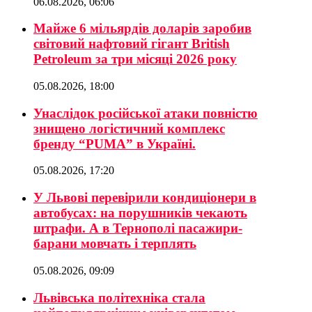
06.08.2026, 06:06
Майже 6 мільярдів доларів заробив
світовий нафтовий гігант British
Petroleum за три місяці 2026 року
05.08.2026, 18:00
Унаслідок російської атаки повністю
знищено логістичний комплекс
бренду “PUMA” в Україні.
05.08.2026, 17:20
У Львові перевірили кондиціонери в
автобусах: на порушників чекають
штрафи. А в Тернополі пасажири-
барани мовчать і терплять
05.08.2026, 09:09
Львівська політехніка стала