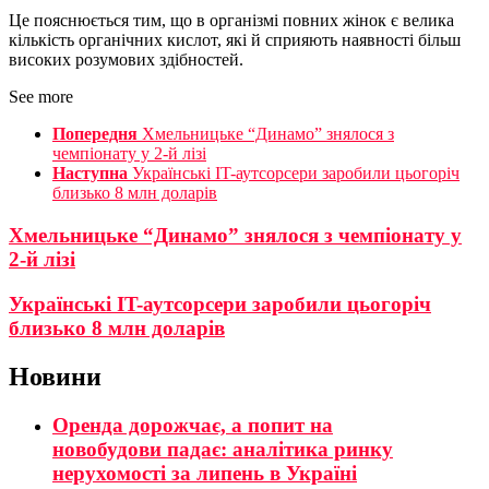
Це пояснюється тим, що в організмі повних жінок є велика
кількість органічних кислот, які й сприяють наявності більш
високих розумових здібностей.
See more
Попередня
Хмельницьке “Динамо” знялося з
чемпіонату у 2-й лізі
Наступна
Українські IT-аутсорсери заробили цьогоріч
близько 8 млн доларів
Хмельницьке “Динамо” знялося з чемпіонату у
2-й лізі
Українські IT-аутсорсери заробили цьогоріч
близько 8 млн доларів
Новини
Оренда дорожчає, а попит на
новобудови падає: аналітика ринку
нерухомості за липень в Україні