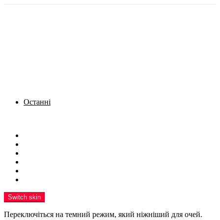
Останні
Menu
Новини
Політика
Кримінал
Фото
Надіслати новину
Реклама на сайті
Switch skin
Переключіться на темний режим, який ніжніший для очей.