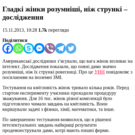
Гладкі жінки розумніші, ніж стрункі –
дослідження
15.11.2013, 10:28
1.7k
перегляди
Поділитися
Американські дослідники з’ясували, що вага жінок впливає на
інтелект. Дослідження показали, що повні дами значно
розумніші, ніж їх стрункі ровесниці. Про це
УНН
повідомляє з
посиланням на іноземні ЗМІ.
Тестування на кмітливість жінок тривало кілька років. Перед
стартом експерименту учасники проходили процедуру
зважування. Для 16 тис. жінок різної комплекції було
підготовлено чимало завдань на кмітливість. Вони
вирішували задачі з фізики, хімії, математики, та інше.
По завершенню тестування виявилося, що в рішенні
інтелектуальних завдань найкращі результати
продемонстрували дами, котрі мають пишні форми.