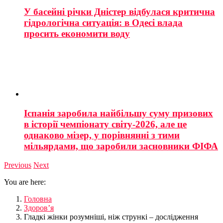
У басейні річки Дністер відбулася критична
гідрологічна ситуація: в Одесі влада
просить економити воду
Іспанія заробила найбільшу суму призових
в історії чемпіонату світу-2026, але це
однаково мізер, у порівнянні з тими
мільярдами, що заробили засновники ФІФА
Previous
Next
You are here:
Головна
Здоров’я
Гладкі жінки розумніші, ніж стрункі – дослідження