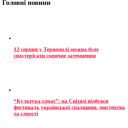
Головні новини
12 серпня у Тернополі можна буде
спостерігати сонячне затемнення
“Культура єднає”: на Світязі відбувся
фестиваль української спадщини, мистецтва
та єдності