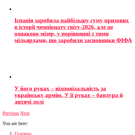
Іспанія заробила найбільшу суму призових
в історії чемпіонату світу-2026, але це
однаково мізер, у порівнянні з тими
мільярдами, що заробили засновники ФІФА
У його руках – відповідальність за
українську армію. У її руках – бандура й
дитячі долі
Previous
Next
You are here:
Головна