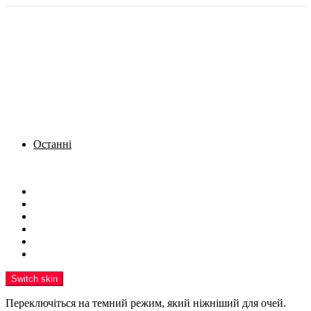
Останні
Menu
Новини
Політика
Кримінал
Фото
Надіслати новину
Реклама на сайті
Switch skin
Переключіться на темний режим, який ніжніший для очей.