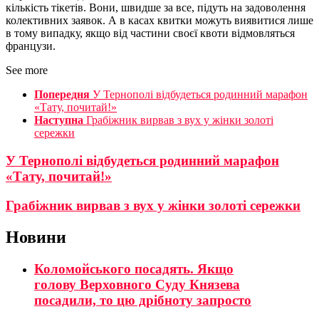
кількість тікетів. Вони, швидше за все, підуть на задоволення
колективних заявок. А в касах квитки можуть виявитися лише
в тому випадку, якщо від частини своєї квоти відмовляться
французи.
See more
Попередня
У Тернополі відбудеться родинний марафон
«Тату, почитай!»
Наступна
Грабіжник вирвав з вух у жінки золоті
сережки
У Тернополі відбудеться родинний марафон
«Тату, почитай!»
Грабіжник вирвав з вух у жінки золоті сережки
Новини
Коломойського посадять. Якщо
голову Верховного Суду Князева
посадили, то цю дрібноту запросто