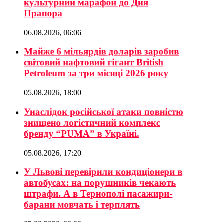
культурний марафон до Дня
Прапора
06.08.2026, 06:06
Майже 6 мільярдів доларів заробив
світовий нафтовий гігант British
Petroleum за три місяці 2026 року
05.08.2026, 18:00
Унаслідок російської атаки повністю
знищено логістичний комплекс
бренду “PUMA” в Україні.
05.08.2026, 17:20
У Львові перевірили кондиціонери в
автобусах: на порушників чекають
штрафи. А в Тернополі пасажири-
барани мовчать і терплять