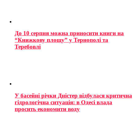
До 10 серпня можна приносити книги на
“Книжкову площу” у Тернополі та
Теребовлі
У басейні річки Дністер відбулася критична
гідрологічна ситуація: в Одесі влада
просить економити воду