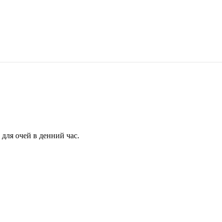
для очей в денний час.