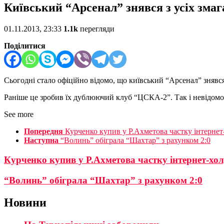
Київський “Арсенал” знявся з усіх зма
01.11.2013, 23:33
1.1k
перегляди
Поділитися
Сьогодні стало офіційно відомо, що київський “Арсенал” знявся 
Раніше це зробив їх дублюючий клуб “ЦСКА-2”. Так і невідом
See more
Попередня
Курченко купив у Р.Ахметова частку інтерне
Наступна
“Волинь” обіграла “Шахтар” з рахунком 2:0
Курченко купив у Р.Ахметова частку інтернет-хо
“Волинь” обіграла “Шахтар” з рахунком 2:0
Новини