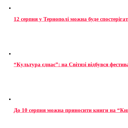
12 серпня у Тернополі можна буде спостеріга
“Культура єднає”: на Світязі відбувся фестив
До 10 серпня можна приносити книги на “Кн