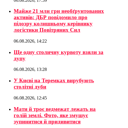
06.08.2026, 17:59
Майже 21 млн грн необґрунтованих
активів: ДБР повідомило про
підозру колишньому керівнику
логістики Повітряних Сил
06.08.2026, 14:22
Ще одну столичну курвоту взяли за
дупу
06.08.2026, 13:28
У Києві на Теремках вирубують
столітні дуби
06.08.2026, 12:45
Мати й троє ведмежат лежать на
голій землі. Фото, яке змушує
зупинитися й придивитися