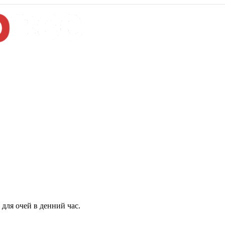
для очей в денний час.