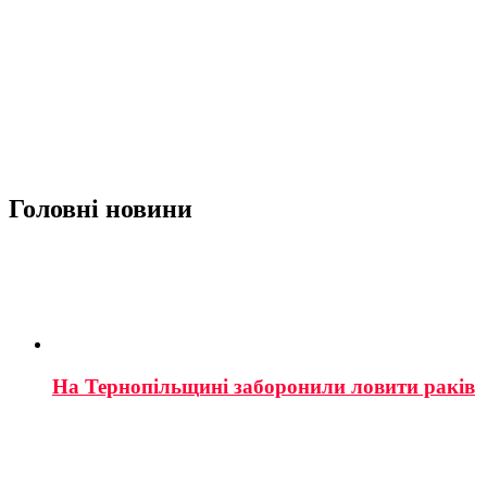
Головні новини
На Тернопільщині заборонили ловити раків