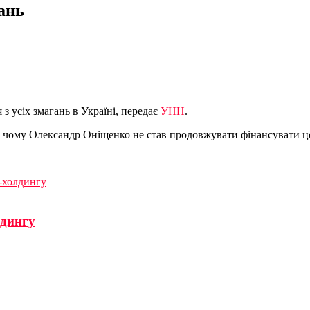
гань
з усіх змагань в Україні, передає
УНН
.
о чому Олександр Оніщенко не став продовжувати фінансувати ц
т-холдингу
лдингу