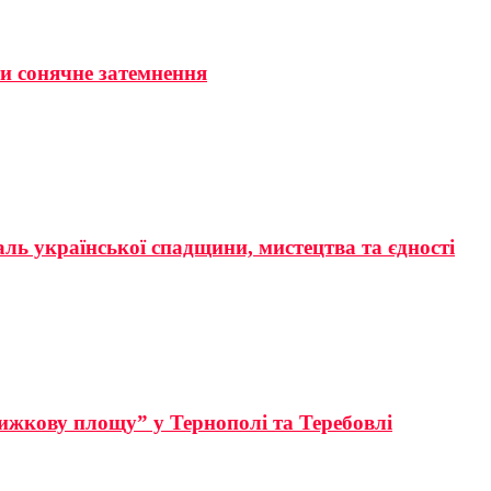
ти сонячне затемнення
аль української спадщини, мистецтва та єдності
ижкову площу” у Тернополі та Теребовлі