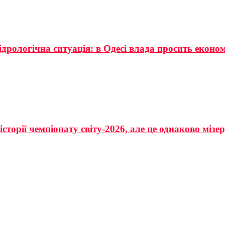
ідрологічна ситуація: в Одесі влада просить еконо
сторії чемпіонату світу-2026, але це однаково мізе