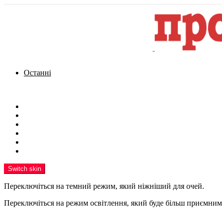
Останні
Menu
Новини
Політика
Кримінал
Фото
Надіслати новину
Реклама на сайті
Switch skin
Переключіться на темний режим, який ніжніший для очей.
Переключіться на режим освітлення, який буде більш приємним 
шукати