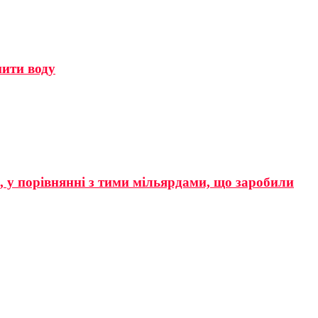
мити воду
р, у порівнянні з тими мільярдами, що заробили