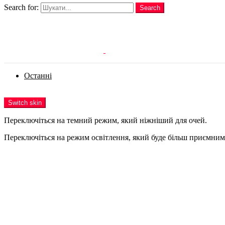
Search for:
Search
Login
Останні
Menu
Switch skin
Переключіться на темний режим, який ніжніший для очей.
Переключіться на режим освітлення, який буде більш приємним 
Login