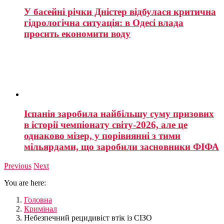
У басейні річки Дністер відбулася критична
гідрологічна ситуація: в Одесі влада
просить економити воду
Іспанія заробила найбільшу суму призових
в історії чемпіонату світу-2026, але це
однаково мізер, у порівнянні з тими
мільярдами, що заробили засновники ФІФА
Previous
Next
You are here:
Головна
Кримінал
Небезпечний рецидивіст втік із СІЗО