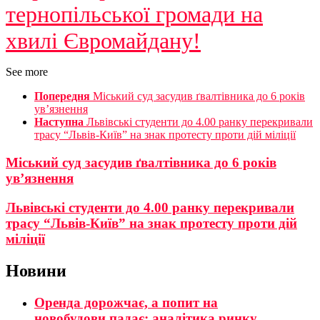
тернопільської громади на
хвилі Євромайдану!
See more
Попередня
Міський суд засудив ґвалтівника до 6 років
ув’язнення
Наступна
Львівські студенти до 4.00 ранку перекривали
трасу “Львів-Київ” на знак протесту проти дій міліції
Міський суд засудив ґвалтівника до 6 років
ув’язнення
Львівські студенти до 4.00 ранку перекривали
трасу “Львів-Київ” на знак протесту проти дій
міліції
Новини
Оренда дорожчає, а попит на
новобудови падає: аналітика ринку