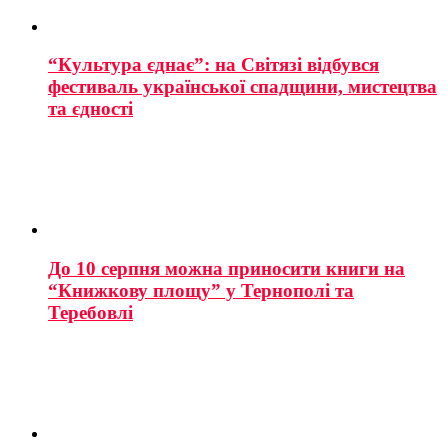
“Культура єднає”: на Світязі відбувся
фестиваль української спадщини, мистецтва
та єдності
До 10 серпня можна приносити книги на
“Книжкову площу” у Тернополі та
Теребовлі