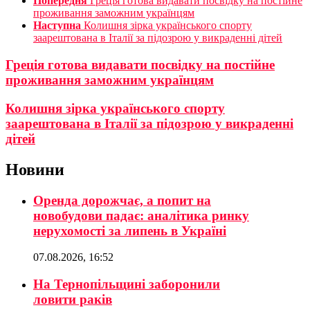
Попередня
Греція готова видавати посвідку на постійне
проживання заможним українцям
Наступна
Колишня зірка українського спорту
заарештована в Італії за підозрою у викраденні дітей
Греція готова видавати посвідку на постійне
проживання заможним українцям
Колишня зірка українського спорту
заарештована в Італії за підозрою у викраденні
дітей
Новини
Оренда дорожчає, а попит на
новобудови падає: аналітика ринку
нерухомості за липень в Україні
07.08.2026, 16:52
На Тернопільщині заборонили
ловити раків