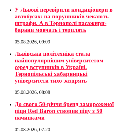
У Львові перевірили кондиціонери в
автобусах: на порушників чекають
штрафи. А в Тернополі пасажири-
барани мовчать і терплять
05.08.2026, 09:09
Львівська політехніка стала
найпопулярнішим університетом
серед вступників в Україні.
Тернопільські хабарницькі
університети тихо заздрять
05.08.2026, 08:08
До свого 50-річчя бренд замороженої
піци Red Baron створив піцу з 50
начинками
05.08.2026, 07:20