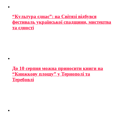
“Культура єднає”: на Світязі відбувся
фестиваль української спадщини, мистецтва
та єдності
До 10 серпня можна приносити книги на
“Книжкову площу” у Тернополі та
Теребовлі