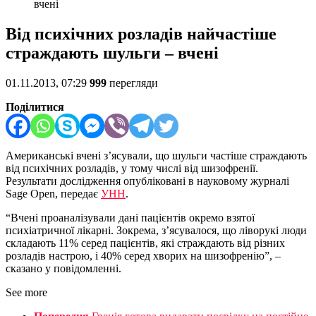
вчені
Від психічних розладів найчастіше
страждають шульги – вчені
01.11.2013, 07:29
999
перегляди
Поділитися
Американські вчені з’ясували, що шульги частіше страждають
від психічних розладів, у тому числі від шизофренії.
Результати дослідження опубліковані в науковому журналі
Sage Open, передає
УНН
.
“Вчені проаналізували дані пацієнтів окремо взятої
психіатричної лікарні. Зокрема, з’ясувалося, що ліворукі люди
складають 11% серед пацієнтів, які страждають від різних
розладів настрою, і 40% серед хворих на шизофренію”, –
сказано у повідомленні.
See more