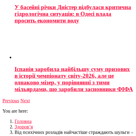
У басейні річки Дністер відбулася критична
гідрологічна ситуація: в Одесі влада
просить економити воду
Іспанія заробила найбільшу суму призових
в історії чемпіонату світу-2026, але це
однаково мізер, у порівнянні з тими
мільярдами, що заробили засновники ФІФА
Previous
Next
You are here:
Головна
Здоров’я
Від психічних розладів найчастіше страждають шульги –