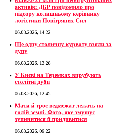
Майже 21 млн грн необґрунтованих
активів: ДБР повідомило про
підозру колишньому керівнику
логістики Повітряних Сил
06.08.2026, 14:22
Ще одну столичну курвоту взяли за
дупу
06.08.2026, 13:28
У Києві на Теремках вирубують
столітні дуби
06.08.2026, 12:45
Мати й троє ведмежат лежать на
голій землі. Фото, яке змушує
зупинитися й придивитися
06.08.2026, 09:22