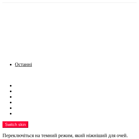
Останні
Menu
Новини
Політика
Кримінал
Фото
Надіслати новину
Реклама на сайті
Switch skin
Переключіться на темний режим, який ніжніший для очей.