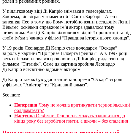
ролей в рекламних роликах.
У підлітковому віці Ді Капріо знімався в телесеріалах.
Зокрема, він зіграв у знаменитій “Санта-Барбарі”. Агент
запевняв Лео в тому, що йому потрібно взяти псевдонім Ленні
Вільямс, оскільки справжнє ім’я актора здавалося тому
незвучним. Але Ді Капріо відмовився від цієї пропозиції та під
своїм ім’ям з’явився у фільмі “Правдива історія цього хлопця”.
У 19 років Леонардо Ді Капріо став володарем “Оскара”
за роль у картині “Що гризе Гілберта Грейпа?”. А в 1997 році
весь світ захоплювався грою юного Ді Капріо, ридаючи над
фільмом “Титанік”. Саме ця картина зробила Леонардо
Ді Капріо всесвітньо відомим актором.
Ді Капріо також був удостоєний кінопремії “Оскар” за ролі
у фільмах “Авіатор” та “Кривавий алмаз”.
See more
Попередня
Чому не можна критикувати тернопільський
облдрамтеатр?
Наступна
Освітяни Тернополя можуть залишитися до
кінця року без заробітної плати, а школи – без опалення
Чому не можна критикувати тернопільський