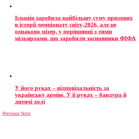
Іспанія заробила найбільшу суму призових
в історії чемпіонату світу-2026, але це
однаково мізер, у порівнянні з тими
мільярдами, що заробили засновники ФІФА
У його руках – відповідальність за
українську армію. У її руках – бандура й
дитячі долі
Previous
Next