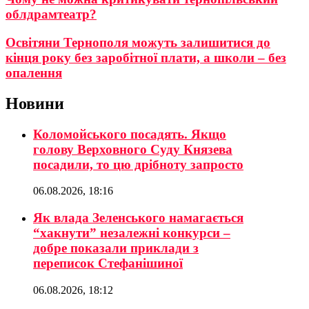
облдрамтеатр?
Освітяни Тернополя можуть залишитися до
кінця року без заробітної плати, а школи – без
опалення
Новини
Коломойського посадять. Якщо
голову Верховного Суду Князева
посадили, то цю дрібноту запросто
06.08.2026, 18:16
Як влада Зеленського намагається
“хакнути” незалежні конкурси –
добре показали приклади з
переписок Стефанішиної
06.08.2026, 18:12