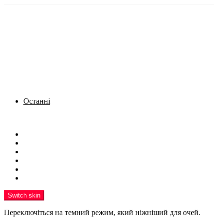
Останні
Menu
Новини
Політика
Кримінал
Фото
Надіслати новину
Реклама на сайті
Switch skin
Переключіться на темний режим, який ніжніший для очей.