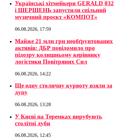
Українські хітмейкери GERALD 032
і ШЕРШЕНЬ запустили спільний
музичний проєкт «КОМПОТ»
06.08.2026, 17:59
Майже 21 млн грн необґрунтованих
активів: ДБР повідомило про
підозру колишньому керівнику
логістики Повітряних Сил
06.08.2026, 14:22
Ще одну столичну курвоту взяли за
дупу
06.08.2026, 13:28
У Києві на Теремках вирубують
столітні дуби
06.08.2026, 12:45