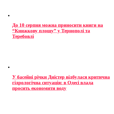
До 10 серпня можна приносити книги на
“Книжкову площу” у Тернополі та
Теребовлі
У басейні річки Дністер відбулася критична
гідрологічна ситуація: в Одесі влада
просить економити воду