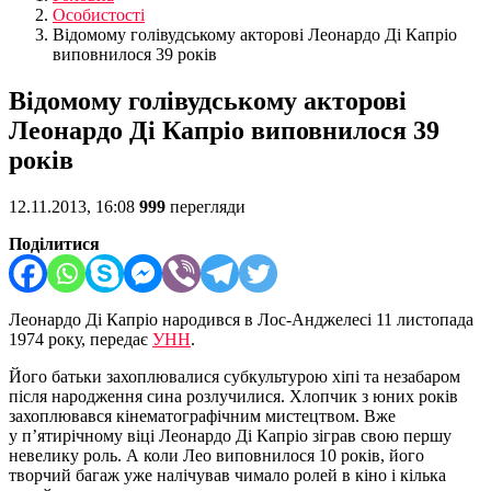
Особистості
Відомому голівудському акторові Леонардо Ді Капріо
виповнилося 39 років
Відомому голівудському акторові
Леонардо Ді Капріо виповнилося 39
років
12.11.2013, 16:08
999
перегляди
Поділитися
Леонардо Ді Капріо народився в Лос-Анджелесі 11 листопада
1974 року, передає
УНН
.
Його батьки захоплювалися субкультурою хіпі та незабаром
після народження сина розлучилися. Хлопчик з юних років
захоплювався кінематографічним мистецтвом. Вже
у п’ятирічному віці Леонардо Ді Капріо зіграв свою першу
невелику роль. А коли Лео виповнилося 10 років, його
творчий багаж уже налічував чимало ролей в кіно і кілька