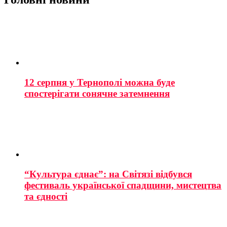
12 серпня у Тернополі можна буде
спостерігати сонячне затемнення
“Культура єднає”: на Світязі відбувся
фестиваль української спадщини, мистецтва
та єдності