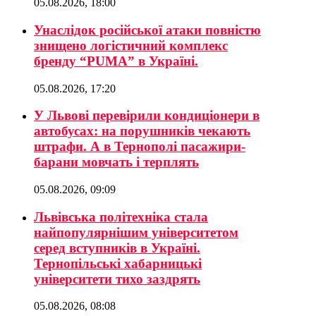
05.08.2026, 18:00
Унаслідок російської атаки повністю
знищено логістичний комплекс
бренду “PUMA” в Україні.
05.08.2026, 17:20
У Львові перевірили кондиціонери в
автобусах: на порушників чекають
штрафи. А в Тернополі пасажири-
барани мовчать і терплять
05.08.2026, 09:09
Львівська політехніка стала
найпопулярнішим університетом
серед вступників в Україні.
Тернопільські хабарницькі
університети тихо заздрять
05.08.2026, 08:08