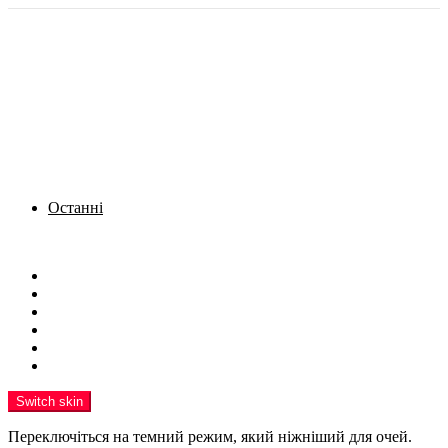
Останні
Menu
Новини
Політика
Кримінал
Фото
Надіслати новину
Реклама на сайті
Switch skin
Переключіться на темний режим, який ніжніший для очей.