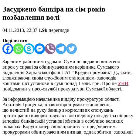
Засуджено банкіра на сім років
позбавлення волі
04.11.2013, 22:37
1.9k
перегляди
Поділитися
Зарічним районним судом м. Суми нещодавно винесено
вирок у справі за обвинуваченням керівника Сумського
відділення Харківської філії ПАТ “Кредитпромбанк” Д., який,
зловживаючи своїм службовим становищем, заволодів
коштами цієї установи в сумі понад 1 млн. грн. Про це
УНН
повідомили у прес-службі прокуратури Сумської області.
За інформацією начальника відділу прокуратури області
Анатолія Гриценка, правоохоронцями встановлено,
що нечистий на руку банкір з корисливих спонукань
протиправно використовував свою керівну посаду і за півроку
заподіяв банківській установі збитків в особливо великих
розмірах. Корупціонер свою провину за пред’явленим
прокурорами обвинуваченням визнав, однак збитки, заподіяні