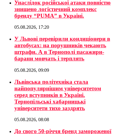
Унаслідок російської атаки повністю
знищено логістичний комплекс
бренду “PUMA” в Україні.
05.08.2026, 17:20
У Львові перевірили кондиціонери в
автобусах: на порушників чекають
штрафи. А в Тернополі пасажири-
барани мовчать і терплять
05.08.2026, 09:09
Львівська політехніка стала
найпопулярнішим університетом
серед вступників в Україні.
Тернопільські хабарницькі
університети тихо заздрять
05.08.2026, 08:08
До свого 50-річчя бренд замороженої