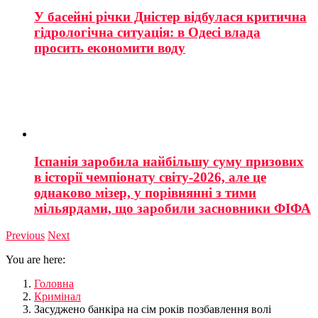
У басейні річки Дністер відбулася критична
гідрологічна ситуація: в Одесі влада
просить економити воду
Іспанія заробила найбільшу суму призових
в історії чемпіонату світу-2026, але це
однаково мізер, у порівнянні з тими
мільярдами, що заробили засновники ФІФА
Previous
Next
You are here:
Головна
Кримінал
Засуджено банкіра на сім років позбавлення волі