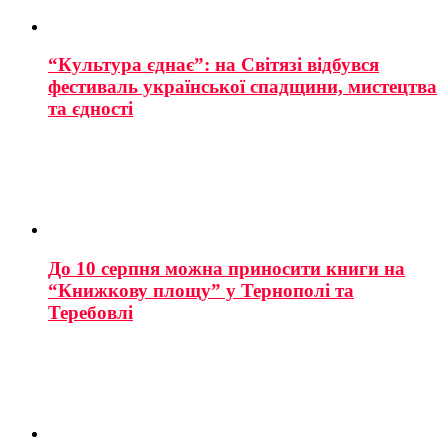
“Культура єднає”: на Світязі відбувся
фестиваль української спадщини, мистецтва
та єдності
До 10 серпня можна приносити книги на
“Книжкову площу” у Тернополі та
Теребовлі