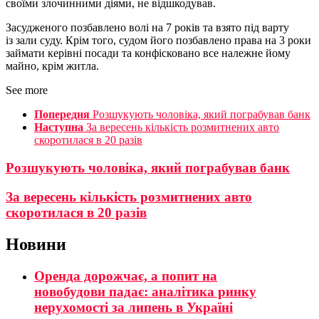
своїми злочинними діями, не відшкодував.
Засудженого позбавлено волі на 7 років та взято під варту
із зали суду. Крім того, судом його позбавлено права на 3 роки
займати керівні посади та конфісковано все належне йому
майно, крім житла.
See more
Попередня
Розшукують чоловіка, який пограбував банк
Наступна
За вересень кількість розмитнених авто
скоротилася в 20 разів
Розшукують чоловіка, який пограбував банк
За вересень кількість розмитнених авто
скоротилася в 20 разів
Новини
Оренда дорожчає, а попит на
новобудови падає: аналітика ринку
нерухомості за липень в Україні