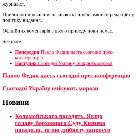
журналіст.
Причиною звільнення називають спроби змінити редакційну
політику видання.
Офіційних коментарів з цього приводу поки немає.
See more
Попередня
Павло Федик дасть сьогодні прес-
конференцію
Наступна
Сьогодні Україну очікують морози
Павло Федик дасть сьогодні прес-конференцію
Сьогодні Україну очікують морози
Новини
Коломойського посадять. Якщо
голову Верховного Суду Князева
посадили, то цю дрібноту запросто