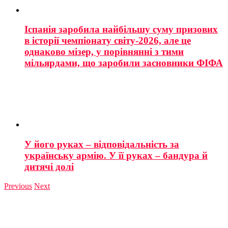
Іспанія заробила найбільшу суму призових
в історії чемпіонату світу-2026, але це
однаково мізер, у порівнянні з тими
мільярдами, що заробили засновники ФІФА
У його руках – відповідальність за
українську армію. У її руках – бандура й
дитячі долі
Previous
Next