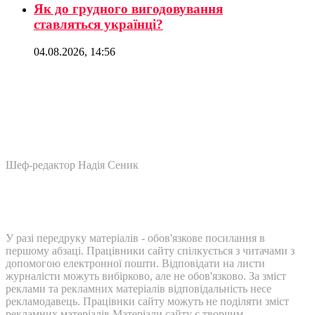
Як до грудного вигодовування
ставляться українці?
04.08.2026, 14:56
Шеф-редактор Надія Сеник
У разі передруку матеріалів - обов'язкове посилання в
першому абзаці. Працівники сайту спілкується з читачами з
допомогою електронної пошти. Відповідати на листи
журналісти можуть вибірково, але не обов'язково. За зміст
реклами та рекламних матеріалів відповідальність несе
рекламодавець. Працівнки сайту можуть не поділяти зміст
рекламних матеріалів Матеріали сайту є творчим