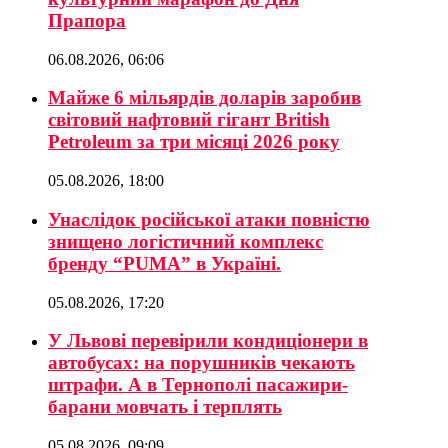
Прапора
06.08.2026, 06:06
Майже 6 мільярдів доларів заробив
світовий нафтовий гігант British
Petroleum за три місяці 2026 року
05.08.2026, 18:00
Унаслідок російської атаки повністю
знищено логістичний комплекс
бренду “PUMA” в Україні.
05.08.2026, 17:20
У Львові перевірили кондиціонери в
автобусах: на порушників чекають
штрафи. А в Тернополі пасажири-
барани мовчать і терплять
05.08.2026, 09:09