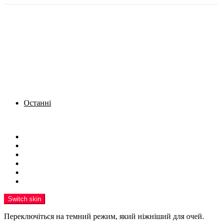
Останні
Menu
Новини
Політика
Кримінал
Фото
Надіслати новину
Реклама на сайті
Switch skin
Переключіться на темний режим, який ніжніший для очей.