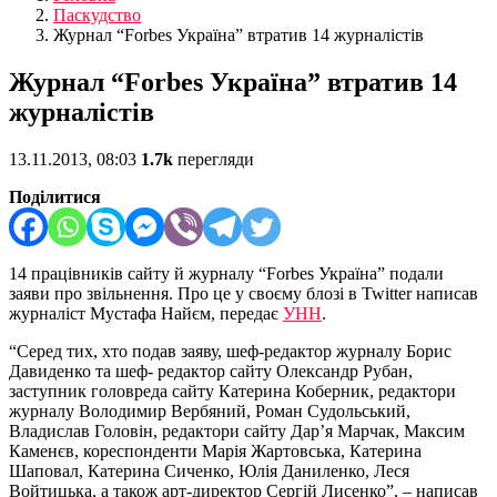
Паскудство
Журнал “Forbes Україна” втратив 14 журналістів
Журнал “Forbes Україна” втратив 14
журналістів
13.11.2013, 08:03
1.7k
перегляди
Поділитися
14 працівників сайту й журналу “Forbes Україна” подали
заяви про звільнення. Про це у своєму блозі в Twitter написав
журналіст Мустафа Найєм, передає
УНН
.
“Серед тих, хто подав заяву, шеф-редактор журналу Борис
Давиденко та шеф- редактор сайту Олександр Рубан,
заступник головреда сайту Катерина Коберник, редактори
журналу Володимир Вербяний, Роман Судольський,
Владислав Головін, редактори сайту Дар’я Марчак, Максим
Каменєв, кореспонденти Марія Жартовська, Катерина
Шаповал, Катерина Сиченко, Юлія Даниленко, Леся
Войтицька, а також арт-директор Сергій Лисенко”, – написав