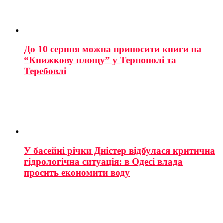
До 10 серпня можна приносити книги на
“Книжкову площу” у Тернополі та
Теребовлі
У басейні річки Дністер відбулася критична
гідрологічна ситуація: в Одесі влада
просить економити воду