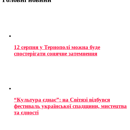
12 серпня у Тернополі можна буде
спостерігати сонячне затемнення
“Культура єднає”: на Світязі відбувся
фестиваль української спадщини, мистецтва
та єдності