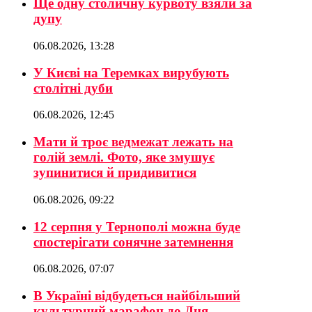
Ще одну столичну курвоту взяли за
дупу
06.08.2026, 13:28
У Києві на Теремках вирубують
столітні дуби
06.08.2026, 12:45
Мати й троє ведмежат лежать на
голій землі. Фото, яке змушує
зупинитися й придивитися
06.08.2026, 09:22
12 серпня у Тернополі можна буде
спостерігати сонячне затемнення
06.08.2026, 07:07
В Україні відбудеться найбільший
культурний марафон до Дня