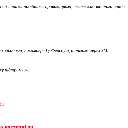
 чи іншими подібними провокаціями, незалежно від того, хто є
ми засобами, насамперед у Фейсбуці, а також через ЗМІ.
ску підтримки
».
ії
 наступні дії