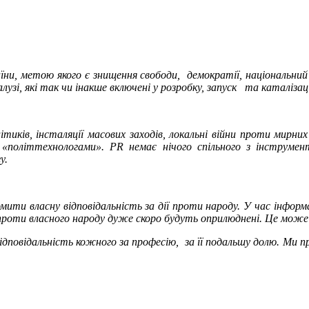
аїни, метою якого є знищення свободи, демократії, національни
галузі, які так чи інакше включені у розробку, запуск та каталіз
иків, інсталяції масових заходів, локальні війни проти мирни
«політтехнологами». PR немає нічого спільного з інструмент
у.
домити власну відповідальність за дії проти народу. У час інфо
й проти власного народу дуже скоро будуть оприлюднені. Це мож
відповідальність кожного за професію, за її подальшу долю. Ми п