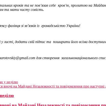
альних кроків та не пов’язав себе кров’ю, пролитою на Майдані
зям та мати чисту совість.
су фахівця зі зв’язків із громадськістю України!
ні у листі, додати свій підпис та поширити його всіма доступни
aarotovskiy@gmail.com для створення загальнонаціонального спи
н у неділю
ся вночі на Майдані Незалежності та повідомлення про наступні д
 неділю
вночі на Майдані Незалежності та повідомлення про