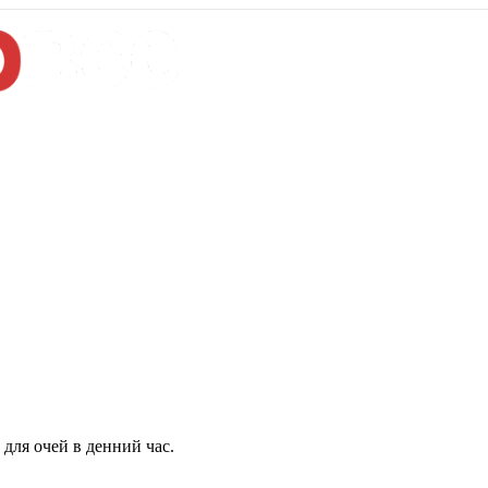
для очей в денний час.