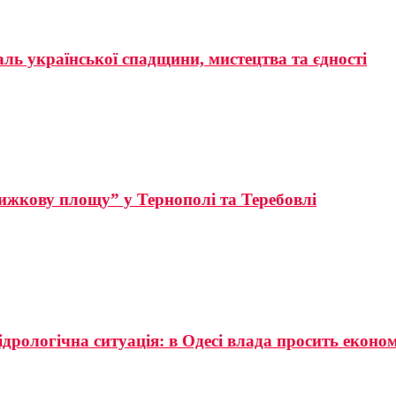
аль української спадщини, мистецтва та єдності
ижкову площу” у Тернополі та Теребовлі
ідрологічна ситуація: в Одесі влада просить еконо