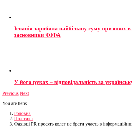
Іспанія заробила найбільшу суму призових в і
засновники ФІФА
У його руках – відповідальність за українську
Previous
Next
You are here:
Головна
Політика
Фахівці PR просять колег не брати участь в інформаційни