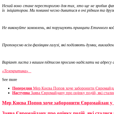
Нехай воно стане пересторогою для тих, хто ще не зробив фат
їх ініціатором. Ми повинні чесно дивитися в очі рідним та дру
Не виконуйте замовлень, які порушують принципи Етичного кодек
Пропонуємо всім фахівцям галузі, які поділяють думки, викладе
Варіант листа з вашим підписом просимо надіслати на адресу 
«Телекритика»
See more
Попередня
Мер Києва Попов хоче заборонити Євромайда
Наступна
Заява Євромайдану про оцінку подій, які стали
Мер Києва Попов хоче заборонити Євромайдан у
Заява Євромайдану про оцінку подій, які сталися 