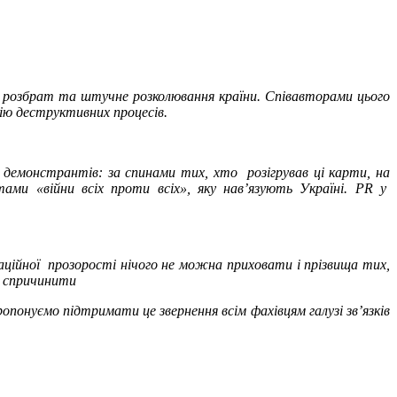
й розбрат та штучне розколювання країни. Співавторами цього
ацію деструктивних процесів.
х демонстрантів: за спинами тих, хто розігрував ці карти, на
ами «війни всіх проти всіх», яку нав’язують Україні. PR у
рмаційної прозорості нічого не можна приховати і прізвища тих,
е спричинити
ропонуємо підтримати це звернення всім фахівцям галузі зв’язків