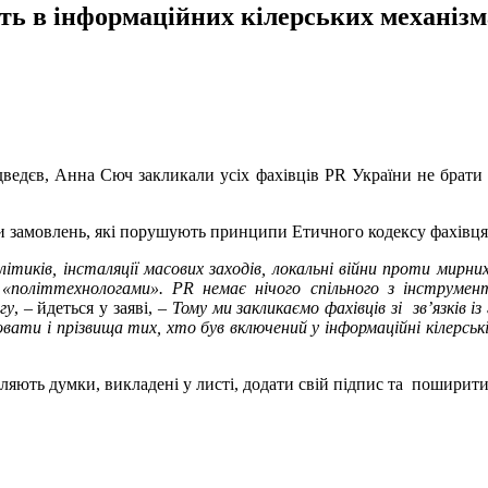
сть в інформаційних кілерських механізм
едєв, Анна Сюч закликали усіх фахівців PR України не брати 
 замовлень, які порушують принципи Етичного кодексу фахівця з
тиків, інсталяції масових заходів, локальні війни проти мирни
«політтехнологами». PR немає нічого спільного з інструмент
гу
, – йдеться у заяві, –
Тому ми закликаємо фахівців зі зв’язків і
вати і прізвища тих, хто був включений у інформаційні кілерсь
оділяють думки, викладені у листі, додати свій підпис та пошири