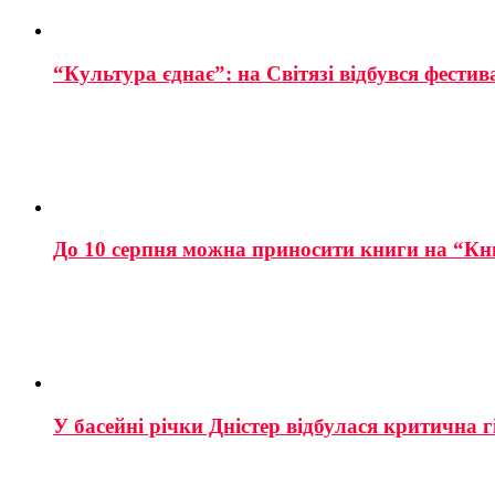
“Культура єднає”: на Світязі відбувся фестив
До 10 серпня можна приносити книги на “Кн
У басейні річки Дністер відбулася критична г