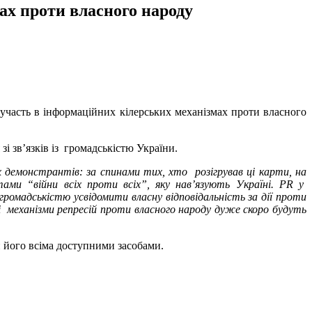
ах проти власного народу
участь в інформаційних кілерських механізмах проти власного
і зв’язків із громадськістю України.
х демонстрантів: за спинами тих, хто розігрував ці карти, на
ами “війни всіх проти всіх”, яку нав’язують Україні. PR у
з громадськістю усвідомити власну відповідальність за дії проти
кі механізми репресій проти власного народу дуже скоро будуть
ти його всіма доступними засобами.