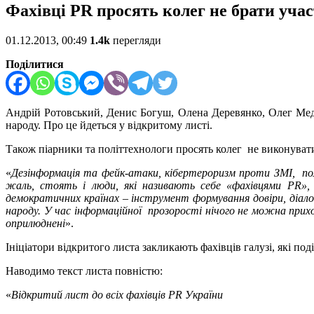
Фахівці PR просять колег не брати уча
01.12.2013, 00:49
1.4k
перегляди
Поділитися
Андрій Ротовський, Денис Богуш, Олена Деревянко, Олег Медв
народу. Про це йдеться у відкритому листі.
Також піарники та політтехнологи просять колег не виконувати
«
Дезінформація та фейк-атаки, кібертероризм проти ЗМІ, полі
жаль, стоять і люди, які називають себе «фахівцями PR», 
демократичних країнах – інструмент формування довіри, діало
народу. У час інформаційної прозорості нічого не можна прихо
оприлюднені
».
Ініціатори відкритого листа закликають фахівців галузі, які п
Наводимо текст листа повністю:
«
Відкритий лист до всіх фахівців PR України