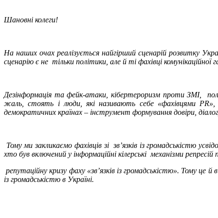
Шановні колеги!
На наших очах реалізується найгірший сценарій розвитку Укр
сценарію є не тільки політики, але й ті фахівці комунікаційної 
Дезінформація та фейк-атаки, кібертероризм проти ЗМІ, політ
жаль, стоять і люди, які називають себе «фахівцями PR», 
демократичних країнах – інструмент формування довіри, діалог
Тому ми закликаємо фахівців зі зв’язків із громадськістю усві
хто був включений у інформаційні кілерські механізми репресі
репутаційну кризу фаху «зв’язків із громадськістю». Тому це й 
із громадськістю в Україні.