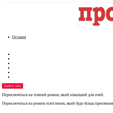
Останні
Menu
Новини
Політика
Кримінал
Фото
Надіслати новину
Реклама на сайті
Switch skin
Переключіться на темний режим, який ніжніший для очей.
Переключіться на режим освітлення, який буде більш приємним 
шукати