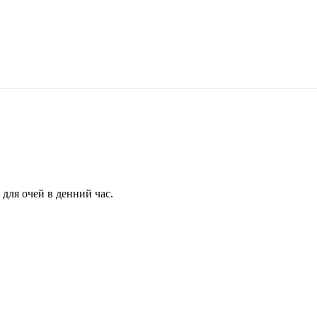
для очей в денний час.