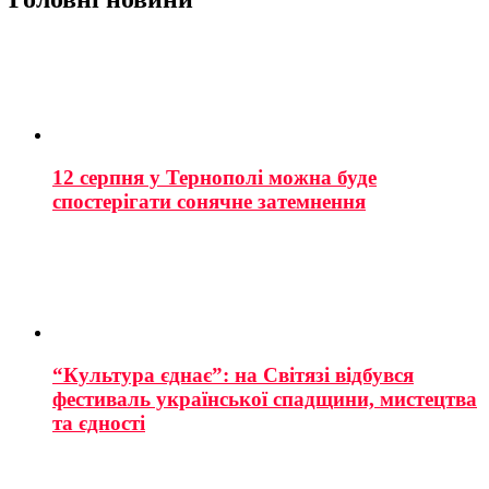
12 серпня у Тернополі можна буде
спостерігати сонячне затемнення
“Культура єднає”: на Світязі відбувся
фестиваль української спадщини, мистецтва
та єдності