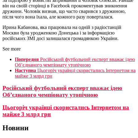
За підозрою у вбивстві затриманий її чоловік Олексій. Раніше
він на своїй сторінці в Facebook прокоментував зникнення
дружини. Чоловік визнав, що часто сварився з дружиною,
після чого вона їхала, але кожного разу поверталася.
Ирина Кабанова, яка працювала на одній з радіостанцій
Москви була уродженкою Донецька і за інформацією
російських ЗМІ досі залишалася громадянкою України.
See more
Попередня
Російський футбольний експерт вважає ідею
Об’єднаного чемпіонату утопічною
Наступна
Цьогоріч українці скористались Інтернетом на
майже 3 млрд грн
Російський футбольний експерт вважає ідею
Об’єднаного чемпіонату утопічною
Цьогоріч українці скористались Інтернетом на
майже 3 млрд грн
Новини