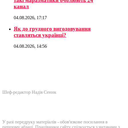
такі маразматики очолюють 24
канал
04.08.2026, 17:17
Як до грудного вигодовування
ставляться українці?
04.08.2026, 14:56
Шеф-редактор Надія Сеник
У разі передруку матеріалів - обов'язкове посилання в
першому абзаці. Працівники сайту спілкується з читачами з