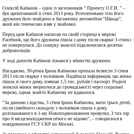
Олексій Кабанов – один із засновників ” Проекту О.Г.И. ” –
був арештований в січні 2013 року. Розчленоване тіло його
дружини було знайдено в багажнику автомобіля “Шкода”,
який він тимчасово взяв у знайомої.
Перед цим Кабанов написав на своїй сторінці в мережі
Facebook, що його дружина пішла з дому після сварки 3 січня і
не повернулася. До пошуку зниклої підключилися десятки
добровольців.
У ході допитів Кабанов зізнався у вбивстві дружини.
Нагадаємо, 39-річна Ірина Кабанова пропала безвісти 3 січня
2013 після сварки з чоловіком. Надійшла інформація, що жінка
пішла зі свого дому, взявши 1,5 тис. рублів і паспорт. Родичі
зниклої жінки звернулися до громадськості через соціальні
мережі, однак знайти Кабанову не вдавалося.
“За даними слідства, 3 січня Ірина Кабанова, мати трьох дітей,
після сімейного скандалу з чоловіком пішла з дому,
розташованого в 1-му Новоподмосковном провулку. З тих пір
про її місцезнаходження нічого не відомо”, – говорилося в
повідомленні ГСУ СКР по Москві.