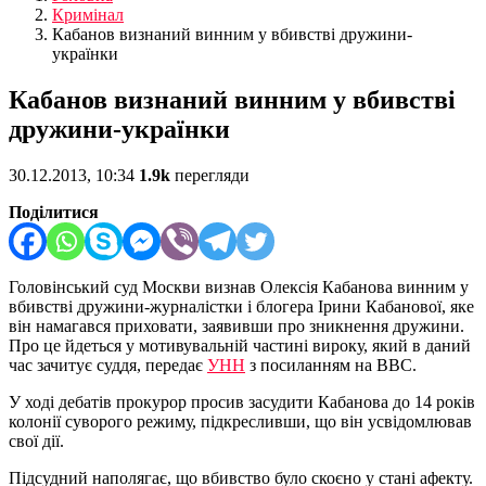
Кримінал
Кабанов визнаний винним у вбивстві дружини-
українки
Кабанов визнаний винним у вбивстві
дружини-українки
30.12.2013, 10:34
1.9k
перегляди
Поділитися
Головінський суд Москви визнав Олексія Кабанова винним у
вбивстві дружини-журналістки і блогера Ірини Кабанової, яке
він намагався приховати, заявивши про зникнення дружини.
Про це йдеться у мотивувальній частині вироку, який в даний
час зачитує суддя, передає
УНН
з посиланням на ВВС.
У ході дебатів прокурор просив засудити Кабанова до 14 років
колонії суворого режиму, підкресливши, що він усвідомлював
свої дії.
Підсудний наполягає, що вбивство було скоєно у стані афекту.