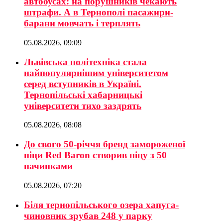
автобусах: на порушників чекають
штрафи. А в Тернополі пасажири-
барани мовчать і терплять
05.08.2026, 09:09
Львівська політехніка стала
найпопулярнішим університетом
серед вступників в Україні.
Тернопільські хабарницькі
університети тихо заздрять
05.08.2026, 08:08
До свого 50-річчя бренд замороженої
піци Red Baron створив піцу з 50
начинками
05.08.2026, 07:20
Біля тернопільського озера хапуга-
чиновник зрубав 248 у парку