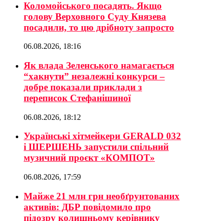
Коломойського посадять. Якщо
голову Верховного Суду Князева
посадили, то цю дрібноту запросто
06.08.2026, 18:16
Як влада Зеленського намагається
“хакнути” незалежні конкурси –
добре показали приклади з
переписок Стефанішиної
06.08.2026, 18:12
Українські хітмейкери GERALD 032
і ШЕРШЕНЬ запустили спільний
музичний проєкт «КОМПОТ»
06.08.2026, 17:59
Майже 21 млн грн необґрунтованих
активів: ДБР повідомило про
підозру колишньому керівнику