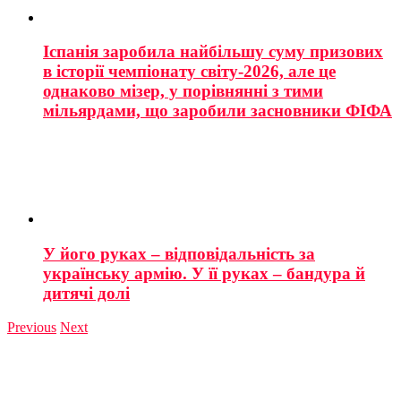
Іспанія заробила найбільшу суму призових
в історії чемпіонату світу-2026, але це
однаково мізер, у порівнянні з тими
мільярдами, що заробили засновники ФІФА
У його руках – відповідальність за
українську армію. У її руках – бандура й
дитячі долі
Previous
Next