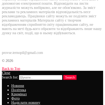
допомогою електронної пошти. Відповідати на листи
журналісти можуть вибірково, але не обов'язково. За зміст
реклами та рекламних матеріалів відповідальність несе
рекламодавець. Працівнки сайту можуть не поділяти зміст
рекламних матеріалів Матеріали сайту є творчим
відображенням сприйняття світу працівниками сайту, не
мають на меті будь-кого образити та відображають лише нашу
дуику на світ, події, що в ньому відбуваються.
Контакти:
provse.ternopil@gmail.com
© 2026
Back to Top
Close
Search for:
Search
Новини
Політика
Кримінал
Фото
Надіслати новину