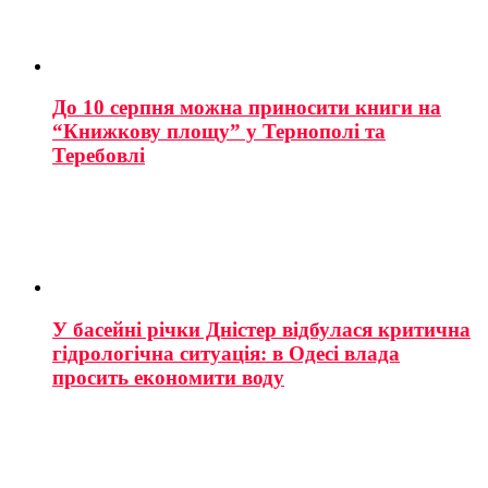
До 10 серпня можна приносити книги на
“Книжкову площу” у Тернополі та
Теребовлі
У басейні річки Дністер відбулася критична
гідрологічна ситуація: в Одесі влада
просить економити воду