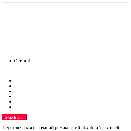
Останні
Menu
Новини
Політика
Кримінал
Фото
Надіслати новину
Реклама на сайті
Switch skin
Переключіться на темний режим, який ніжніший для очей.