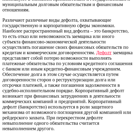
муниципальным долговым обязательствам и финансовым
отношениям.
Различают различные виды дефолта, охватывающие
государственную и корпоративную сферы экономики.
Наиболее распространенный вид дефолта – это банкротство,
то есть отказ или невозможность заемщика или иного
субъекта финансово-экономической деятельности
осуществлять погашение своих финансовых обязательств по
кредитам и коммерческим договоренностям.
Дефолт
заемщика
представляет собой потерю возможности выполнять
платежные обязательства по условиям кредитного соглашения
с банком или иным кредитно-финансовым учреждением.
Обеспечение долга в этом случае осуществляется путем
договоренности сторон о реструктуризации долга или
отсрочки платежей, а также погашения задолженности в
судебно-исполнительном порядке. Корпоративный дефолт
возникает при финансовых затруднениях в деятельности
коммерческих компаний и предприятий. Корпоративный
дефолт (банкротство) используется в роли защитного
механизма от возможного поглощения другой компанией или
рейдерского захвата. При перекрестном дефолте
невыполнение одного обязательства считается
невыполнением другого.