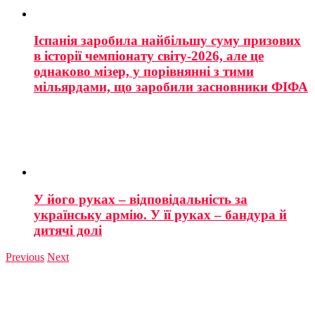
Іспанія заробила найбільшу суму призових
в історії чемпіонату світу-2026, але це
однаково мізер, у порівнянні з тими
мільярдами, що заробили засновники ФІФА
У його руках – відповідальність за
українську армію. У її руках – бандура й
дитячі долі
Previous
Next