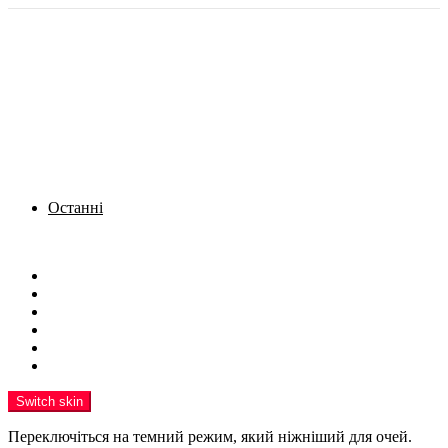
Останні
Menu
Новини
Політика
Кримінал
Фото
Надіслати новину
Реклама на сайті
Switch skin
Переключіться на темний режим, який ніжніший для очей.