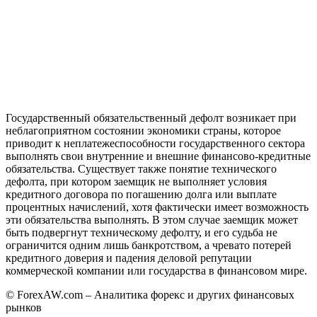
Государственный обязательственный дефолт возникает при
неблагоприятном состоянии экономики страны, которое
приводит к неплатежеспособности государственного сектора
выполнять свои внутренние и внешние финансово-кредитные
обязательства. Существует также понятие технического
дефолта, при котором заемщик не выполняет условия
кредитного договора по погашению долга или выплате
процентных начислений, хотя фактически имеет возможность
эти обязательства выполнять. В этом случае заемщик может
быть подвергнут техническому дефолту, и его судьба не
ограничится одним лишь банкротством, а чревато потерей
кредитного доверия и падения деловой репутации
коммерческой компании или государства в финансовом мире.
© ForexAW.com – Аналитика форекс и других финансовых
рынков