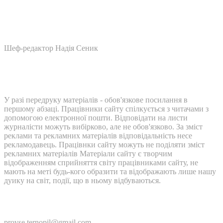
Шеф-редактор Надія Сеник
У разі передруку матеріалів - обов'язкове посилання в
першому абзаці. Працівники сайту спілкується з читачами з
допомогою електронної пошти. Відповідати на листи
журналісти можуть вибірково, але не обов'язково. За зміст
реклами та рекламних матеріалів відповідальність несе
рекламодавець. Працівнки сайту можуть не поділяти зміст
рекламних матеріалів Матеріали сайту є творчим
відображенням сприйняття світу працівниками сайту, не
мають на меті будь-кого образити та відображають лише нашу
дуику на світ, події, що в ньому відбуваються.
Контакти:
provse.ternopil@gmail.com