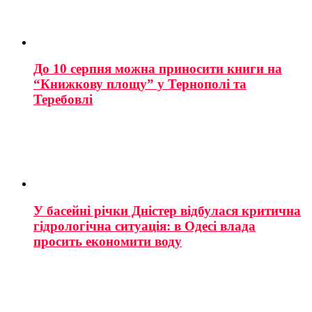
До 10 серпня можна приносити книги на
“Книжкову площу” у Тернополі та
Теребовлі
У басейні річки Дністер відбулася критична
гідрологічна ситуація: в Одесі влада
просить економити воду