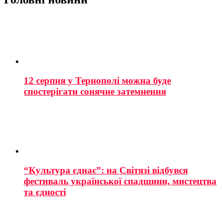
12 серпня у Тернополі можна буде
спостерігати сонячне затемнення
“Культура єднає”: на Світязі відбувся
фестиваль української спадщини, мистецтва
та єдності