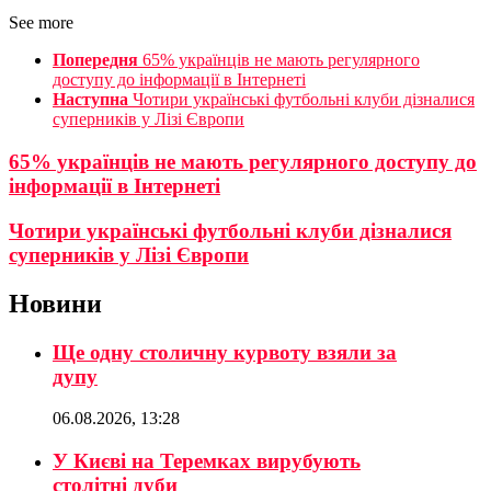
See more
Попередня
65% українців не мають регулярного
доступу до інформації в Інтернеті
Наступна
Чотири українські футбольні клуби дізналися
суперників у Лізі Європи
65% українців не мають регулярного доступу до
інформації в Інтернеті
Чотири українські футбольні клуби дізналися
суперників у Лізі Європи
Новини
Ще одну столичну курвоту взяли за
дупу
06.08.2026, 13:28
У Києві на Теремках вирубують
столітні дуби