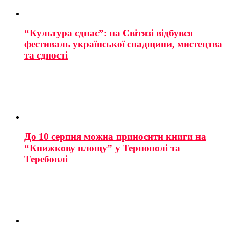
“Культура єднає”: на Світязі відбувся
фестиваль української спадщини, мистецтва
та єдності
До 10 серпня можна приносити книги на
“Книжкову площу” у Тернополі та
Теребовлі