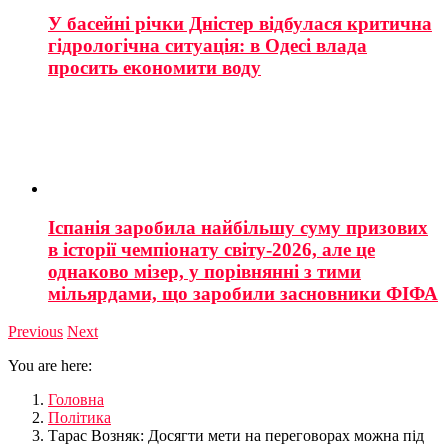
У басейні річки Дністер відбулася критична
гідрологічна ситуація: в Одесі влада
просить економити воду
Іспанія заробила найбільшу суму призових
в історії чемпіонату світу-2026, але це
однаково мізер, у порівнянні з тими
мільярдами, що заробили засновники ФІФА
Previous
Next
You are here:
Головна
Політика
Тарас Возняк: Досягти мети на переговорах можна під