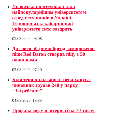
Львівська політехніка стала
найпопулярнішим університетом
серед вступників в Україні.
Тернопільські хабарницькі
університети тихо заздрять
05.08.2026, 08:08
До свого 50-річчя бренд замороженої
піци Red Baron створив піцу з 50
начинками
05.08.2026, 07:20
Біля тернопільського озера хапуга-
чиновник зрубав 248 у парку
“Загребелля”
04.08.2026, 19:33
Продала меду в інтернеті на 70 тисяч