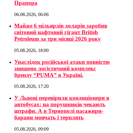
Прапора
06.08.2026, 06:06
Майже 6 мільярдів доларів заробив
світовий нафтовий гігант British
Petroleum за три місяці 2026 року
05.08.2026, 18:00
Унаслідок російської атаки повністю
знищено логістичний комплекс
бренду “PUMA” в Україні.
05.08.2026, 17:20
У Львові перевірили кондиціонери в
автобусах: на порушників чекають
штрафи. А в Тернополі пасажири-
барани мовчать і терплять
05.08.2026, 09:09