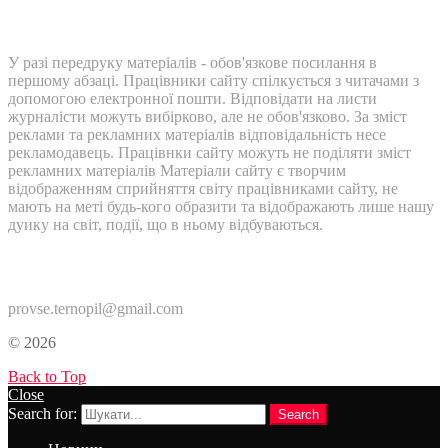
У разі передруку матеріалів - обов'язкове посилання в
першому абзаці. Працівники сайту спілкується з читачами з
допомогою електронної пошти. Відповідати на листи
журналісти можуть вибірково, але не обов'язково. За зміст
реклами та рекламних матеріалів відповідальність несе
рекламодавець. Працівнки сайту можуть не поділяти зміст
рекламних матеріалів Матеріали сайту є творчим
відображенням сприйняття світу працівниками сайту, не
мають на меті будь-кого образити та відображають лише нашу
дуику на світ, події, що в ньому відбуваються.
Контакти:
provse.ternopil@gmail.com
© 2026
Back to Top
Close
Search for:
Search