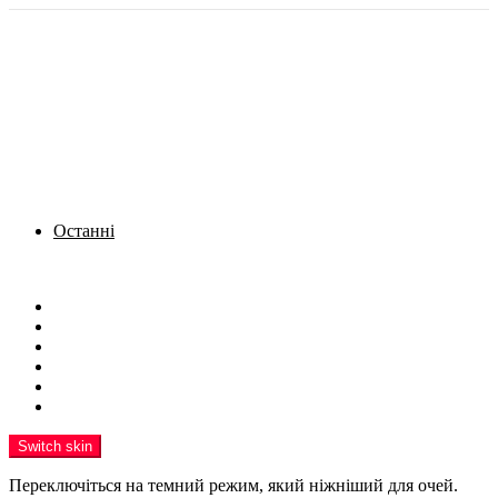
Останні
Menu
Новини
Політика
Кримінал
Фото
Надіслати новину
Реклама на сайті
Switch skin
Переключіться на темний режим, який ніжніший для очей.