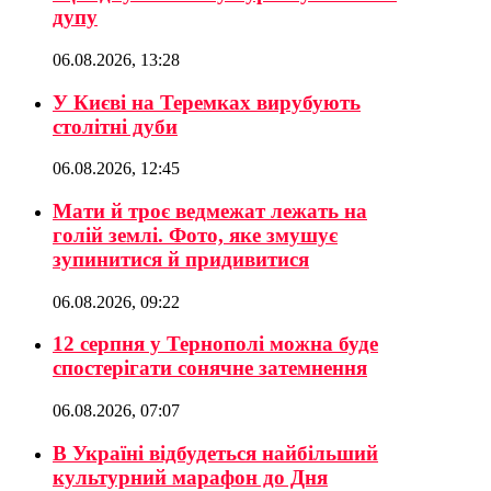
дупу
06.08.2026, 13:28
У Києві на Теремках вирубують
столітні дуби
06.08.2026, 12:45
Мати й троє ведмежат лежать на
голій землі. Фото, яке змушує
зупинитися й придивитися
06.08.2026, 09:22
12 серпня у Тернополі можна буде
спостерігати сонячне затемнення
06.08.2026, 07:07
В Україні відбудеться найбільший
культурний марафон до Дня