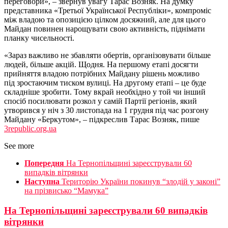
переговори», – звернув увагу Тарас Возняк. На думку
представника «Третьої Української Республіки», компроміс
між владою та опозицією цілком досяжний, але для цього
Майдан повинен нарощувати свою активність, піднімати
планку чисельності.
«Зараз важливо не збавляти обертів, організовувати більше
людей, більше акцій. Щодня. На першому етапі досягти
прийняття владою потрібних Майдану рішень можливо
під зростаючим тиском вулиці. На другому етапі – це буде
складніше зробити. Тому вкрай необхідно у той чи інший
спосіб посилювати розкол у самій Партії регіонів, який
утворився у ніч з 30 листопада на 1 грудня під час розгону
Майдану «Беркутом», – підкреслив Тарас Возняк, пише
3republic.org.ua
See more
Попередня
На Тернопільщині зареєстрували 60
випадків вітрянки
Наступна
Територію України покинув “злодій у законі”
на прізвисько “Мамука”
На Тернопільщині зареєстрували 60 випадків
вітрянки