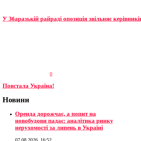
У Збаразькій райраді опозиція звільняє керівників
0
Повстала Україна!
Новини
Оренда дорожчає, а попит на
новобудови падає: аналітика ринку
нерухомості за липень в Україні
07.08.2026, 16:52