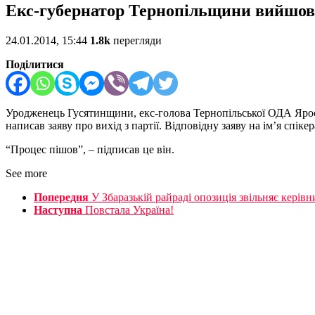
Екс-губернатор Тернопільщини вийшов з
24.01.2014, 15:44
1.8k
перегляди
Поділитися
Уродженець Гусятинщини, екс-голова Тернопільської ОДА Яросл
написав заяву про вихід з партії. Відповідну заяву на ім’я спі
“Процес пішов”, – підписав це він.
See more
Попередня
У Збаразькій райраді опозиція звільняє керівни
Наступна
Повстала Україна!