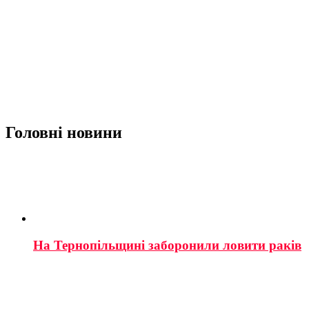
Головні новини
На Тернопільщині заборонили ловити раків