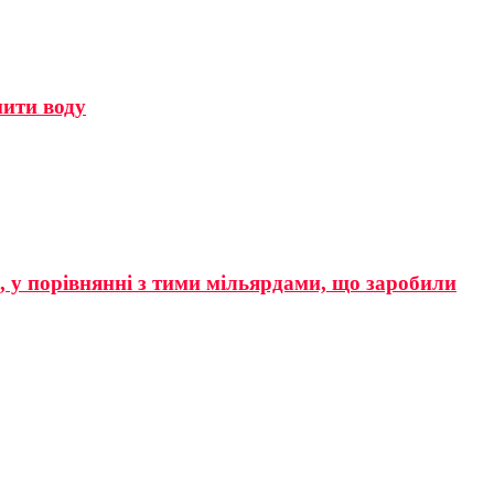
мити воду
р, у порівнянні з тими мільярдами, що заробили