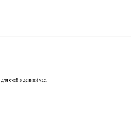
для очей в денний час.