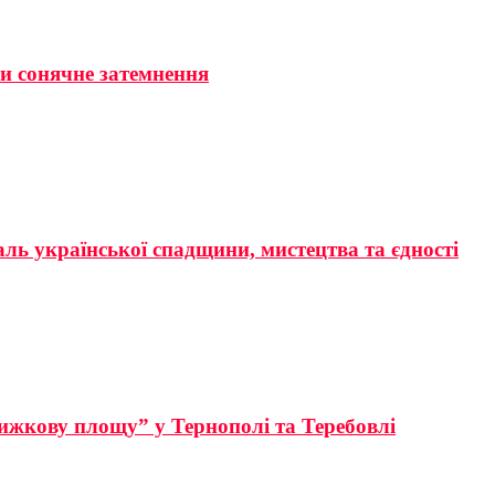
ти сонячне затемнення
аль української спадщини, мистецтва та єдності
ижкову площу” у Тернополі та Теребовлі