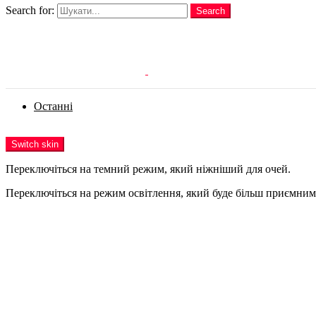
Search for:
Search
Login
Останні
Menu
Switch skin
Переключіться на темний режим, який ніжніший для очей.
Переключіться на режим освітлення, який буде більш приємним 
Login