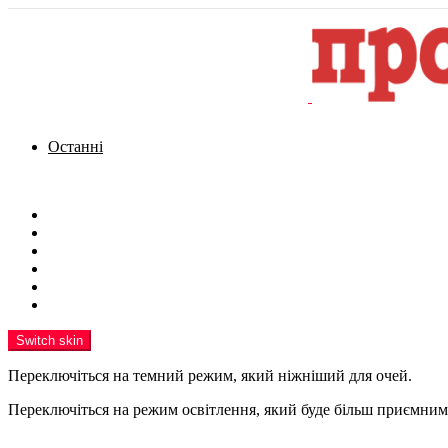
Останні
Menu
Новини
Політика
Кримінал
Фото
Надіслати новину
Реклама на сайті
Switch skin
Переключіться на темний режим, який ніжніший для очей.
Переключіться на режим освітлення, який буде більш приємним 
шукати