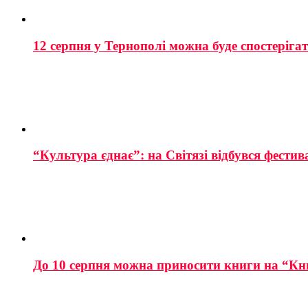
12 серпня у Тернополі можна буде спостеріга
“Культура єднає”: на Світязі відбувся фестив
До 10 серпня можна приносити книги на “Кн