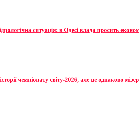
ідрологічна ситуація: в Одесі влада просить еконо
сторії чемпіонату світу-2026, але це однаково мізе