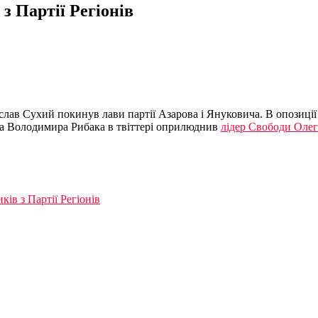
 Партії Регіонів
ав Сухий покинув лави партії Азарова і Януковича. В опозиції 
кера Володимира Рибака в твіттері оприлюднив
лідер Свободи Оле
ків з Партії Регіонів