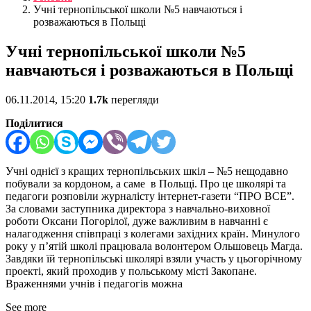
Учні тернопільської школи №5 навчаються і
розважаються в Польщі
Учні тернопільської школи №5
навчаються і розважаються в Польщі
06.11.2014, 15:20
1.7k
перегляди
Поділитися
Учні однієї з кращих тернопільських шкіл – №5 нещодавно
побували за кордоном, а саме в Польщі. Про це школярі та
педагоги розповіли журналісту інтернет-газети “ПРО ВСЕ”.
За словами заступника директора з навчально-виховної
роботи Оксани Погорілої, дуже важливим в навчанні є
налагодження співпраці з колегами західних країн. Минулого
року у п’ятій школі працювала волонтером Ольшовець Магда.
Завдяки їй тернопільські школярі взяли участь у цьогорічному
проекті, який проходив у польському місті Закопане.
Враженнями учнів і педагогів можна
See more