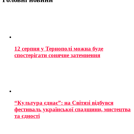
12 серпня у Тернополі можна буде
спостерігати сонячне затемнення
“Культура єднає”: на Світязі відбувся
фестиваль української спадщини, мистецтва
та єдності