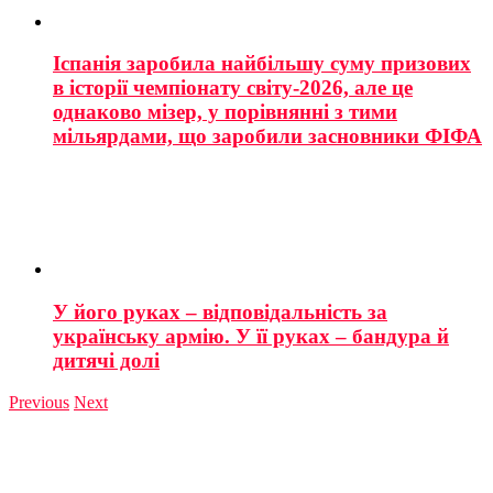
Іспанія заробила найбільшу суму призових
в історії чемпіонату світу-2026, але це
однаково мізер, у порівнянні з тими
мільярдами, що заробили засновники ФІФА
У його руках – відповідальність за
українську армію. У її руках – бандура й
дитячі долі
Previous
Next