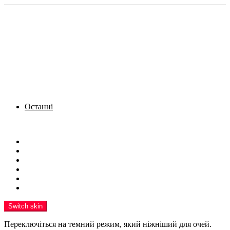
Останні
Menu
Новини
Політика
Кримінал
Фото
Надіслати новину
Реклама на сайті
Switch skin
Переключіться на темний режим, який ніжніший для очей.