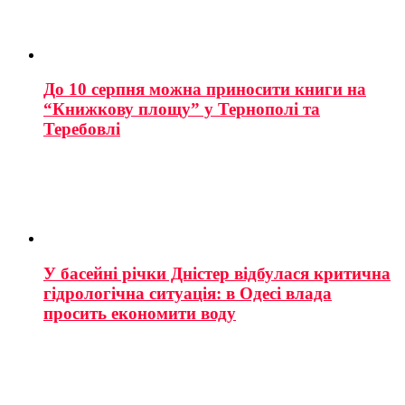
До 10 серпня можна приносити книги на
“Книжкову площу” у Тернополі та
Теребовлі
У басейні річки Дністер відбулася критична
гідрологічна ситуація: в Одесі влада
просить економити воду