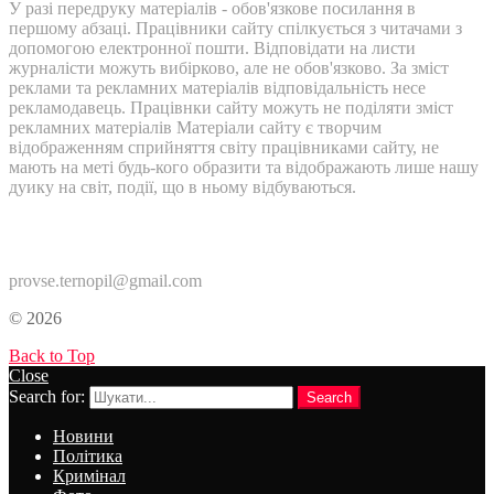
У разі передруку матеріалів - обов'язкове посилання в
першому абзаці. Працівники сайту спілкується з читачами з
допомогою електронної пошти. Відповідати на листи
журналісти можуть вибірково, але не обов'язково. За зміст
реклами та рекламних матеріалів відповідальність несе
рекламодавець. Працівнки сайту можуть не поділяти зміст
рекламних матеріалів Матеріали сайту є творчим
відображенням сприйняття світу працівниками сайту, не
мають на меті будь-кого образити та відображають лише нашу
дуику на світ, події, що в ньому відбуваються.
Контакти:
provse.ternopil@gmail.com
© 2026
Back to Top
Close
Search for:
Search
Новини
Політика
Кримінал