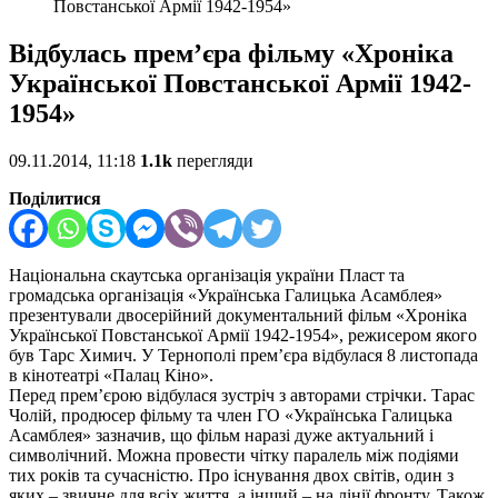
Повстанської Армії 1942-1954»
Відбулась прем’єра фільму «Хроніка
Української Повстанської Армії 1942-
1954»
09.11.2014, 11:18
1.1k
перегляди
Поділитися
Національна скаутська організація україни Пласт та
громадська організація «Українська Галицька Асамблея»
презентували двосерійний документальний фільм «Хроніка
Української Повстанської Армії 1942-1954», режисером якого
був Тарс Химич. У Тернополі прем’єра відбулася 8 листопада
в кінотеатрі «Палац Кіно».
Перед прем’єрою відбулася зустріч з авторами стрічки. Тарас
Чолій, продюсер фільму та член ГО «Українська Галицька
Асамблея» зазначив, що фільм наразі дуже актуальний і
символічний. Можна провести чітку паралель між подіями
тих років та сучасністю. Про існування двох світів, один з
яких – звичне для всіх життя, а інший – на лінії фронту. Також