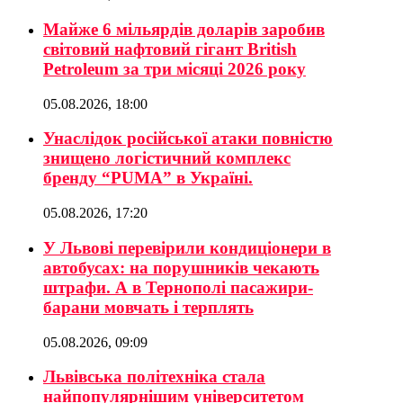
Майже 6 мільярдів доларів заробив
світовий нафтовий гігант British
Petroleum за три місяці 2026 року
05.08.2026, 18:00
Унаслідок російської атаки повністю
знищено логістичний комплекс
бренду “PUMA” в Україні.
05.08.2026, 17:20
У Львові перевірили кондиціонери в
автобусах: на порушників чекають
штрафи. А в Тернополі пасажири-
барани мовчать і терплять
05.08.2026, 09:09
Львівська політехніка стала
найпопулярнішим університетом