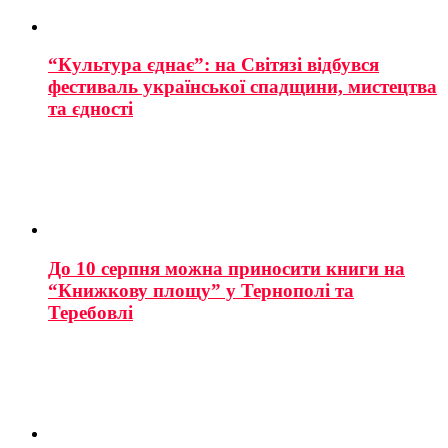
“Культура єднає”: на Світязі відбувся
фестиваль української спадщини, мистецтва
та єдності
До 10 серпня можна приносити книги на
“Книжкову площу” у Тернополі та
Теребовлі