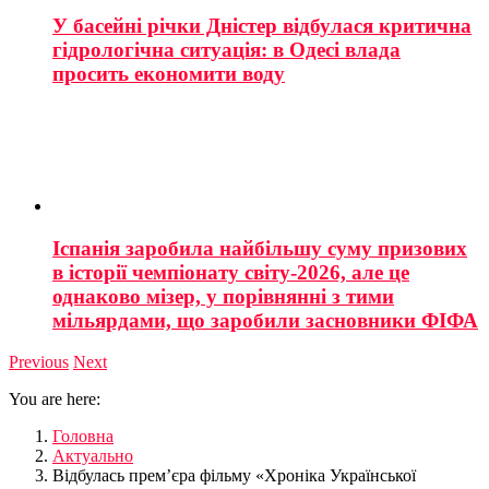
У басейні річки Дністер відбулася критична
гідрологічна ситуація: в Одесі влада
просить економити воду
Іспанія заробила найбільшу суму призових
в історії чемпіонату світу-2026, але це
однаково мізер, у порівнянні з тими
мільярдами, що заробили засновники ФІФА
Previous
Next
You are here:
Головна
Актуально
Відбулась прем’єра фільму «Хроніка Української