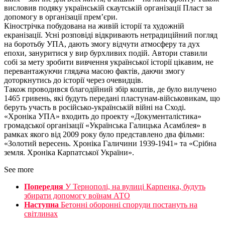
висловив подяку українській скаутській організації Пласт за
допомогу в організації прем’єри.
Кінострічка побудована на живій історії та художній
екранізації. Усні розповіді відкривають нетрадиційний погляд
на боротьбу УПА, дають змогу відчути атмосферу та дух
епохи, зануритися у вир бурхливих подій. Автори ставили
собі за мету зробити вивчення української історії цікавим, не
перевантажуючи глядача масою фактів, даючи змогу
доторкнутись до історії через очевидців.
Також проводився благодійний збір коштів, де було вилучено
1465 гривень, які будуть передані пластунам-військовикам, що
беруть участь в російсько-українській війні на Сході.
«Хроніка УПА» входить до проекту «Документалістика»
громадської організації «Українська Галицька Асамблея» в
рамках якого від 2009 року було представлено два фільми:
«Золотий вересень. Хроніка Галичини 1939-1941» та «Срібна
земля. Хроніка Карпатської України».
See more
Попередня
У Тернополі, на вулиці Карпенка, будуть
збирати допомогу воїнам АТО
Наступна
Бетонні оборонні споруди постануть на
світлинах