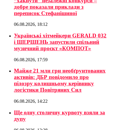
“хакнути” незалежні конкурси –
добре показали приклади з
переписок Стефанішиної
06.08.2026, 18:12
Українські хітмейкери GERALD 032
і ШЕРШЕНЬ запустили спільний
музичний проєкт «КОМПОТ»
06.08.2026, 17:59
Майже 21 млн грн необґрунтованих
активів: ДБР повідомило про
підозру колишньому керівнику
логістики Повітряних Сил
06.08.2026, 14:22
Ще одну столичну курвоту взяли за
дупу