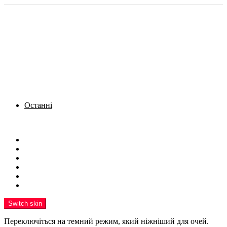
Останні
Menu
Новини
Політика
Кримінал
Фото
Надіслати новину
Реклама на сайті
Switch skin
Переключіться на темний режим, який ніжніший для очей.