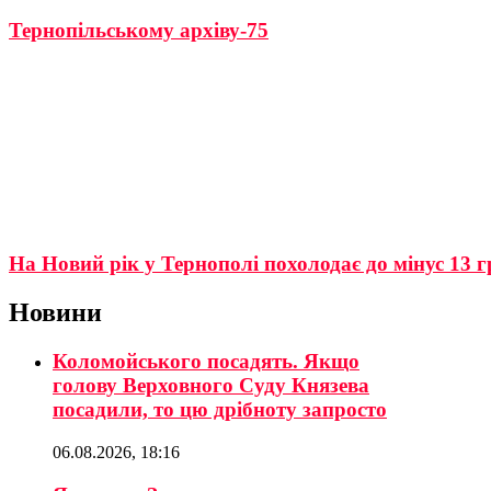
Тернопільському архіву-75
На Новий рік у Тернополі похолодає до мінус 13 г
Новини
Коломойського посадять. Якщо
голову Верховного Суду Князева
посадили, то цю дрібноту запросто
06.08.2026, 18:16