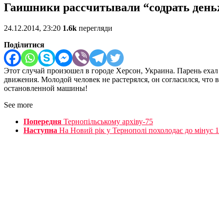
Гаишники рассчитывали “содрать деньжа
24.12.2014, 23:20
1.6k
перегляди
Поділитися
Этот случай произошел в городе Херсон, Украина. Парень еха
движения. Молодой человек не растерялся, он согласился, что
остановленной машины!
See more
Попередня
Тернопільському архіву-75
Наступна
На Новий рік у Тернополі похолодає до мінус 1