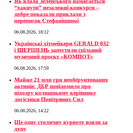
Як влада Зеленського намагається
“хакнути” незалежні конкурси –
добре показали приклади з
переписок Стефанішиної
06.08.2026, 18:12
Українські хітмейкери GERALD 032
і ШЕРШЕНЬ запустили спільний
музичний проєкт «КОМПОТ»
06.08.2026, 17:59
Майже 21 млн грн необґрунтованих
активів: ДБР повідомило про
підозру колишньому керівнику
логістики Повітряних Сил
06.08.2026, 14:22
Ще одну столичну курвоту взяли за
дупу