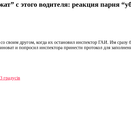
т” с этого водителя: реакция парня “у
л со своим другом, когда их остановил инспектор ГАИ. Им сраз
 виноват и попросил инспектора принести протокол для заполнени
3 градусів