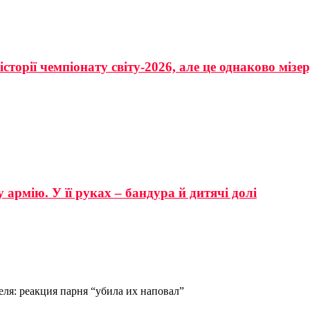
сторії чемпіонату світу-2026, але це однаково мізе
 армію. У її руках – бандура й дитячі долі
ля: реакция парня “убила их наповал”