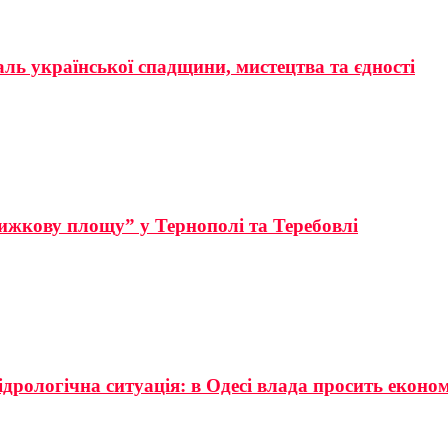
аль української спадщини, мистецтва та єдності
ижкову площу” у Тернополі та Теребовлі
ідрологічна ситуація: в Одесі влада просить еконо