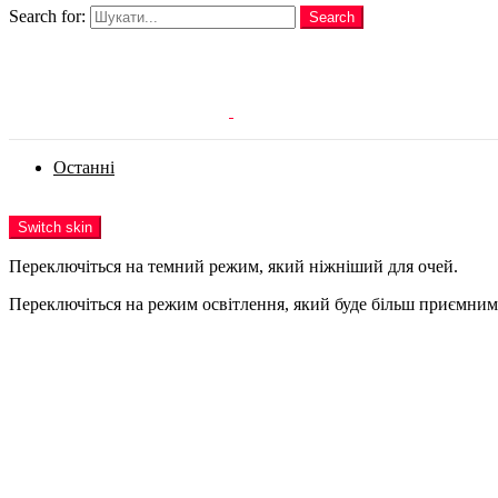
Search for:
Search
Login
Останні
Menu
Switch skin
Переключіться на темний режим, який ніжніший для очей.
Переключіться на режим освітлення, який буде більш приємним 
Login