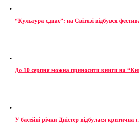
“Культура єднає”: на Світязі відбувся фестив
До 10 серпня можна приносити книги на “Кн
У басейні річки Дністер відбулася критична г