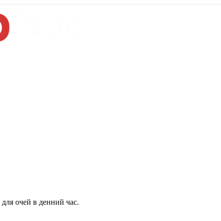
для очей в денний час.