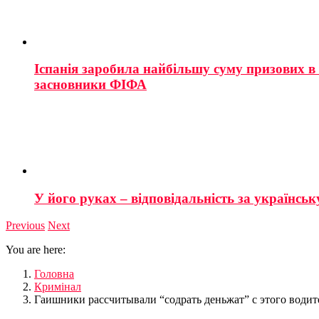
Іспанія заробила найбільшу суму призових в і
засновники ФІФА
У його руках – відповідальність за українську
Previous
Next
You are here:
Головна
Кримінал
Гаишники рассчитывали “содрать деньжат” с этого водите