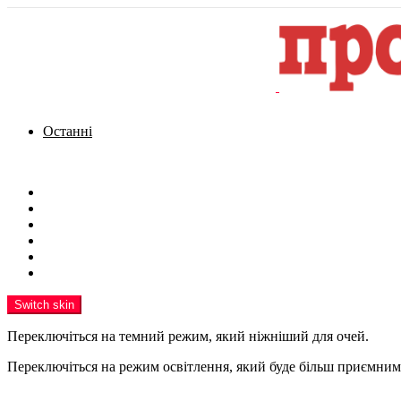
Останні
Menu
Новини
Політика
Кримінал
Фото
Надіслати новину
Реклама на сайті
Switch skin
Переключіться на темний режим, який ніжніший для очей.
Переключіться на режим освітлення, який буде більш приємним 
шукати