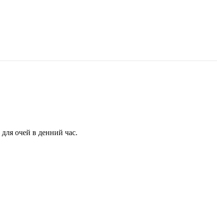
для очей в денний час.