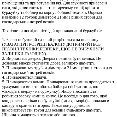
приміщення та приготування їжі. Для зручності приварені
гаки, які дозволяють (навіть в гарячому стані) кріпити
буржуйку та бойлер на корпус бойової техніки. Окремо
наварено 12 трубок діаметром 21 мм з різних сторін для
господарський потреб вояків.
Технічне та послідовність дій при виконанні буржуйки:
1. Балон побутовий газовий розрізається на половину
(УВАГА! ПРИ РОЗРІЗЦІ БАЛОНУ ДОТРИМУЙТЕСЬ
ПРАВИЛ ТЕХНІКИ БЕЗПЕКИ, ЩОБ НЕ ВИБУХНУЛИ
ЗАЛИШКИ ГАЗОЛІНУ).
2. Вирізається дверка. Дверка повинна бути велика. Це
дозволяє використовувати дрова великого діаметру.
3. Приварюються трубки діаметром 21 мм з різних сторін для
господарський потреб вояків.
4. Приварюються піддув.
5. Приварюється комин. Приварювання комина проводиться з
урахуванням висоти оботка бойлера (тієї частини, що
«заходить зверху» на буржуйку). Якщо є можливість –
робиться зверху комина конус. Це необхідно для того, щоб
конденсат не стікав по буржуйці (запах, сморід) а попадав в
камеру згорання та згоряв. Також конус дозволяє
використовувати труби для комина будь-якого діаметру.
Щілина замащується землею або глиною.