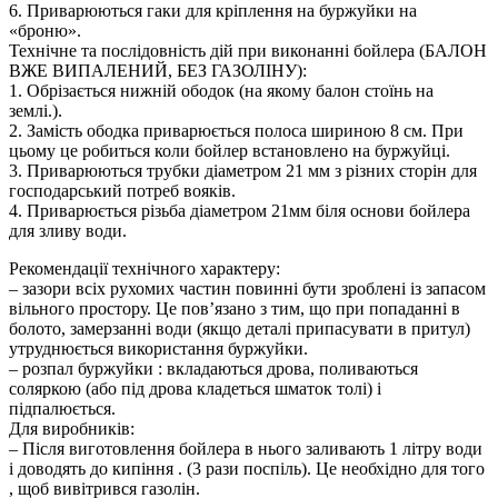
6. Приварюються гаки для кріплення на буржуйки на
«броню».
Технічне та послідовність дій при виконанні бойлера (БАЛОН
ВЖЕ ВИПАЛЕНИЙ, БЕЗ ГАЗОЛІНУ):
1. Обрізається нижній ободок (на якому балон стоїнь на
землі.).
2. Замість ободка приварюється полоса шириною 8 см. При
цьому це робиться коли бойлер встановлено на буржуйці.
3. Приварюються трубки діаметром 21 мм з різних сторін для
господарський потреб вояків.
4. Приварюється різьба діаметром 21мм біля основи бойлера
для зливу води.
Рекомендації технічного характеру:
– зазори всіх рухомих частин повинні бути зроблені із запасом
вільного простору. Це пов’язано з тим, що при попаданні в
болото, замерзанні води (якщо деталі припасувати в притул)
утруднюється використання буржуйки.
– розпал буржуйки : вкладаються дрова, поливаються
соляркою (або під дрова кладеться шматок толі) і
підпалюється.
Для виробників:
– Після виготовлення бойлера в нього заливають 1 літру води
і доводять до кипіння . (3 рази поспіль). Це необхідно для того
, щоб вивітрився газолін.