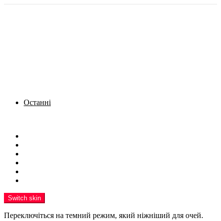
Останні
Menu
Новини
Політика
Кримінал
Фото
Надіслати новину
Реклама на сайті
Switch skin
Переключіться на темний режим, який ніжніший для очей.