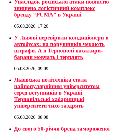
Унаслідок російської атаки повністю
знищено логістичний комплекс
бренду “PUMA” в Україні.
05.08.2026, 17:20
У Львові перевірили кондиціонери в
автобусах: на порушників чекають
штрафи. А в Тернополі пасажири-
барани мовчать і терплять
05.08.2026, 09:09
Львівська політехніка стала
найпопулярнішим університетом
серед вступників в Україні.
Тернопільські хабарницькі
університети тихо заздрять
05.08.2026, 08:08
До свого 50-річчя бренд замороженої