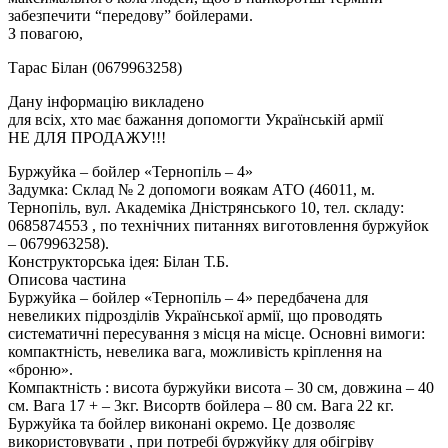
забезпечити “передову” бойлерами.
З повагою,
Тарас Білан (0679963258)
Дану інформацію викладено
для всіх, хто має бажання допомогти Українській армії
НЕ ДЛЯ ПРОДАЖУ!!!
Буржуйка – бойлер «Тернопіль – 4»
Задумка: Склад № 2 допомоги воякам АТО (46011, м.
Тернопіль, вул. Академіка Дністрянського 10, тел. складу:
0685874553 , по технічних питаннях виготовлення буржуйок
– 0679963258).
Конструкторська ідея: Білан Т.Б.
Описова частина
Буржуйка – бойлер «Тернопіль – 4» передбачена для
невеликих підрозділів Української армії, що проводять
систематичні пересування з місця на місце. Основні вимоги:
компактність, невелика вага, можливість кріплення на
«броню».
Компактність : висота буржуйки висота – 30 см, довжина – 40
см. Вага 17 + – 3кг. Висортв бойлера – 80 см. Вага 22 кг.
Буржуйка та бойлер виконані окремо. Це дозволяє
використовувати , при потребі буржуйку для обігріву