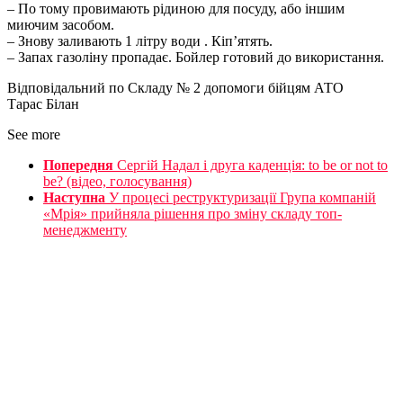
– По тому провимають рідиною для посуду, або іншим
миючим засобом.
– Знову заливають 1 літру води . Кіп’ятять.
– Запах газоліну пропадає. Бойлер готовий до використання.
Відповідальний по Складу № 2 допомоги бійцям АТО
Тарас Білан
See more
Попередня
Сергій Надал і друга каденція: to be or not to
be? (відео, голосування)
Наступна
У процесі реструктуризації Група компаній
«Мрія» прийняла рішення про зміну складу топ-
менеджменту