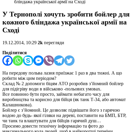
бліндажа української армії на Сході
У Тернополі хочуть зробити бойлер для
кожного бліндажа української армії на
Сході
19.12.2014, 10:29
2k
перегляди
Поділитися
На передову польва лазня приїзжає 1 раз в два тижні. А що
робити між цим періодом?
Склад № 2 допомоги біцям АТО розробив з’йомний бойлер
для підігріву води в військово -польових умовах.
Все повинно бути просто, займати небагато часу для
виробництва та корисно для бійця (як танк Т-34, або автомат
Калашникова).
Бойлер є з’йомний. Це дозволяє підвішати його з гарячою
водою до будь- якої гіляки на дереві, поставити на БМП, БТР,
чи танк та влаштувати для бійців гарячий душ…
Просимо довести технічну інформацію та фото до
максимального кола людей, щоб в найкоротші терміни