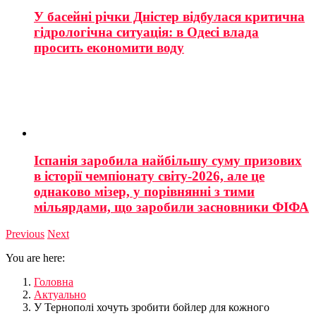
У басейні річки Дністер відбулася критична
гідрологічна ситуація: в Одесі влада
просить економити воду
Іспанія заробила найбільшу суму призових
в історії чемпіонату світу-2026, але це
однаково мізер, у порівнянні з тими
мільярдами, що заробили засновники ФІФА
Previous
Next
You are here:
Головна
Актуально
У Тернополі хочуть зробити бойлер для кожного