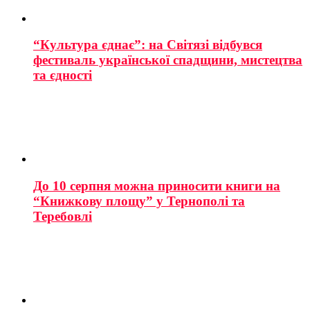
“Культура єднає”: на Світязі відбувся
фестиваль української спадщини, мистецтва
та єдності
До 10 серпня можна приносити книги на
“Книжкову площу” у Тернополі та
Теребовлі