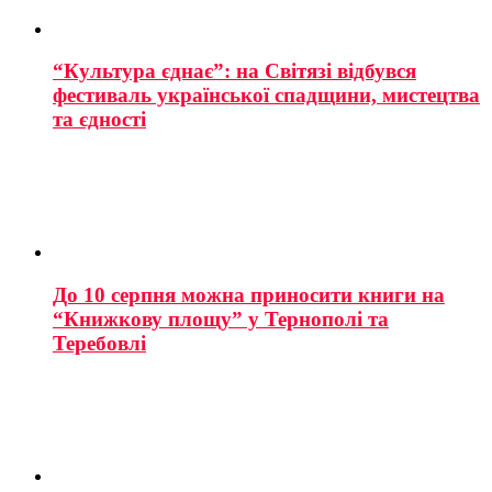
“Культура єднає”: на Світязі відбувся
фестиваль української спадщини, мистецтва
та єдності
До 10 серпня можна приносити книги на
“Книжкову площу” у Тернополі та
Теребовлі