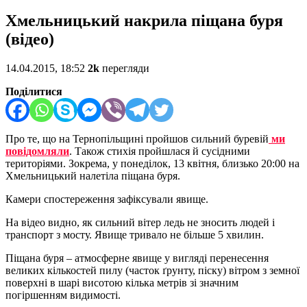
Хмельницький накрила піщана буря
(відео)
14.04.2015, 18:52
2k
перегляди
Поділитися
Про те, що на Тернопільщині пройшов сильний буревій
ми
повідомляли
. Також стихія пройшлася й сусідними
територіями. Зокрема, у понеділок, 13 квітня, близько 20:00 на
Хмельницький налетіла піщана буря.
Камери спостереження зафіксували явище.
На відео видно, як сильний вітер ледь не зносить людей і
транспорт з мосту. Явище тривало не більше 5 хвилин.
Піщана буря – атмосферне явище у вигляді перенесення
великих кількостей пилу (часток ґрунту, піску) вітром з земної
поверхні в шарі висотою кілька метрів зі значним
погіршенням видимості.