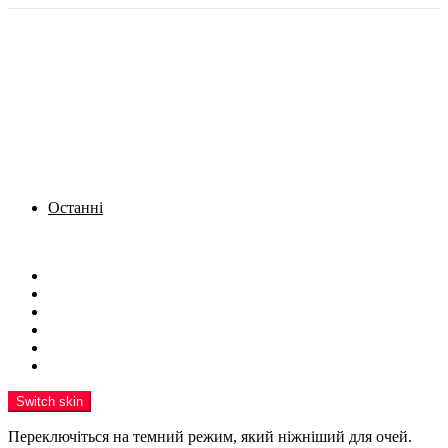
Останні
Menu
Новини
Політика
Кримінал
Фото
Надіслати новину
Реклама на сайті
Switch skin
Переключіться на темний режим, який ніжніший для очей.