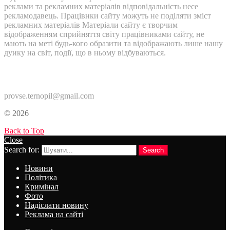
реклами та рекламних матеріалів відповідальність несе
рекламодавець. Працівнки сайту можуть не поділяти зміст
рекламних матеріалів Матеріали сайту є творчим
відображенням сприйняття світу працівниками сайту, не
мають на меті будь-кого образити та відображають лише нашу
дуику на світ, події, що в ньому відбуваються.
Контакти:
provse.ternopil@gmail.com
© 2026
Back to Top
Close
Search for:
Search
Новини
Політика
Кримінал
Фото
Надіслати новину
Реклама на сайті