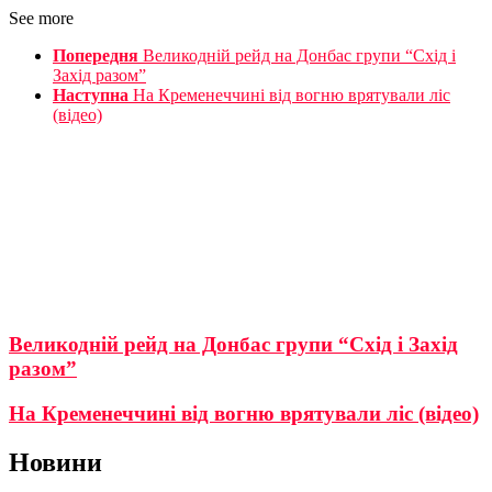
See more
Попередня
Великодній рейд на Донбас групи “Схід і
Захід разом”
Наступна
На Кременеччині від вогню врятували ліс
(відео)
Великодній рейд на Донбас групи “Схід і Захід
разом”
На Кременеччині від вогню врятували ліс (відео)
Новини