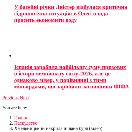
У басейні річки Дністер відбулася критична
гідрологічна ситуація: в Одесі влада
просить економити воду
Іспанія заробила найбільшу суму призових
в історії чемпіонату світу-2026, але це
однаково мізер, у порівнянні з тими
мільярдами, що заробили засновники ФІФА
Previous
Next
You are here:
Головна
Паскудство
Хмельницький накрила піщана буря (відео)