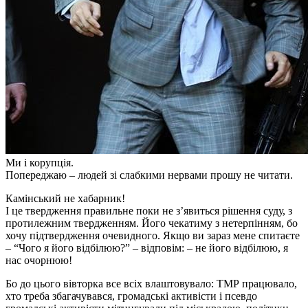
Ми і корупція.
Попереджаю – людей зі слабкими нервами прошу не читати.
Камінський не хабарник!
І це твердження правильне поки не з’явиться рішен
ня суду, з
протилежним твердженням. Його чекатиму з нетерпінням, бо
хочу підтвердження очевидного. Якщо ви зараз мене спитаєте
– “Чого я його відбілюю?” – відповім: – не його відбілюю, я
нас очорнюю!
Бо до цього вівторка все всіх влаштовувало: ТМР працювало,
хто треба збагачувався, громадські активісти і псевдо