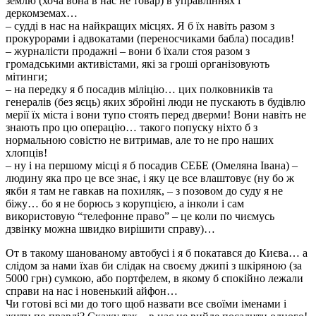
землю (хоча вона в нас не товар) в управліннях і
деркомземах…
– судді в нас на найкращих місцях. Я б їх навіть разом з
прокурорами і адвокатами (переносчиками бабла) посадив!
– журналісти продажні – вони б їхали стоя разом з
громадськими активістами, які за гроші організовують
мітинги;
– на передку я б посадив міліцію… цих полковників та
генералів (без яєць) яких збройні люди не пускають в будівлю
мерії їх міста і вони тупо стоять перед дверми! Вони навіть не
знають про цю операцію… такого попуску ніхто б з
нормальною совістю не витримав, але то не про наших
хлопців!
– ну і на першому місці я б посадив СЕБЕ (Омеляна Івана) –
людину яка про це все знає, і яку це все влаштовує (ну бо ж
якби я там не гавкав на похиляк, – з позовом до суду я не
біжу… бо я не борюсь з корупцією, а інколи і сам
використовую “телефонне право” – це коли по чиємусь
дзвінку можна швидко вирішити справу)…
От в такому шанованому автобусі і я б покатався до Києва… а
слідом за нами їхав би слідак на своєму джипі з шкіряною (за
5000 грн) сумкою, або портфелем, в якому б спокійно лежали
справи на нас і новенький айфон…
Чи готові всі ми до того щоб назвати все своїми іменами і