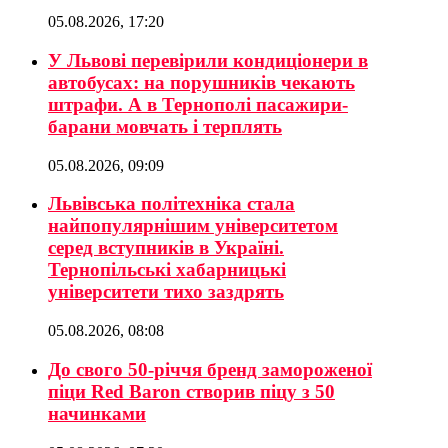
05.08.2026, 17:20
У Львові перевірили кондиціонери в
автобусах: на порушників чекають
штрафи. А в Тернополі пасажири-
барани мовчать і терплять
05.08.2026, 09:09
Львівська політехніка стала
найпопулярнішим університетом
серед вступників в Україні.
Тернопільські хабарницькі
університети тихо заздрять
05.08.2026, 08:08
До свого 50-річчя бренд замороженої
піци Red Baron створив піцу з 50
начинками