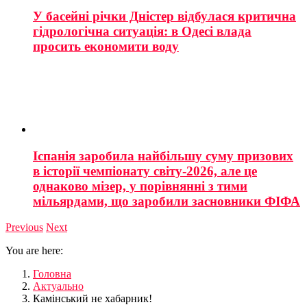
У басейні річки Дністер відбулася критична
гідрологічна ситуація: в Одесі влада
просить економити воду
Іспанія заробила найбільшу суму призових
в історії чемпіонату світу-2026, але це
однаково мізер, у порівнянні з тими
мільярдами, що заробили засновники ФІФА
Previous
Next
You are here:
Головна
Актуально
Камінський не хабарник!