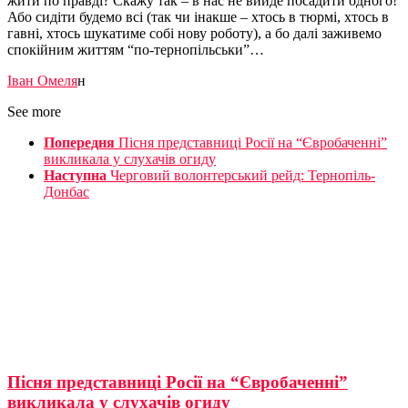
жити по правді? Скажу так – в нас не вийде посадити одного!
Або сидіти будемо всі (так чи інакше – хтось в тюрмі, хтось в
гавні, хтось шукатиме собі нову роботу), а бо далі заживемо
спокійним життям “по-тернопільськи”…
Іван Омеля
н
See more
Попередня
Пісня представниці Росії на “Євробаченні”
викликала у слухачів огиду
Наступна
Черговий волонтерський рейд: Тернопіль-
Донбас
Пісня представниці Росії на “Євробаченні”
викликала у слухачів огиду