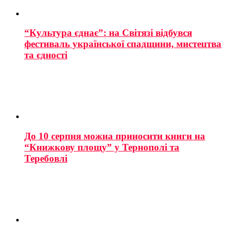
“Культура єднає”: на Світязі відбувся
фестиваль української спадщини, мистецтва
та єдності
До 10 серпня можна приносити книги на
“Книжкову площу” у Тернополі та
Теребовлі