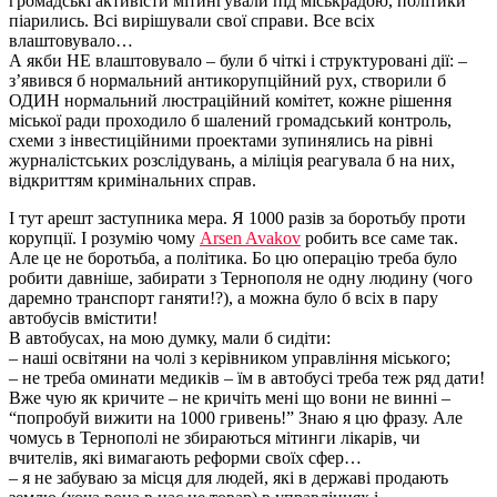
громадські активісти мітингували під міськрадою, політики
піарились. Всі вирішували свої справи. Все всіх
влаштовувало…
А якби НЕ влаштовувало – були б чіткі і структуровані дії: –
з’явився б нормальний антикорупційний рух, створили б
ОДИН нормальний люстраційний комітет, кожне рішення
міської ради проходило б шалений громадський контроль,
схеми з інвестиційними проектами зупинялись на рівні
журналістських розслідувань, а міліція реагувала б на них,
відкриттям кримінальних справ.
І тут арешт заступника мера. Я 1000 разів за боротьбу проти
корупції. І розумію чому
Arsen Avakov
робить все саме так.
Але це не боротьба, а політика. Бо цю операцію треба було
робити давніше, забирати з Тернополя не одну людину (чого
даремно транспорт ганяти!?), а можна було б всіх в пару
автобусів вмістити!
В автобусах, на мою думку, мали б сидіти:
– наші освітяни на чолі з керівником управління міського;
– не треба оминати медиків – їм в автобусі треба теж ряд дати!
Вже чую як кричите – не кричіть мені що вони не винні –
“попробуй вижити на 1000 гривень!” Знаю я цю фразу. Але
чомусь в Тернополі не збираються мітинги лікарів, чи
вчителів, які вимагають реформи своїх сфер…
– я не забуваю за місця для людей, які в державі продають