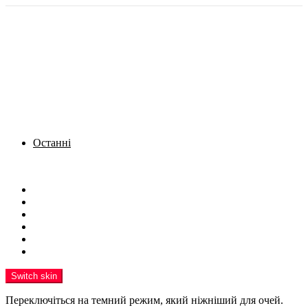
Останні
Menu
Новини
Політика
Кримінал
Фото
Надіслати новину
Реклама на сайті
Switch skin
Переключіться на темний режим, який ніжніший для очей.