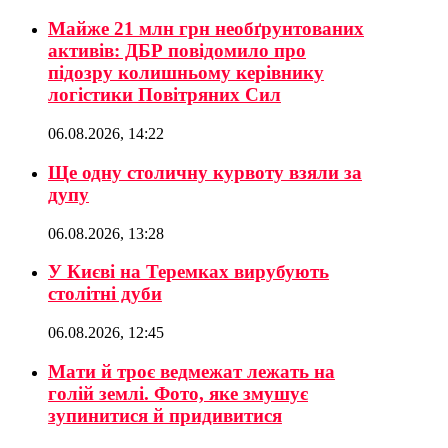
Майже 21 млн грн необґрунтованих
активів: ДБР повідомило про
підозру колишньому керівнику
логістики Повітряних Сил
06.08.2026, 14:22
Ще одну столичну курвоту взяли за
дупу
06.08.2026, 13:28
У Києві на Теремках вирубують
столітні дуби
06.08.2026, 12:45
Мати й троє ведмежат лежать на
голій землі. Фото, яке змушує
зупинитися й придивитися