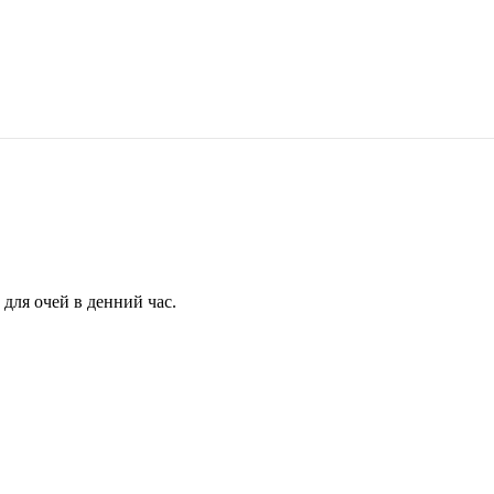
для очей в денний час.