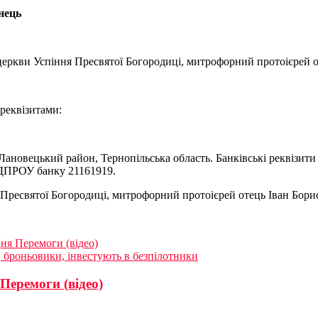
ець
 церкви Успіння Пресвятої Богородиці, митрофорний протоієрей о
реквізитами:
 Лановецький район, Тернопільська область. Банківські реквізити
ДПРОУ банку 21161919.
Пресвятої Богородиці, митрофорний протоієрей отець Іван Бори
ня Перемоги (відео)
, броньовики, інвестують в безпілотники
Перемоги (відео)