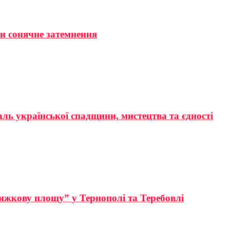
ти сонячне затемнення
аль української спадщини, мистецтва та єдності
ижкову площу” у Тернополі та Теребовлі