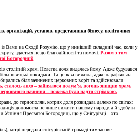
, організацій, установ, представники бізнесу, політичних
 із Вами на Сході! Розумію, що у нинішній складний час, коли у
круту, здається не до благодійності та помочі.
Разом з тим
ої Богородиці!
ів столітній храм. Нелегка доля видалась йому. Адже будувався
о більшовицькі покидьки. Та церква вижила, адже парафіяльна
збирались біля зачинених церковних воріт та здійснювали
, сталось лихо – зайнялося полум’я, вогонь знищив храм.
 церковного начиння – пожежа була надто стрімкою.
раян, до тернополян, котрих доля розкидала далеко по світах:
радиція допомогла не лише вижити нашому народу, а й здобути
и Успіння Пресвятої Богородиці, що у Снігурівці – хто
ь), котрі передали снігурівській громаді тимчасове