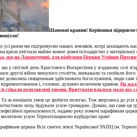
Шановні краяни! Керівники підприємств
рнопілля!
о усі разом ми підтримуємо наших земляків, котрі захищають нас
чна криза увігнала майже кожне домогосподарство у матеріальну с
ка, що на Лановеччині, для відбудови Церкви Успіння Пресвят
що у світлий день Христового Воскресіння у згаданому селі згор
у часи другої війни минулого століття, зневажали та гнобили йог
а не дозволяла священикам здійснювати богослужіння, люди самі 
, відремонтованим і, головне, духовно величним храмом.
На жаль
млі стікали розплавлені дзвони. Врятувати вдалося мало що з
а за нинішніх умов це зробити нелегко. Тож звертаюсь до усіх к
ротистояли лиху, будували усією громадою. Думаю, що саме ця т
конфесійної приналежності, надамо руку помочі парафіянам церкв
ю молитвою усією Тернопільщиною відбудуємо храм!
афіянам церкви Всіх святих землі Української УАПЦ (м. Тернопіл