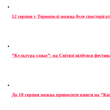
12 серпня у Тернополі можна буде спостеріга
“Культура єднає”: на Світязі відбувся фестив
До 10 серпня можна приносити книги на “Кн