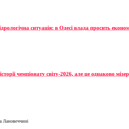
ідрологічна ситуація: в Одесі влада просить еконо
сторії чемпіонату світу-2026, але це однаково мізе
на Лановеччині