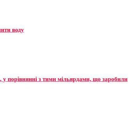
мити воду
р, у порівнянні з тими мільярдами, що заробили