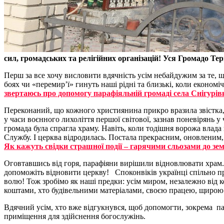
сил, громадських та релігійних організацій! Уся Громадо Те
Перш за все хочу висловити вдячність усім небайдужим за те, щ
боях чи «перемир’ї» гинуть наші рідні та близькі, коли економі
звертаюсь про допомогу парафіяльній громаді села Снігурів
Переконаний, що кожного християнина прикро вразила звістка, 
у часи воєнного лихоліття першої світової, зазнав поневірянь 
громада була спрагла храму. Навіть, коли тодішня ворожа влад
Службу. І церква відродилась. Постала прекрасним, оновленим
Як кажуть свідки страшної події – гарячими сльозами до зе
Оговтавшись від горя, парафіяни вирішили відновлювати храм. Т
допоможіть відновити церкву! Споконвіків українці спільно п
волю! Тож зробімо як наші предки: усім миром, незалежно від 
коштами, хто будівельними матеріалами, своєю працею, щиро
Вдячний усім, хто вже відгукнувся, щоб допомогти, зокрема пар
приміщення для здійснення богослужінь.