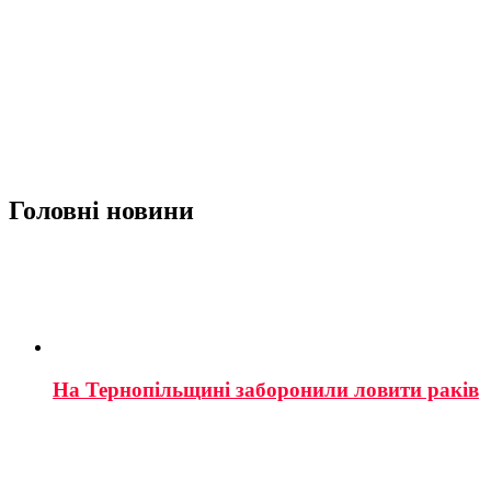
Головні новини
На Тернопільщині заборонили ловити раків