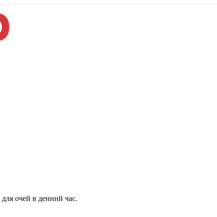
для очей в денний час.