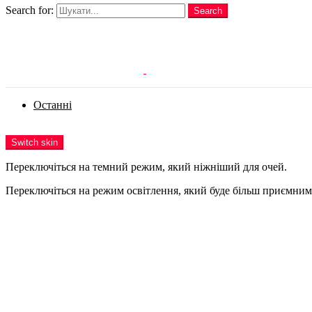
Search for:
Search
Login
Останні
Menu
Switch skin
Переключіться на темний режим, який ніжніший для очей.
Переключіться на режим освітлення, який буде більш приємним 
Login