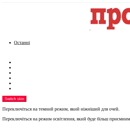
Останні
Menu
Новини
Політика
Кримінал
Фото
Надіслати новину
Реклама на сайті
Switch skin
Переключіться на темний режим, який ніжніший для очей.
Переключіться на режим освітлення, який буде більш приємним 
шукати