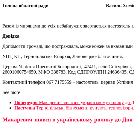
Голова обласної ради Василь Хомін
Разом із мирянами до усіх небайдужих звертається настоятель
Довідка
Допомогти громаді, що постраждала, може кожен за вказаними 
УПЦ КП, Тернопільська Єпархія, Лановецьке благочиння,
Церква Успіння Пресвятої Богородиці, 47411, село Снігурівка,
26001060754659, МФО 338783, Код ЄДПРОУ/ІПН 24636435, Є
Контактний телефон 067 7175559 – настоятель церкви Успіння 
See more
Попередня
Макаревич знявся в українському ролику до Д
Наступна
Тернопільські бізнесмени купують тепловізори
Макаревич знявся в українському ролику до Дня 