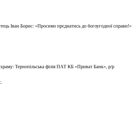
тець Іван Борис: «Просимо прєднатись до богоугодної справи!»
 храму: Тернопільська філія ПАТ КБ «Приват Банк», р/р
с.