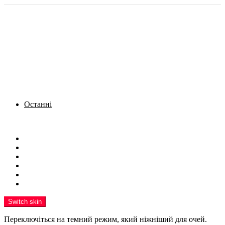
Останні
Menu
Новини
Політика
Кримінал
Фото
Надіслати новину
Реклама на сайті
Switch skin
Переключіться на темний режим, який ніжніший для очей.