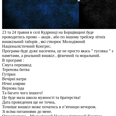
23 та 24 травня в селі Кудринці на Борщівщині буде
проводитись промо – акція , або по іншому трейлер літніх
вишкільний таборів , які створює Молодіжний
Націоналістичний Конгрес.
Програма буде дуже насичена, це не просто якась ” тусовка ” з
наметами, а реальний вишкіл , фізичний та моральний.
В програмі :
Смуга перешкод
Теренова битва
Гутірки
Вечірні ватри
Нічні алярми
Верхова їзда
Та багато чого іншого!
Це буде мала школа мужності та братерства!
Дата проведення ще не точна,
Точніше вишкіл може початись в п’ятницю вечором.
Зі всіма питаннями до мене.