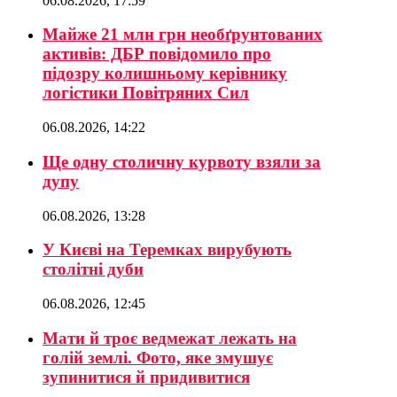
06.08.2026, 17:59
Майже 21 млн грн необґрунтованих
активів: ДБР повідомило про
підозру колишньому керівнику
логістики Повітряних Сил
06.08.2026, 14:22
Ще одну столичну курвоту взяли за
дупу
06.08.2026, 13:28
У Києві на Теремках вирубують
столітні дуби
06.08.2026, 12:45
Мати й троє ведмежат лежать на
голій землі. Фото, яке змушує
зупинитися й придивитися