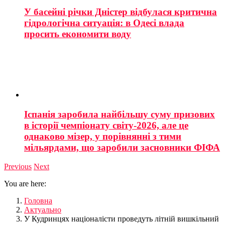
У басейні річки Дністер відбулася критична
гідрологічна ситуація: в Одесі влада
просить економити воду
Іспанія заробила найбільшу суму призових
в історії чемпіонату світу-2026, але це
однаково мізер, у порівнянні з тими
мільярдами, що заробили засновники ФІФА
Previous
Next
You are here:
Головна
Актуально
У Кудринцях націоналісти проведуть літній вишкільний