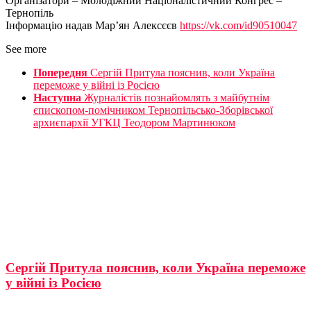
Організатори – Молодіжний Націоналістичний Конгрес –
Тернопіль
Інформацію надав Мар’ян Алексєєв
https://vk.com/id90510047
See more
Попередня
Сергій Притула пояснив, коли Україна
переможе у війні із Росією
Наступна
Журналістів познайомлять з майбутнім
єпископом-помічником Тернопільсько-Зборівської
архиєпархії УГКЦ Теодором Мартинюком
Сергій Притула пояснив, коли Україна переможе
у війні із Росією