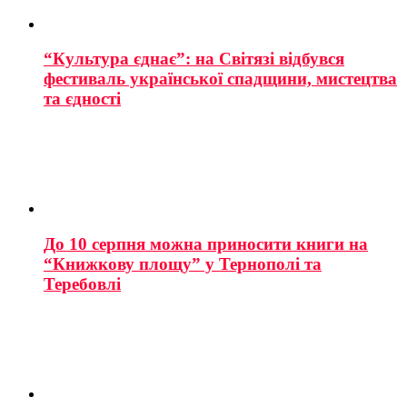
“Культура єднає”: на Світязі відбувся
фестиваль української спадщини, мистецтва
та єдності
До 10 серпня можна приносити книги на
“Книжкову площу” у Тернополі та
Теребовлі