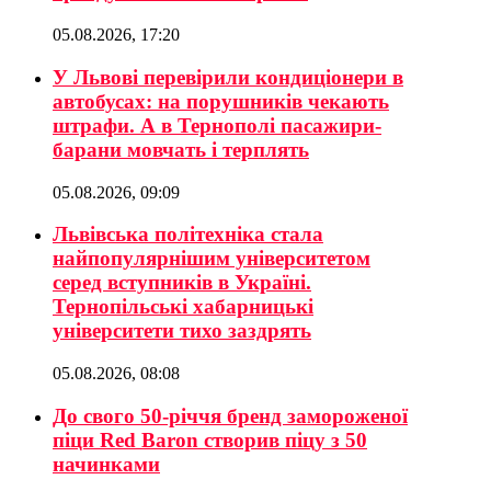
05.08.2026, 17:20
У Львові перевірили кондиціонери в
автобусах: на порушників чекають
штрафи. А в Тернополі пасажири-
барани мовчать і терплять
05.08.2026, 09:09
Львівська політехніка стала
найпопулярнішим університетом
серед вступників в Україні.
Тернопільські хабарницькі
університети тихо заздрять
05.08.2026, 08:08
До свого 50-річчя бренд замороженої
піци Red Baron створив піцу з 50
начинками