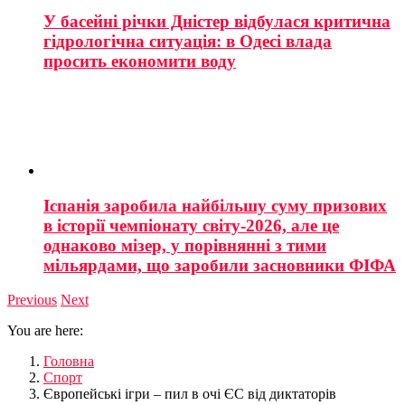
У басейні річки Дністер відбулася критична
гідрологічна ситуація: в Одесі влада
просить економити воду
Іспанія заробила найбільшу суму призових
в історії чемпіонату світу-2026, але це
однаково мізер, у порівнянні з тими
мільярдами, що заробили засновники ФІФА
Previous
Next
You are here:
Головна
Спорт
Європейські ігри – пил в очі ЄС від диктаторів