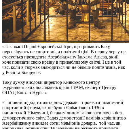
«Так звані Перші Європейські Ігри, що тривають Баку,
переслідують не спортивні, а політичні цілі. В першу чергу це
стосується президента Азербайджану Ільхама Алієва, який
хоче показати свою країну в привабливому світлі. І це в той
час, коли в тюрмах знаходиться чи не більше політв’язнів, ніж
у Росії та Білорусі».
Таку думку вислови директор Київського центру
журналістських досліджень країн ГУАМ, експерт Центру
ОПАД Ельхан Нурієв.
«Типовий підхід тоталітарних держав – провести помпезний
спортивний форум, як це було з Олімпіадою-1936 в
нацистській Німеччині, й таким чином завоювати лояльність
демократичного світу. Задля демонстрації намірів керівництво
Азербайджану викидає сотні мільйонів доларів, той час, як,
наприклад, розвинутіші Нідерланди не бажають приймати