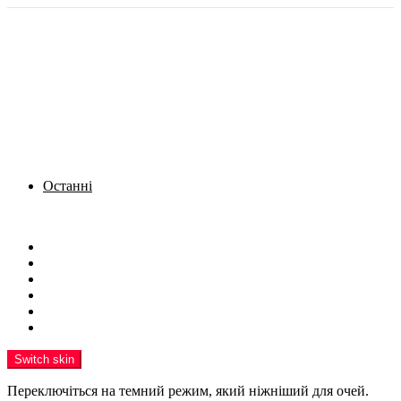
Останні
Menu
Новини
Політика
Кримінал
Фото
Надіслати новину
Реклама на сайті
Switch skin
Переключіться на темний режим, який ніжніший для очей.