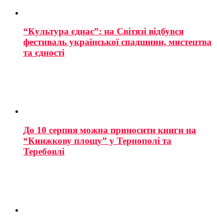
“Культура єднає”: на Світязі відбувся
фестиваль української спадщини, мистецтва
та єдності
До 10 серпня можна приносити книги на
“Книжкову площу” у Тернополі та
Теребовлі