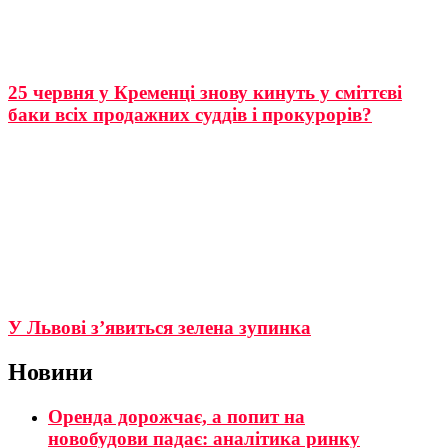
25 червня у Кременці знову кинуть у сміттєві
баки всіх продажних суддів і прокурорів?
У Львові з’явиться зелена зупинка
Новини
Оренда дорожчає, а попит на
новобудови падає: аналітика ринку