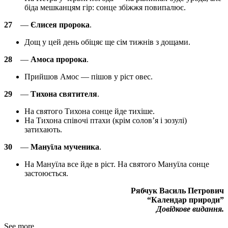
біда мешканцям гір: сонце збіжжя повипалює.
27
—
Єлисея пророка
.
Дощ у цей день обіцяє ще сім тижнів з дощами.
28
—
Амоса пророка
.
Прийшов Амос — пішов у ріст овес.
29
—
Тихона святителя
.
На святого Тихона сонце йде тихіше.
На Тихона співочі птахи (крім солов’я і зозулі)
затихають.
30
—
Мануїла мученика
.
На Мануїла все йде в ріст. На святого Мануїла сонце
застоюється.
Рябчук Василь Петрович
“Календар природи”
Довідкове видання.
See more