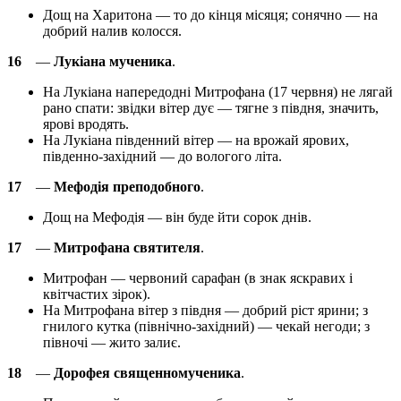
Дощ на Харитона — то до кінця місяця; сонячно — на
добрий налив колосся.
16
—
Лукіана мученика
.
На Лукіана напередодні Митрофана (17 червня) не лягай
рано спати: звідки вітер дує — тягне з півдня, значить,
ярові вродять.
На Лукіана південний вітер — на врожай ярових,
південно-західний — до вологого літа.
17
—
Мефодія преподобного
.
Дощ на Мефодія — він буде йти сорок днів.
17
—
Митрофана святителя
.
Митрофан — червоний сарафан (в знак яскравих і
квітчастих зірок).
На Митрофана вітер з півдня — добрий ріст ярини; з
гнилого кутка (північно-західний) — чекай негоди; з
півночі — жито залиє.
18
—
Дорофея священномученика
.