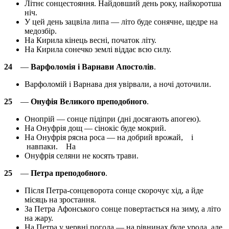
Літнє сонцестояння. Найдовший день року, найкоротша
ніч.
У цей день зацвіла липа — літо буде сонячне, щедре на
медозбір.
На Кирила кінець весні, початок літу.
На Кирила сонечко землі віддає всю силу.
24
—
Варфоломія і Варнави Апостолів
.
Варфоломій і Варнава дня увірвали, а ночі доточили.
25
—
Онуфія Великого преподобного
.
Онопрій — сонце підіпри (дні досягають апогею).
На Онуфрія дощ — сінокіс буде мокрий.
На Онуфрія рясна роса — на добрий врожай, і
навпаки. На
Онуфрія селяни не косять трави.
25
—
Петра преподобного
.
Після Петра-сонцеворота сонце скорочує хід, а йде
місяць на зростання.
За Петра Афонського сонце повертається на зиму, а літо
на жару.
На Петра у червні погода — на рівнинах буде урода, але