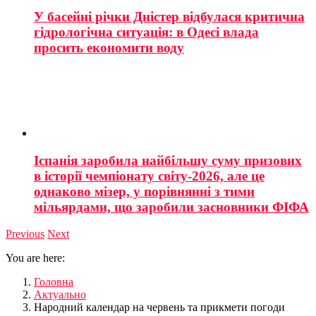
У басейні річки Дністер відбулася критична
гідрологічна ситуація: в Одесі влада
просить економити воду
Іспанія заробила найбільшу суму призових
в історії чемпіонату світу-2026, але це
однаково мізер, у порівнянні з тими
мільярдами, що заробили засновники ФІФА
Previous
Next
You are here:
Головна
Актуально
Народний календар на червень та прикмети погоди