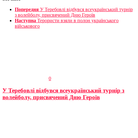
Попередня
У Теребовлі відбувся всеукраїнський турнір
з волейболу, присвячений Дню Героїв
Наступна
Терористи взяли в полон українського
військового
0
У Теребовлі відбувся всеукраїнський турнір з
волейболу, присвячений Дню Героїв