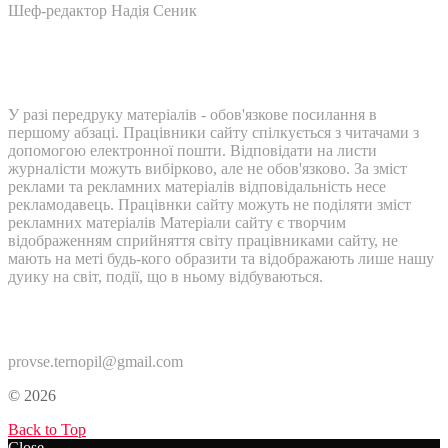
Шеф-редактор Надія Сеник
У разі передруку матеріалів - обов'язкове посилання в
першому абзаці. Працівники сайту спілкується з читачами з
допомогою електронної пошти. Відповідати на листи
журналісти можуть вибірково, але не обов'язково. За зміст
реклами та рекламних матеріалів відповідальність несе
рекламодавець. Працівнки сайту можуть не поділяти зміст
рекламних матеріалів Матеріали сайту є творчим
відображенням сприйняття світу працівниками сайту, не
мають на меті будь-кого образити та відображають лише нашу
дуику на світ, події, що в ньому відбуваються.
Контакти:
provse.ternopil@gmail.com
© 2026
Back to Top
Close