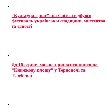
“Культура єднає”: на Світязі відбувся
фестиваль української спадщини, мистецтва
та єдності
До 10 серпня можна приносити книги на
“Книжкову площу” у Тернополі та
Теребовлі