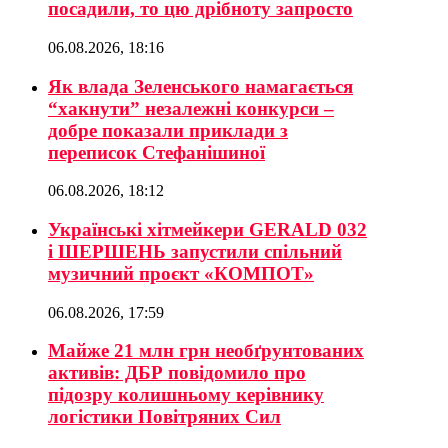
посадили, то цю дрібноту запросто
06.08.2026, 18:16
Як влада Зеленського намагається
“хакнути” незалежні конкурси –
добре показали приклади з
переписок Стефанішиної
06.08.2026, 18:12
Українські хітмейкери GERALD 032
і ШЕРШЕНЬ запустили спільний
музичний проєкт «КОМПОТ»
06.08.2026, 17:59
Майже 21 млн грн необґрунтованих
активів: ДБР повідомило про
підозру колишньому керівнику
логістики Повітряних Сил