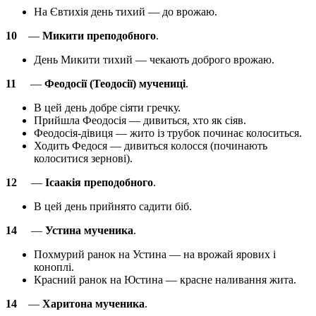
На Євтихія день тихий — до врожаю.
10
—
Микити преподобного
.
День Микити тихий — чекають доброго врожаю.
11
—
Феодосії (Теодосії) мучениці
.
В цей день добре сіяти гречку.
Прийшла Феодосія — дивиться, хто як сіяв.
Феодосія-дівиця — жито із трубок починає колоситься.
Ходить Федося — дивиться колосся (починають
колоситися зернові).
12
—
Ісаакія преподобного
.
В цей день прийнято садити біб.
14
—
Устина мученика
.
Похмурий ранок на Устина — на врожай ярових і
коноплі.
Красний ранок на Юстина — красне наливання жита.
14
—
Харитона мученика
.