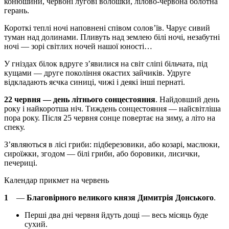
конюшини, червоні лугові волошки, лілово-червона болотна
герань.
Короткі теплі ночі наповнені співом солов’їв. Чарує сивий
туман над долинами. Пливуть над землею білі ночі, незабутні
ночі — зорі світлих ночей нашої юності…
У гніздах білок вдруге з’явилися на світ сліпі більчата, під
кущами — друге покоління окастих зайчиків. Удруге
відкладають яєчка синиці, чижі і деякі інші пернаті.
22 червня — день літнього сонцестояння
. Найдовший день
року і найкоротша ніч. Тиждень сонцестояння — найсвітліша
пора року. Після 25 червня сонце повертає на зиму, а літо на
спеку.
З’являються в лісі гриби: підберезовики, або козарі, маслюки,
сироїжки, згодом — білі гриби, або боровики, лисички,
печериці.
Календар прикмет на червень
1
—
Благовірного великого князя Димитрія Донського
.
Перші два дні червня йдуть дощі — весь місяць буде
сухий.