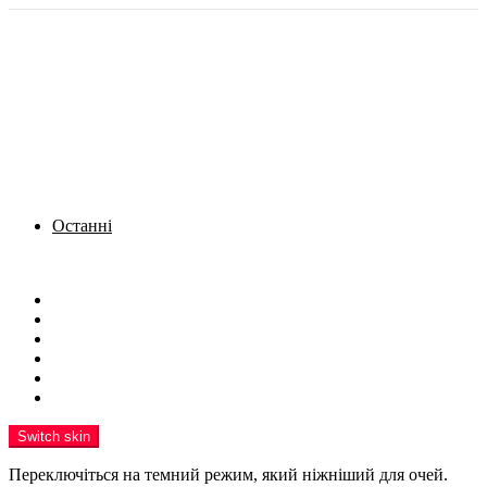
Останні
Menu
Новини
Політика
Кримінал
Фото
Надіслати новину
Реклама на сайті
Switch skin
Переключіться на темний режим, який ніжніший для очей.