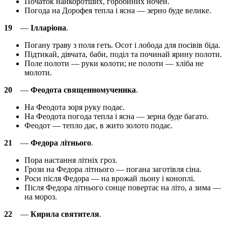
Початок найкоротших, горобиних ночей.
Погода на Дорофея тепла і ясна — зерно буде велике.
19
—
Ілларіона
.
Погану траву з поля геть. Осот і лобода для посівів біда.
Підтикай, дівчата, баби, поділ та починай ярину полоти.
Поле полоти — руки колоти; не полоти — хліба не
молоти.
20
—
Феодота священномученика
.
На Феодота зоря руку подає.
На Феодота погода тепла і ясна — зерна буде багато.
Феодот — тепло дає, в жито золото подає.
21
—
Федора літнього
.
Пора настання літніх гроз.
Грози на Федора літнього — погана заготівля сіна.
Роси після Федора — на врожай льону і коноплі.
Після Федора літнього сонце повертає на літо, а зима —
на мороз.
22
—
Кирила святителя
.