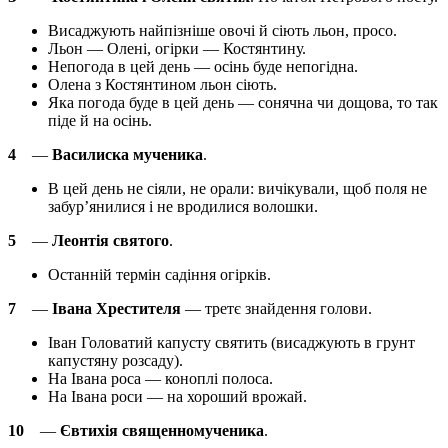
Висаджують найпізніше овочі й сіють льон, просо.
Льон — Олені, огірки — Костянтину.
Непогода в цей день — осінь буде непогідна.
Олена з Костянтином льон сіють.
Яка погода буде в цей день — сонячна чи дощова, то так
піде й на осінь.
4
—
Василиска мученика
.
В цей день не сіяли, не орали: вичікували, щоб поля не
забур’янилися і не вродилися волошки.
5
—
Леонтія святого
.
Останній термін садіння огірків.
7
—
Івана Хрестителя
— третє знайдення голови.
Іван Головатий капусту святить (висаджують в грунт
капустяну розсаду).
На Івана роса — коноплі полоса.
На Івана роси — на хороший врожай.
10
—
Євтихія священномученика
.