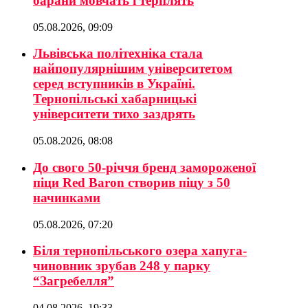
барани мовчать і терплять
05.08.2026, 09:09
Львівська політехніка стала
найпопулярнішим університетом
серед вступників в Україні.
Тернопільські хабарницькі
університети тихо заздрять
05.08.2026, 08:08
До свого 50-річчя бренд замороженої
піци Red Baron створив піцу з 50
начинками
05.08.2026, 07:20
Біля тернопільського озера хапуга-
чиновник зрубав 248 у парку
“Загребелля”
04.08.2026, 19:33