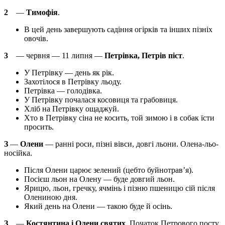
2
—
Тимофія
.
В цей день завершують садіння огірків та інших пізніх
овочів.
3
— червня — 11 липня —
Петрівка, Петрів піст
.
У Петрівку — день як рік.
Захотілося в Петрівку льоду.
Петрівка — голодівка.
У Петрівку почалася косовиця та грабовиця.
Хліб на Петрівку ощаджуй.
Хто в Петрівку сіна не косить, той зимою і в собак їсти
просить.
З
—
Олени
— ранні роси, пізні вівси, довгі льони. Олена-льо-
носійка.
Після Олени царює зелений (цебто буйнотрав’я).
Посієш льон на Олену — буде довгий льон.
Ярицю, льон, гречку, ячмінь і пізню пшеницю сій після
Олениною дня.
Який день на Олени — такою буде й осінь.
З
—
Костянтина і Олени святих
. Початок Петрового посту.