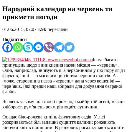
Народний календар на червень та
прикмети погоди
01.06.2015, 07:07
1.9k
перегляди
Поділитися
Існує багато
припущень щодо виникнення назви місяця — «червень».
Одні, наприклад, зв’язують її із червонінням у цю пору ягід і
фруктів, інші — з масовим цвітінням червоних квітів. А
.може, старовинна назва «червень» дана через кошенілі —
черв’яків, [які предки наші збирали для добування багряної
фарби.
Червень усьому початок: і врожаю, і майбутній осені, місяць
хліборост, рум’янець року, різноцвіт, суничник.
Опадає біло-рожева кипінь фруктових садів. У лісі
розкриваються білі запашні суцвіття калини; рожевіють
віночки квітів шипшини. В ранкових росах купаються квіти