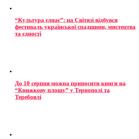
“Культура єднає”: на Світязі відбувся
фестиваль української спадщини, мистецтва
та єдності
До 10 серпня можна приносити книги на
“Книжкову площу” у Тернополі та
Теребовлі