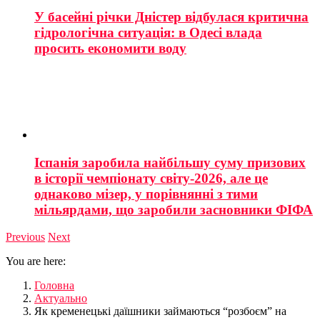
У басейні річки Дністер відбулася критична
гідрологічна ситуація: в Одесі влада
просить економити воду
Іспанія заробила найбільшу суму призових
в історії чемпіонату світу-2026, але це
однаково мізер, у порівнянні з тими
мільярдами, що заробили засновники ФІФА
Previous
Next
You are here:
Головна
Актуально
Як кременецькі даїшники займаються “розбоєм” на