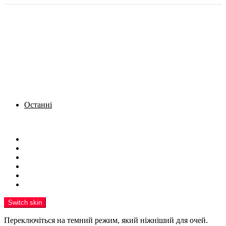
Останні
Menu
Новини
Політика
Кримінал
Фото
Надіслати новину
Реклама на сайті
Switch skin
Переключіться на темний режим, який ніжніший для очей.