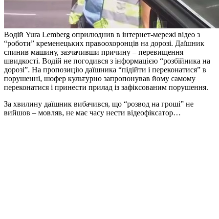
Водій Yura Lemberg оприлюднив в інтернет-мережі відео з
“роботи” кременецьких правоохоронців на дорозі. Даїшник
спинив машину, зазчачивши причину – перевищення
швидкості. Водій не погодився з інформацією “розбійника на
дорозі”. На пропозицію даїшника “підійти і переконатися” в
порушенні, шофер культурно запропонував йому самому
переконатися і принести прилад із зафіксованим порушення.
За хвилину даїшник вибачився, що “розвод на гроші” не
вийшов – мовляв, не має часу нести відеофіксатор…