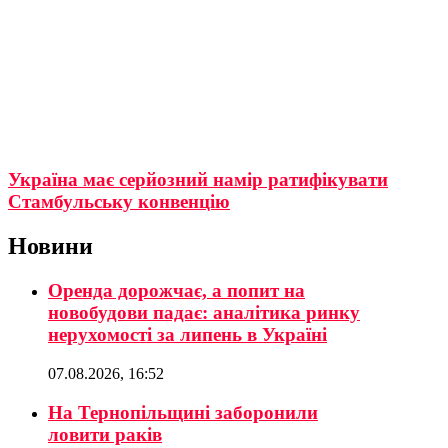
Україна має серйозний намір ратифікувати
Стамбульську конвенцію
Новини
Оренда дорожчає, а попит на
новобудови падає: аналітика ринку
нерухомості за липень в Україні
07.08.2026, 16:52
На Тернопільщині заборонили
ловити раків