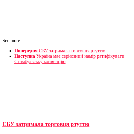
See more
Попередня
СБУ затримала торговця ртуттю
Наступна
Україна має серйозний намір ратифікувати
Стамбульську конвенцію
СБУ затримала торговця ртуттю