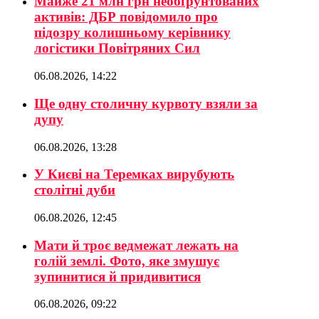
Майже 21 млн грн необґрунтованих
активів: ДБР повідомило про
підозру колишньому керівнику
логістики Повітряних Сил
06.08.2026, 14:22
Ще одну столичну курвоту взяли за
дупу
06.08.2026, 13:28
У Києві на Теремках вирубують
столітні дуби
06.08.2026, 12:45
Мати й троє ведмежат лежать на
голій землі. Фото, яке змушує
зупинитися й придивитися
06.08.2026, 09:22