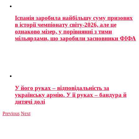
Іспанія заробила найбільшу суму призових
в історії чемпіонату світу-2026, але це
однаково мізер, у порівнянні з тими
мільярдами, що заробили засновники ФІФА
У його руках – відповідальність за
українську армію. У її руках – бандура й
дитячі долі
Previous
Next