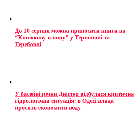
До 10 серпня можна приносити книги на
“Книжкову площу” у Тернополі та
Теребовлі
У басейні річки Дністер відбулася критична
гідрологічна ситуація: в Одесі влада
просить економити воду