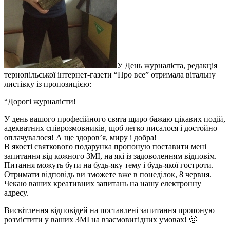
У День журналіста, редакція
тернопільської інтернет-газети “Про все” отримала вітальну
листівку із пропозицією:
“Дорогі журналісти!
У день вашого професійного свята щиро бажаю цікавих подій,
адекватних співрозмовників, щоб легко писалося і достойно
оплачувалося! А ще здоров’я, миру і добра!
В якості святкового подарунка пропоную поставити мені
запитання від кожного ЗМІ, на які із задоволенням відповім.
Питання можуть бути на будь-яку тему і будь-якої гостроти.
Отримати відповідь ви зможете вже в понеділок, 8 червня.
Чекаю ваших креативних запитань на нашу електронну
адресу.
Висвітлення відповідей на поставлені запитання пропоную
розмістити у ваших ЗМІ на взаємовигідних умовах! 🙂