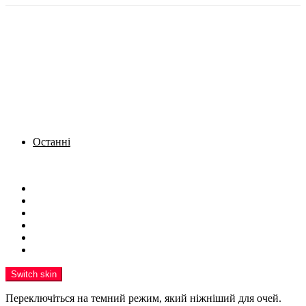
Останні
Menu
Новини
Політика
Кримінал
Фото
Надіслати новину
Реклама на сайті
Switch skin
Переключіться на темний режим, який ніжніший для очей.