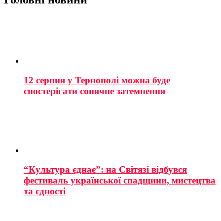
12 серпня у Тернополі можна буде
спостерігати сонячне затемнення
“Культура єднає”: на Світязі відбувся
фестиваль української спадщини, мистецтва
та єдності