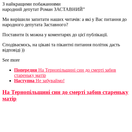
З найкращими побажаннями
народний депутат Роман ЗАСТАВНИЙ”
Ми вирішили запитати наших читачів: а які у Вас питання до
народного депутата Заставного?
Поставити їх можна у коментарях до цієї публікації.
Сподіваємось, на цікаві та пікантні питання політик дасть
відповіді ))
See more
Попередня
На Тернопільщині син до смерті забив
стареньку матір
Наступна
Не забуваймо!
На Тернопільщині син до смерті забив стареньку
матір