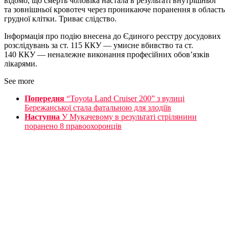
відомо, що смерть чоловіка настала в результаті внутрішньої
та зовнішньої кровотеч через проникаюче поранення в область
грудної клітки. Триває слідство.
Інформація про подію внесена до Єдиного реєстру досудових
розслідувань за ст. 115 ККУ — умисне вбивство та ст.
140 ККУ — неналежне виконання професійних обов’язків
лікарями.
See more
Попередня
“Toyota Land Cruiser 200” з вулиці
Бережанської стала фатальною для злодіїв
Наступна
У Мукачевому в результаті стрілянини
поранено 8 правоохоронців