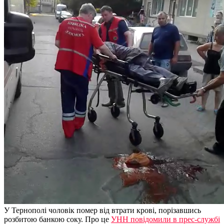
У Тернополі чоловік помер від втрати крові, порізавшись
розбитою банкою соку. Про це
УНН повідомили в прес-службі