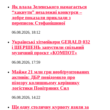
Як влада Зеленського намагається
“хакнути” незалежні конкурси –
добре показали приклади з
переписок Стефанішиної
06.08.2026, 18:12
Українські хітмейкери GERALD 032
і ШЕРШЕНЬ запустили спільний
музичний проєкт «КОМПОТ»
06.08.2026, 17:59
Майже 21 млн грн необґрунтованих
активів: ДБР повідомило про
підозру колишньому керівнику
логістики Повітряних Сил
06.08.2026, 14:22
Ще одну столичну курвоту взяли за