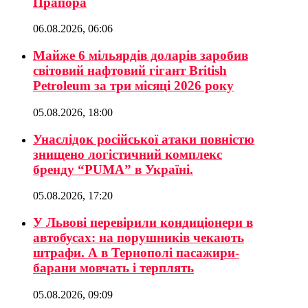
Прапора
06.08.2026, 06:06
Майже 6 мільярдів доларів заробив
світовий нафтовий гігант British
Petroleum за три місяці 2026 року
05.08.2026, 18:00
Унаслідок російської атаки повністю
знищено логістичний комплекс
бренду “PUMA” в Україні.
05.08.2026, 17:20
У Львові перевірили кондиціонери в
автобусах: на порушників чекають
штрафи. А в Тернополі пасажири-
барани мовчать і терплять
05.08.2026, 09:09