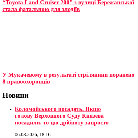
“Toyota Land Cruiser 200” з вулиці Бережанської
стала фатальною для злодіїв
У Мукачевому в результаті стрілянини поранено
8 правоохоронців
Новини
Коломойського посадять. Якщо
голову Верховного Суду Князева
посадили, то цю дрібноту запросто
06.08.2026, 18:16