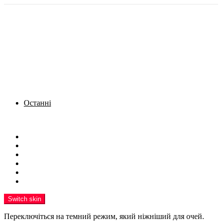
Останні
Menu
Новини
Політика
Кримінал
Фото
Надіслати новину
Реклама на сайті
Switch skin
Переключіться на темний режим, який ніжніший для очей.