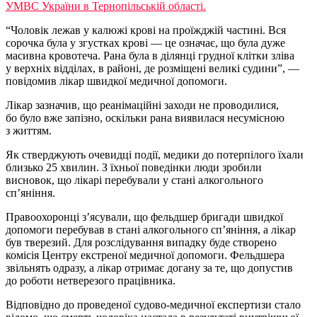
УМВС України в Тернопільській області.
“Чоловік лежав у калюжі крові на проїжджій частині. Вся
сорочка була у згустках крові — це означає, що була дуже
масивна кровотеча. Рана була в ділянці грудної клітки зліва
у верхніх відділах, в районі, де розміщені великі судини”, —
повідомив лікар швидкої медичної допомоги.
Лікар зазначив, що реанімаційні заходи не проводилися,
бо було вже запізно, оскільки рана виявилася несумісною
з життям.
Як стверджують очевидці події, медики до потерпілого їхали
близько 25 хвилин. З їхньої поведінки люди зробили
висновок, що лікарі перебували у стані алкогольного
сп’яніння.
Правоохоронці з’ясували, що фельдшер бригади швидкої
допомоги перебував в стані алкогольного сп’яніння, а лікар
був тверезий. Для розслідування випадку буде створено
комісія Центру екстреної медичної допомоги. Фельдшера
звільнять одразу, а лікар отримає догану за те, що допустив
до роботи нетверезого працівника.
Відповідно до проведеної судово-медичної експертизи стало