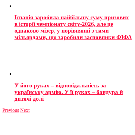
Іспанія заробила найбільшу суму призових
в історії чемпіонату світу-2026, але це
однаково мізер, у порівнянні з тими
мільярдами, що заробили засновники ФІФА
У його руках – відповідальність за
українську армію. У її руках – бандура й
дитячі долі
Previous
Next