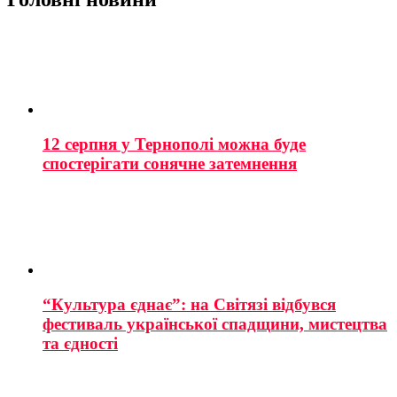
12 серпня у Тернополі можна буде
спостерігати сонячне затемнення
“Культура єднає”: на Світязі відбувся
фестиваль української спадщини, мистецтва
та єдності