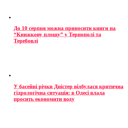
До 10 серпня можна приносити книги на
“Книжкову площу” у Тернополі та
Теребовлі
У басейні річки Дністер відбулася критична
гідрологічна ситуація: в Одесі влада
просить економити воду