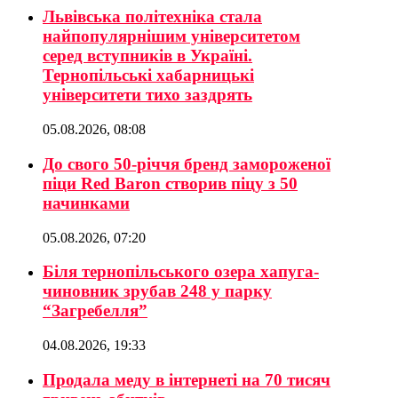
Львівська політехніка стала
найпопулярнішим університетом
серед вступників в Україні.
Тернопільські хабарницькі
університети тихо заздрять
05.08.2026, 08:08
До свого 50-річчя бренд замороженої
піци Red Baron створив піцу з 50
начинками
05.08.2026, 07:20
Біля тернопільського озера хапуга-
чиновник зрубав 248 у парку
“Загребелля”
04.08.2026, 19:33
Продала меду в інтернеті на 70 тисяч