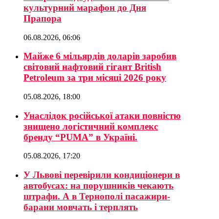
культурний марафон до Дня
Прапора
06.08.2026, 06:06
Майже 6 мільярдів доларів заробив
світовий нафтовий гігант British
Petroleum за три місяці 2026 року
05.08.2026, 18:00
Унаслідок російської атаки повністю
знищено логістичний комплекс
бренду “PUMA” в Україні.
05.08.2026, 17:20
У Львові перевірили кондиціонери в
автобусах: на порушників чекають
штрафи. А в Тернополі пасажири-
барани мовчать і терплять