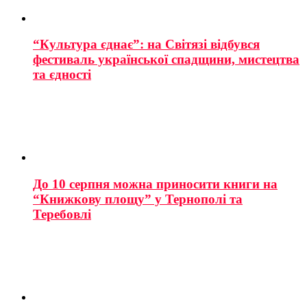
“Культура єднає”: на Світязі відбувся
фестиваль української спадщини, мистецтва
та єдності
До 10 серпня можна приносити книги на
“Книжкову площу” у Тернополі та
Теребовлі