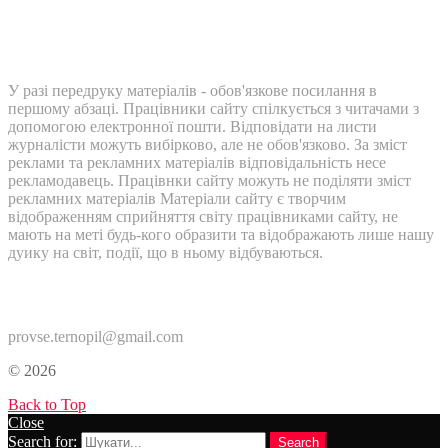
У разі передруку матеріалів - обов'язкове посилання в
першому абзаці. Працівники сайту спілкується з читачами з
допомогою електронної пошти. Відповідати на листи
журналісти можуть вибірково, але не обов'язково. За зміст
реклами та рекламних матеріалів відповідальність несе
рекламодавець. Працівнки сайту можуть не поділяти зміст
рекламних матеріалів Матеріали сайту є творчим
відображенням сприйняття світу працівниками сайту, не
мають на меті будь-кого образити та відображають лише нашу
дуику на світ, події, що в ньому відбуваються.
Контакти:
provse.ternopil@gmail.com
© 2026
Back to Top
Close
Search for:
Search