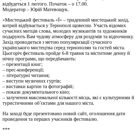
відбудеться 1 лютого. Початок – о 17.00.
Модератор – Юрій Матевощук.
«Мистецький фестиваль «Ї» – триденний мистецький захід,
котрий відбувається у Тернополі щовесни. Участь відомих
сучасних митців слова, молодих музикантів та художників
подарують Вам чудову атмосферу для роздумів та відпочинку.
Захід проводиться з метою популяризації сучасного
українського мистецтва серед тернополян та гостей міста.
Цьогоріч фестиваль пройде 6-8 травня та міститиме денну й
нічну програми, що передбачають:
– презентації книг;
– прес-конференції;
– літературні читання;
– виступи музичних гуртів;
– виставки картин та фотографій;
– покази документального кіно;
– залучення максимальної кількості місць, які є культурними й
туристичними об’єктами для нашого міста.
На заході буде презентовано новий сайт, оголошення дати
проведення та перших учасників фестивалю.
***