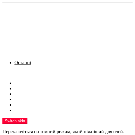
Останні
Menu
Новини
Політика
Кримінал
Фото
Надіслати новину
Реклама на сайті
Switch skin
Переключіться на темний режим, який ніжніший для очей.