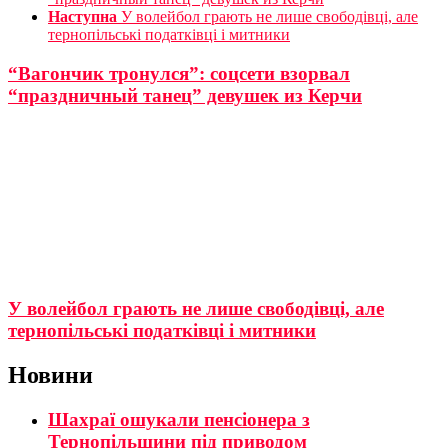
Наступна
У волейбол грають не лише свободівці, але
тернопільські податківці і митники
“Вагончик тронулся”: соцсети взорвал
“праздничный танец” девушек из Керчи
У волейбол грають не лише свободівці, але
тернопільські податківці і митники
Новини
Шахраї ошукали пенсіонера з
Тернопільщини під приводом