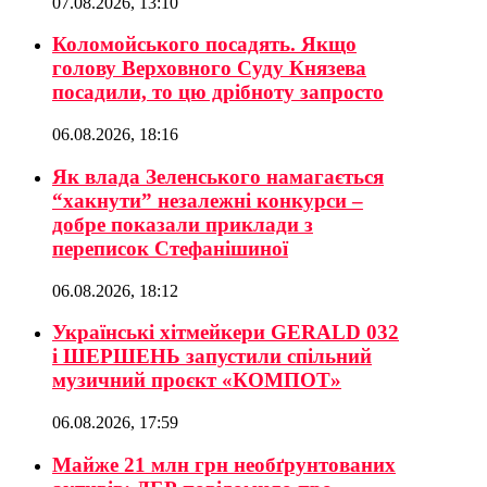
07.08.2026, 13:10
Коломойського посадять. Якщо
голову Верховного Суду Князева
посадили, то цю дрібноту запросто
06.08.2026, 18:16
Як влада Зеленського намагається
“хакнути” незалежні конкурси –
добре показали приклади з
переписок Стефанішиної
06.08.2026, 18:12
Українські хітмейкери GERALD 032
і ШЕРШЕНЬ запустили спільний
музичний проєкт «КОМПОТ»
06.08.2026, 17:59
Майже 21 млн грн необґрунтованих