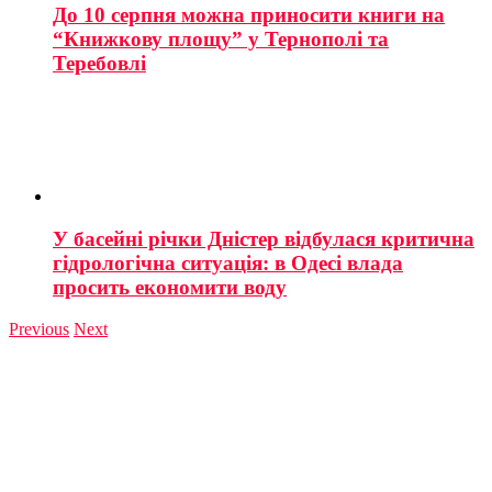
До 10 серпня можна приносити книги на
“Книжкову площу” у Тернополі та
Теребовлі
У басейні річки Дністер відбулася критична
гідрологічна ситуація: в Одесі влада
просить економити воду
Previous
Next