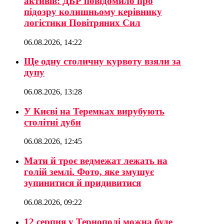
активів: ДБР повідомило про
підозру колишньому керівнику
логістики Повітряних Сил
06.08.2026, 14:22
Ще одну столичну курвоту взяли за
дупу
06.08.2026, 13:28
У Києві на Теремках вирубують
столітні дуби
06.08.2026, 12:45
Мати й троє ведмежат лежать на
голій землі. Фото, яке змушує
зупинитися й придивитися
06.08.2026, 09:22
12 серпня у Тернополі можна буде