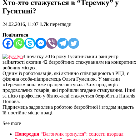
Хто-хто стажується в “Теремку” у
Гусятині?
24.02.2016, 11:07
1.7k
перегляди
Поділитися
З початку 2016 року Гусятинський райцентр
зайнятості охопив 42 безробітних стажуванням на конкретних
робочих місцях.
Одним із роботодавців, які активно співпрацюють з РЦЗ, є
фізична особа-підприємець Ольга Гуменюк. У магазин
«Теремок» вона вже працевлаштувала 3-ох продавців
продовольчих товарів, які пройшли згадане стажування. Нині
за цією професією у бізнес-леді стажується безробітна Наталія
Попова.
Підриємець задоволена роботою безробітної і згодом надасть
їй постійне місце праці.
See more
Попередня
“Вагончик тронулся”: соцсети взорвал
“праздничный танец” девушек из Керчи