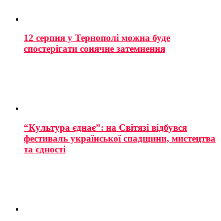
12 серпня у Тернополі можна буде
спостерігати сонячне затемнення
“Культура єднає”: на Світязі відбувся
фестиваль української спадщини, мистецтва
та єдності