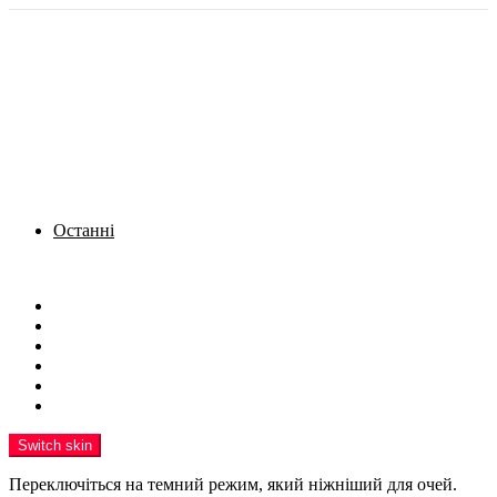
Останні
Menu
Новини
Політика
Кримінал
Фото
Надіслати новину
Реклама на сайті
Switch skin
Переключіться на темний режим, який ніжніший для очей.