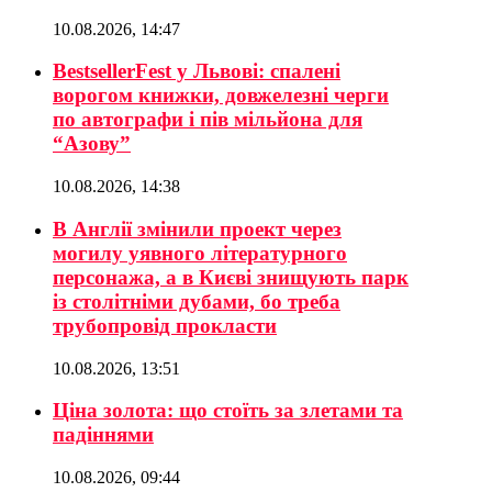
10.08.2026, 14:47
BestsellerFest у Львові: спалені
ворогом книжки, довжелезні черги
по автографи і пів мільйона для
“Азову”
10.08.2026, 14:38
В Англії змінили проект через
могилу уявного літературного
персонажа, а в Києві знищують парк
із столітніми дубами, бо треба
трубопровід прокласти
10.08.2026, 13:51
Ціна золота: що стоїть за злетами та
падіннями
10.08.2026, 09:44