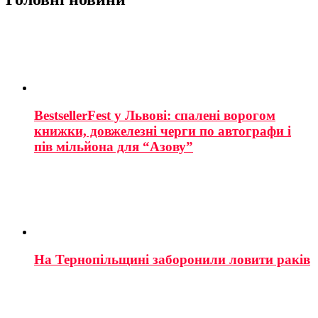
BestsellerFest у Львові: спалені ворогом
книжки, довжелезні черги по автографи і
пів мільйона для “Азову”
На Тернопільщині заборонили ловити раків