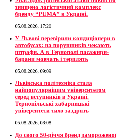
Унаслідок російської атаки повністю
знищено логістичний комплекс
бренду “PUMA” в Україні.
05.08.2026, 17:20
У Львові перевірили кондиціонери в
автобусах: на порушників чекають
штрафи. А в Тернополі пасажири-
барани мовчать і терплять
05.08.2026, 09:09
Львівська політехніка стала
найпопулярнішим університетом
серед вступників в Україні.
Тернопільські хабарницькі
університети тихо заздрять
05.08.2026, 08:08
До свого 50-річчя бренд замороженої