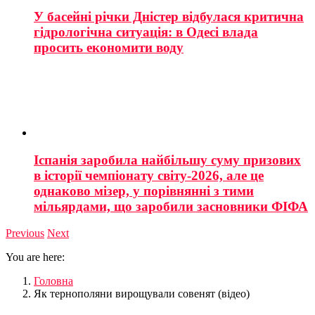
У басейні річки Дністер відбулася критична
гідрологічна ситуація: в Одесі влада
просить економити воду
Іспанія заробила найбільшу суму призових
в історії чемпіонату світу-2026, але це
однаково мізер, у порівнянні з тими
мільярдами, що заробили засновники ФІФА
Previous
Next
You are here:
Головна
Як тернополяни вирощували совенят (відео)