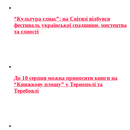
“Культура єднає”: на Світязі відбувся
фестиваль української спадщини, мистецтва
та єдності
До 10 серпня можна приносити книги на
“Книжкову площу” у Тернополі та
Теребовлі