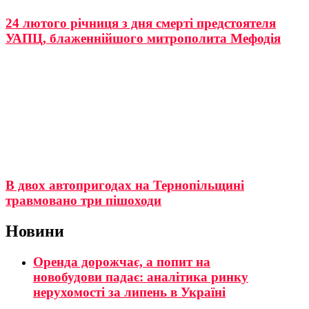
24 лютого річниця з дня смерті предстоятеля
УАПЦ, блаженнійшого митрополита Мефодія
В двох автопригодах на Тернопільщині
травмовано три пішоходи
Новини
Оренда дорожчає, а попит на
новобудови падає: аналітика ринку
нерухомості за липень в Україні