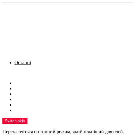
Останні
Menu
Новини
Політика
Кримінал
Фото
Надіслати новину
Реклама на сайті
Switch skin
Переключіться на темний режим, який ніжніший для очей.