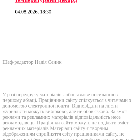
04.08.2026, 18:30
Шеф-редактор Надія Сеник
У разі передруку матеріалів - обов'язкове посилання в
першому абзаці. Працівники сайту спілкується з читачами з
допомогою електронної пошти. Відповідати на листи
журналісти можуть вибірково, але не обов'язково. За зміст
реклами та рекламних матеріалів відповідальність несе
рекламодавець. Працівнки сайту можуть не поділяти зміст
рекламних матеріалів Матеріали сайту є творчим
відображенням сприйняття світу працівниками сайту, не
мають на меті будь-кого образити та відображають лише нашу