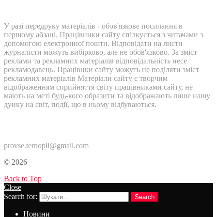
У разі передруку матеріалів - обов'язкове посилання в
першому абзаці. Працівники сайту спілкується з читачами з
допомогою електронної пошти. Відповідати на листи
журналісти можуть вибірково, але не обов'язково. За зміст
реклами та рекламних матеріалів відповідальність несе
рекламодавець. Працівнки сайту можуть не поділяти зміст
рекламних матеріалів Матеріали сайту є творчим
відображенням сприйняття світу працівниками сайту, не
мають на меті будь-кого образити та відображають лише нашу
дуику на світ, події, що в ньому відбуваються.
Контакти:
provse.ternopil@gmail.com
© 2026
Back to Top
Close
Search for:
Search
Новини