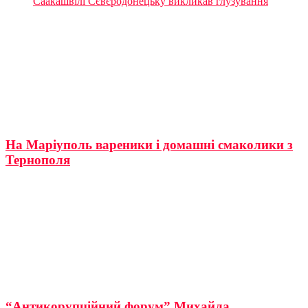
Саакашвілі Сєвєродонецьку викликав глузування
На Маріуполь вареники і домашні смаколики з
Тернополя
“Антикорупційний форум” Михайла