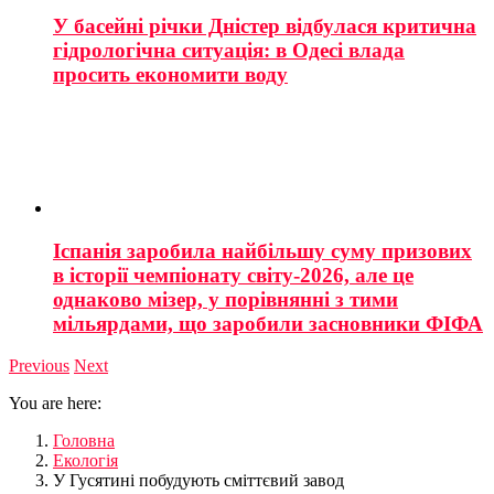
У басейні річки Дністер відбулася критична
гідрологічна ситуація: в Одесі влада
просить економити воду
Іспанія заробила найбільшу суму призових
в історії чемпіонату світу-2026, але це
однаково мізер, у порівнянні з тими
мільярдами, що заробили засновники ФІФА
Previous
Next
You are here:
Головна
Екологія
У Гусятині побудують сміттєвий завод