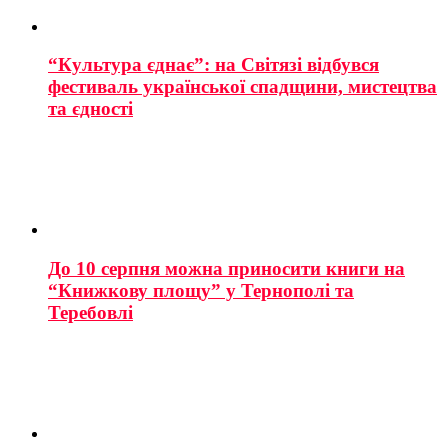
“Культура єднає”: на Світязі відбувся
фестиваль української спадщини, мистецтва
та єдності
До 10 серпня можна приносити книги на
“Книжкову площу” у Тернополі та
Теребовлі