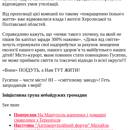
відповідних умов утилізації.
Від пропозиції цієї компанії по такому «покращенню їхнього
життя» вже відмовилися влада і жителі Херсонської та
Полтавської областей.
Справедливо кажуть, що «немає такого злочину, на який не
пішов би капітал заради 300% наживи». «Ділки від сміття»
хочуть отримувати свої надприбутки за рахунок знищення
екології нашого краю, нашого здоров’я та майбутнього наших
дітей! Місто-курорт, яким повинен стати повноцінно Гусятин,
не може приймати сміття та токсичні відходи із всієї округи!!!
«Вони» ПОЇДУТЬ, а Нам ТУТ ЖИТИ!
Гусятин – чисте місто! НІ – «сміттєвому заводу»! Геть
запроданців з мерії!
Ініціативна група небайдужих громадян
See more
Попередня
На Маріуполь вареники і домашні
смаколики з Тернополя
Наступна
“Антикорупційний форум” Михайла