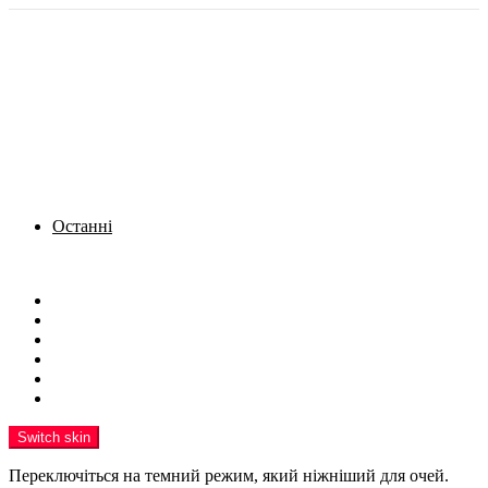
Останні
Menu
Новини
Політика
Кримінал
Фото
Надіслати новину
Реклама на сайті
Switch skin
Переключіться на темний режим, який ніжніший для очей.