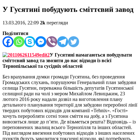
У Гусятині побудують сміттєвий завод
13.03.2016, 22:09
2k
перегляди
Поділитися
У Гусятині намагаються побудувати
сміттєвий завод та звозити до нас відходи із всієї
Тернопільської та сусідніх областей
Без врахування думки громади Гусятина, без проведення
Громадських слухань, порушуючи Генеральний план забудови
селища Гусятин, переважна більшість депутатів Гусятинської
селищної ради на чолі з мером Михайлом Левицьким, 23
лютого 2016 року надали дозвіл на виготовлення плану
детального планування території для забудови переробної лінії
твердих побутових відходів для компанії «Tehnix». «Гості»
хочуть переробляти сотні тонн сміття на добу, а з Гусятина
вивозиться лише до п’яти. Де візьметься решта? Відповідь – із
переповнених звалищ всього Тернопілля та інших областей.
Під виглядом ввезення побутових відходів з інших населених
пунктів будуть завозитися токсичні відходи, які потребують