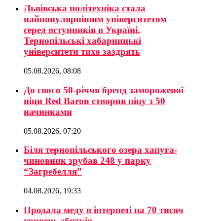
Львівська політехніка стала
найпопулярнішим університетом
серед вступників в Україні.
Тернопільські хабарницькі
університети тихо заздрять
05.08.2026, 08:08
До свого 50-річчя бренд замороженої
піци Red Baron створив піцу з 50
начинками
05.08.2026, 07:20
Біля тернопільського озера хапуга-
чиновник зрубав 248 у парку
“Загребелля”
04.08.2026, 19:33
Продала меду в інтернеті на 70 тисяч
гривень збитків