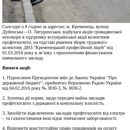
Сьогодні о 8 годині за адресою: м. Кременець, вулиці
Дубенська – О. Лятуринської, відбулася акція громадянської
непокори в підтримку всеукраїнсь
кої акції колективів
профтехосвіти, на підставі рішення зборів трудового
колективу ДНЗ “Кременецький професійний ліцей” від
01.03.2016 року в зв’язку з припиненням фінансування
навчального закладу.
Вимоги акції:
1. Підписання Президентом змін до Закону України “Про
державний бюджет”, прийнятих Верховною Радою України
від 04.02.2016 року № 3830-3, № 3830-2.
2. Зупинка дії норми, щодо передачі майна закладів
профтехосвіти з державної в комунальну власність.
3. Запобігти відключенню закладів профтехосвіти від електро
– та газопостачання внаслідок тимчасової заборгованості.
4. Відновити конституційне право працівників на оплату