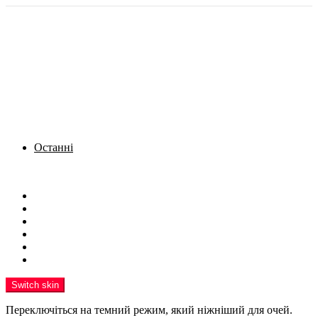
Останні
Menu
Новини
Політика
Кримінал
Фото
Надіслати новину
Реклама на сайті
Switch skin
Переключіться на темний режим, який ніжніший для очей.