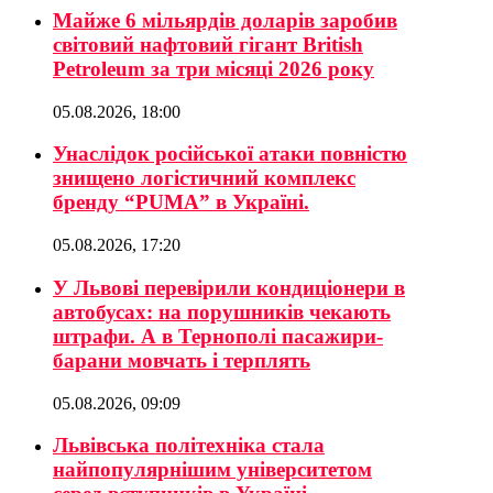
Майже 6 мільярдів доларів заробив
світовий нафтовий гігант British
Petroleum за три місяці 2026 року
05.08.2026, 18:00
Унаслідок російської атаки повністю
знищено логістичний комплекс
бренду “PUMA” в Україні.
05.08.2026, 17:20
У Львові перевірили кондиціонери в
автобусах: на порушників чекають
штрафи. А в Тернополі пасажири-
барани мовчать і терплять
05.08.2026, 09:09
Львівська політехніка стала
найпопулярнішим університетом