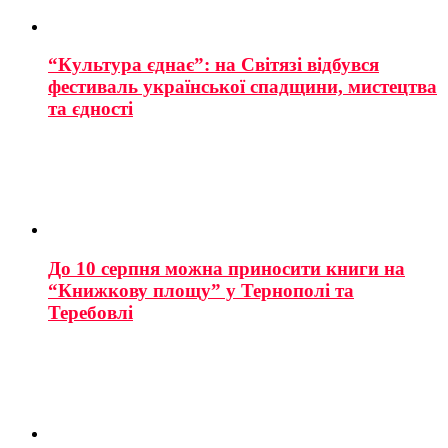
“Культура єднає”: на Світязі відбувся
фестиваль української спадщини, мистецтва
та єдності
До 10 серпня можна приносити книги на
“Книжкову площу” у Тернополі та
Теребовлі