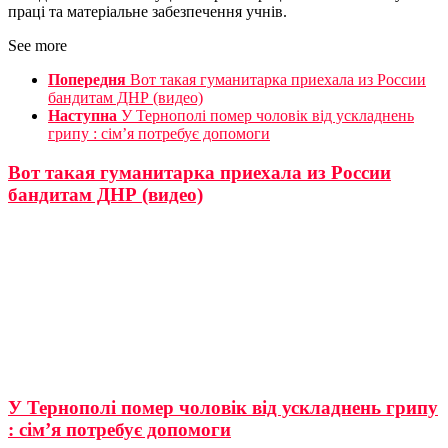
праці та матеріальне забезпечення учнів.
See more
Попередня
Вот такая гуманитарка приехала из России
бандитам ДНР (видео)
Наступна
У Тернополі помер чоловік від ускладнень
грипу : сім’я потребує допомоги
Вот такая гуманитарка приехала из России
бандитам ДНР (видео)
У Тернополі помер чоловік від ускладнень грипу
: сім’я потребує допомоги