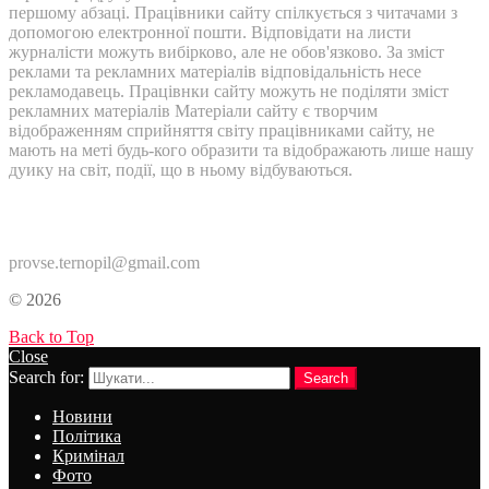
першому абзаці. Працівники сайту спілкується з читачами з
допомогою електронної пошти. Відповідати на листи
журналісти можуть вибірково, але не обов'язково. За зміст
реклами та рекламних матеріалів відповідальність несе
рекламодавець. Працівнки сайту можуть не поділяти зміст
рекламних матеріалів Матеріали сайту є творчим
відображенням сприйняття світу працівниками сайту, не
мають на меті будь-кого образити та відображають лише нашу
дуику на світ, події, що в ньому відбуваються.
Контакти:
provse.ternopil@gmail.com
© 2026
Back to Top
Close
Search for:
Search
Новини
Політика
Кримінал
Фото