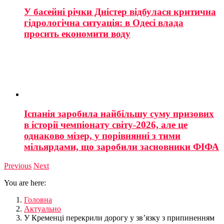
У басейні річки Дністер відбулася критична
гідрологічна ситуація: в Одесі влада
просить економити воду
Іспанія заробила найбільшу суму призових
в історії чемпіонату світу-2026, але це
однаково мізер, у порівнянні з тими
мільярдами, що заробили засновники ФІФА
Previous
Next
You are here:
Головна
Актуально
У Кременці перекрили дорогу у зв’язку з припиненням